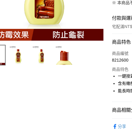
※ 本商品
付款與運
宅配滿NT$
付款方式
商品特色
POYA支付
商品編號
8212600
信用卡一
商品特色
LINE Pay
一鍵按
含有橄
Apple Pay
能長時
街口支付
悠遊付
商品相關分
Google Pa
生活雜貨
分享
AFTEE先
生活日用