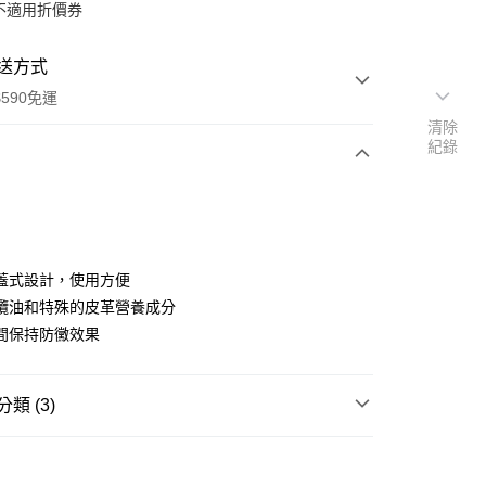
不適用折價券
送方式
590免運
清除
紀錄
次付款
蓋式設計，使用方便
欖油和特殊的皮革營養成分
間保持防黴效果
類 (3)
y
鞋類用品
鞋用清潔
享後付
其他生活五金