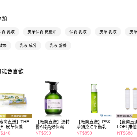
相關說明
🚚廠商直
【關於「A
AFTEE
分類
便利好安
運送方式
１．簡單
保養 乳液
皮革保養 橄欖油
保養 乳液
皮革 乳液
皮革
２．便利
宅配(廠商直
３．安心
每筆NT$1
效果
乳液 成分
乳液 營養
【「AFT
宅配(離島
１．於結帳
付」結帳
每筆NT$3
２．訂單
３．收到繳
可能會喜歡
／ATM／
※ 請注意
絡購買商品
先享後付
※ 交易是
是否繳費成
付客戶支
【注意事
廠商直送】THE
【廠商直送】達特
【廠商直送】PSK
【廠商直送
１．透過由
OEL皮革保養清
醫A醇高效保濕修
淨顏控油平衡乳液
LOEL維
交易，需
劑45g
護身體乳250ml
80ml
頭濾芯(3
$140
NT$599
NT$850
NT$688
求債權轉