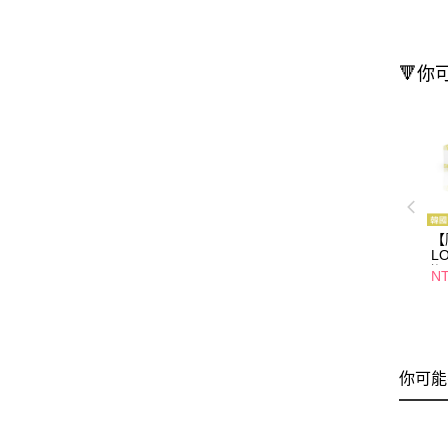
🔻你
【
L
潔
NT
你可能