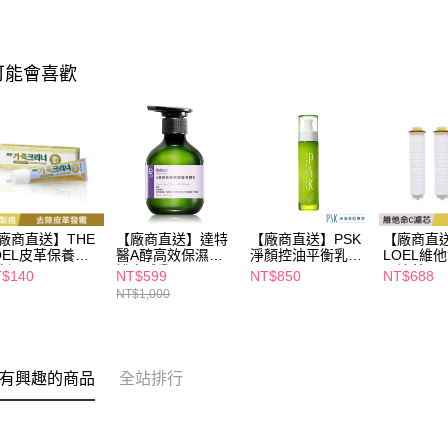
可能會喜歡
廠商直送】THE
【廠商直送】達特
【廠商直送】PSK
【廠商直送
OEL皮革保養清
醫A醇高效保濕修
淨顏控油平衡乳液
LOEL維
劑45g
護身體乳250ml
80ml
頭濾芯(3
$140
NT$599
NT$850
NT$688
NT$1,000
有興趣的商品
全站排行