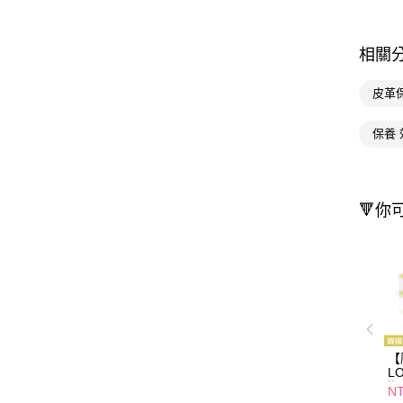
相關
皮革
保養 
🔻你
【
L
潔
NT