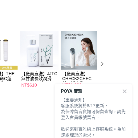
】THE
【廠商直送】JJTC
【廠商直送】
ROUND LAB 102
他命C蓮蓬
無甘油長效潤滑液
CHECK2CHECK
獨島保濕乳液
入裝)
200ml-水感
離子淨膚儀
200ml
NT$610
NT$1,980
NT$339
POYA 寶雅
NT$519
【重要通知】
客服系統將於8/17更新，
為保障留言資訊可保留查詢，請先
登入會員帳號留言。
歡迎來到寶雅線上客服系統。為加
速處理您的需求，