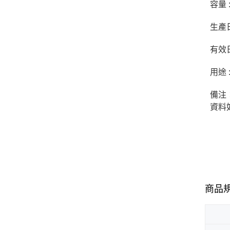
容量 :
生產日
有效日
用途
備注
資料
商品