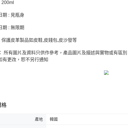
 200ml
期 : 見瓶身
期 : 無限期
 : 保護皮革製品如皮鞋,皮錢包,皮沙發等
： 所有圖片及資料只供作參考，產品圖片及描述與實物或有區
如有更改，恕不另行通知
規格
產地
韓國