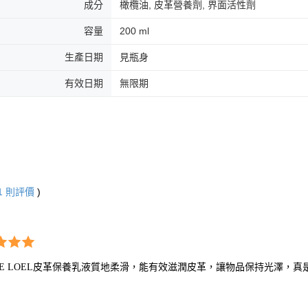
成分
橄欖油, 皮革營養劑, 界面活性劑
容量
200 ml
生產日期
見瓶身
有效日期
無限期
1
則評價
)
g
HE LOEL皮革保養乳液質地柔滑，能有效滋潤皮革，讓物品保持光澤，真