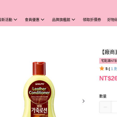
最新活動
會員優惠
品牌旗艦館
領取折價券
好物
【廠商直
宅配滿NT$
5 (
1
NT$2
數量