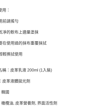
使用：
使用前請搖勻
 在乾凈的軟布上適量塗抹
 不要在使用過的抹布重覆抹拭
請輕輕擦拭使用
稱：皮革乳液 200ml (1入裝)
：皮革液體拋光劑
: 韓國
: 橄欖油, 皮革營養劑, 界面活性劑