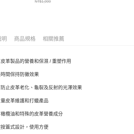
NT$1,000
２．關於
https://aft
３．未成
「AFTE
任。
４．使用「
即時審查
說明
商品規格
相關推薦
結果請求
５．嚴禁
形，恩沛
動。
具有皮革製品的營養和保濕 / 重塑作用
能長時間保持防黴效果
具有防止皮革老化、龜裂及反射的光澤效果
高質量皮革維護和打蠟產品
含有橄欖油和特殊的皮革營養成分
一鍵按蓋式設計，使用方便