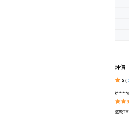
評價
5
(
k*******
這款T