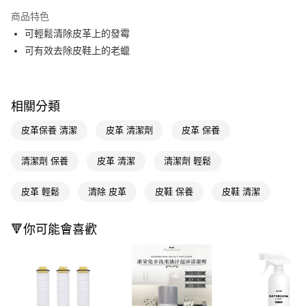
LINE Pay
商品特色
Apple Pay
可輕鬆清除皮革上的發霉
可有效去除皮鞋上的老蠟
街口支付
悠遊付
相關分類
Google Pay
皮革保養 清潔
皮革 清潔劑
皮革 保養
AFTEE先享後付
相關說明
清潔劑 保養
皮革 清潔
清潔劑 輕鬆
【關於「AFTEE先享後付」】
AFTEE先享後付是「在收到商品之後才付款」的支付方式。 讓您購物簡單
運送方式
便利好安心！
皮革 輕鬆
清除 皮革
皮鞋 保養
皮鞋 清潔
１．簡單：不需註冊會員、不需綁卡、不需儲值。
宅配(廠商直送🚚)
２．便利：只要手機號碼，簡訊認證，即可結帳。
每筆NT$100，滿NT$590(含以上)免運費
３．安心：先確認商品／服務後，再付款。
🔻你可能會喜歡
宅配(離島廠商直送🚚)
【「AFTEE先享後付」結帳流程】
１．於結帳方式選擇「AFTEE先享後付」後，將跳轉至「AFTEE先享後付」
每筆NT$300
結帳頁面，進行簡訊認證並確認金額後，即可完成結帳。
２．訂單成立數日內，您將收到繳費通知簡訊。
３．收到繳費通知簡訊後14天內，點擊此簡訊中的連結，可透過四大超商／