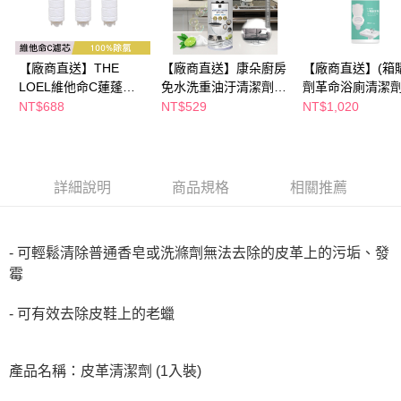
ATM／網路銀行／等多元方式進行付款，方視為交易完成。
※ 請注意：結帳手續完成當下不需立刻繳費，但若您需要取消訂單，請聯絡
購買商品的店家。未經商家同意取消之訂單仍視為有效，需透過AFTEE先享
後付繳納相關費用。
【廠商直送】THE
【廠商直送】康朵廚房
【廠商直送】(箱
※ 交易是否成功請以「AFTEE先享後付 」之結帳頁面顯示為準，若有關於
LOEL維他命C蓮蓬頭
免水洗重油汙清潔劑
劑革命浴廁清潔
是否繳費成功／繳費後需取消欲退款等相關疑問，請聯繫「AFTEE先享後付
客戶支援中心」
https://netprotections.freshdesk.com/support/home
濾芯(3入裝)
450ml*4瓶
350ml*12入-除
NT$688
NT$529
NT$1,020
【注意事項】
１．透過由恩沛科技股份有限公司提供之「AFTEE先享後付」服務完成之交
易，需依本服務之必要範圍內提供個人資料，並將交易相關給付款項請求債
權轉讓予恩沛科技股份有限公司。
詳細說明
商品規格
相關推薦
２．關於個人資料處理事宜，請瀏覽以下網址：
https://aftee.tw/terms/#terms3
３．未成年的使用者請事先徵得法定代理人或監護人之同意方可使用
「AFTEE先享後付」，若未經同意申辦者引起之損失，本公司不負相關責
- 可輕鬆清除普通香皂或洗滌劑無法去除的皮革上的污垢、發
任。
霉
４．使用「AFTEE先享後付」時，將依據個別帳號之用戶狀況，依本公司即
時審查核予不同之上限額度；若仍有額度不足之情形，本公司將視審查結果
- 可有效去除皮鞋上的老蠟
請求用戶進行身份認證。
５．嚴禁一人註冊多個帳號或使用他人資訊註冊。若發現惡意使用之情形，
恩沛科技股份有限公司將有權停止該用戶之使用額度並採取法律行動。
產品名稱：皮革清潔劑 (1入裝)