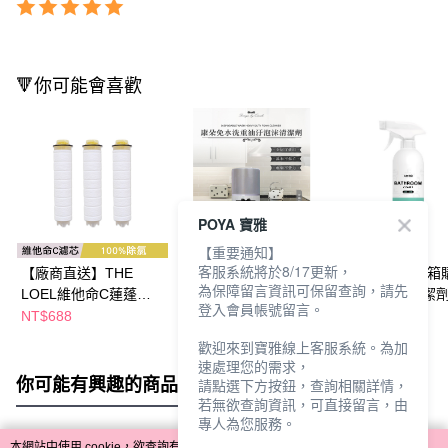
🔻你可能會喜歡
POYA 寶雅
【重要通知】
客服系統將於8/17更新，
【廠商直送】THE
【廠商直送】康朵廚房
【廠商直送】(箱
為保障留言資訊可保留查詢，請先
LOEL維他命C蓮蓬頭
免水洗重油汙清潔劑
劑革命浴廁清潔
登入會員帳號留言。
濾芯(3入裝)
450ml*4瓶
350ml*12入-除
NT$688
NT$529
NT$1,020
歡迎來到寶雅線上客服系統。為加
速處理您的需求，
你可能有興趣的商品
全站排行
請點選下方按鈕，查詢相關詳情，
若無欲查詢資訊，可直接留言，由
專人為您服務。
本網站中使用 cookie，欲查詢有關本網站使用 cookie 方式之詳情，及若您不希