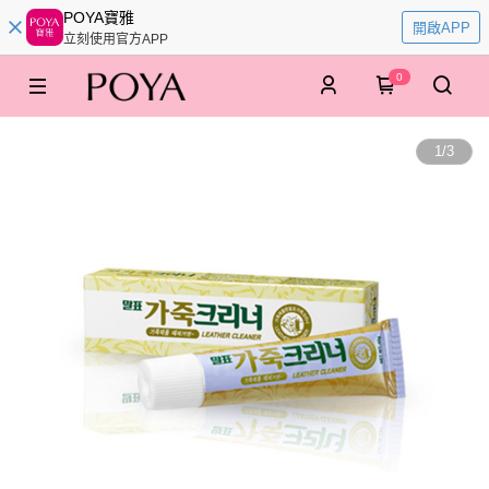
POYA寶雅
開啟APP
立刻使用官方APP
0
1
/
3