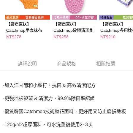
※ 請注意：結帳手續完成當下不需立刻繳費，但若您需要取消訂單，請聯絡
購買商品的店家。未經商家同意取消之訂單仍視為有效，需透過AFTEE先享
後付繳納相關費用。
※ 交易是否成功請以「AFTEE先享後付 」之結帳頁面顯示為準，若有關於
是否繳費成功／繳費後需取消欲退款等相關疑問，請聯繫「AFTEE先享後付
【廠商直送】
【廠商直送】
【廠商直送】
客戶支援中心」
https://netprotections.freshdesk.com/support/home
Catchmop手套抹布
Catchmop矽膠清潔刷
Catchmop多用
抹布
NT$278
NT$258
NT$210
【注意事項】
１．透過由恩沛科技股份有限公司提供之「AFTEE先享後付」服務完成之交
易，需依本服務之必要範圍內提供個人資料，並將交易相關給付款項請求債
權轉讓予恩沛科技股份有限公司。
２．關於個人資料處理事宜，請瀏覽以下網址：
詳細說明
商品規格
相關推薦
https://aftee.tw/terms/#terms3
３．未成年的使用者請事先徵得法定代理人或監護人之同意方可使用
「AFTEE先享後付」，若未經同意申辦者引起之損失，本公司不負相關責
任。
-加入洋甘菊和小蘇打，抗菌 & 高效清潔配方
４．使用「AFTEE先享後付」時，將依據個別帳號之用戶狀況，依本公司即
時審查核予不同之上限額度；若仍有額度不足之情形，本公司將視審查結果
請求用戶進行身份認證。
-更強地板殺菌 & 清潔力，99.9%除菌率認證
５．嚴禁一人註冊多個帳號或使用他人資訊註冊。若發現惡意使用之情形，
恩沛科技股份有限公司將有權停止該用戶之使用額度並採取法律行動。
-優質韓國Catchmop技術壓花面料，更好用又防止磨損地板
-120g/m2超厚面料，可水洗重復使用2~3次