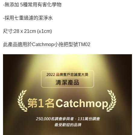
-無添加 5種常用有害化學物
-採用七重過濾的潔淨水
尺寸:28 x 21cm (±1cm)
此產品適用於Catchmop小拖把型號TM02