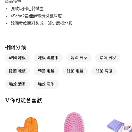
商品特色
Apple Pay
強效吸附毛髮微塵
45g/m2最佳靜電清潔紙厚度
街口支付
韓國柔軟面料製成，減少磨損地板
悠遊付
Google Pay
相關分類
AFTEE先享後付
韓國 地板
地板 濕拖巾
韓國 居家
除菌 居家
相關說明
【關於「AFTEE先享後付」】
AFTEE先享後付是「在收到商品之後才付款」的支付方式。 讓您購物簡單
除菌 地板
韓國 毛髮
除菌 毛髮
除菌 清潔
運送方式
便利好安心！
１．簡單：不需註冊會員、不需綁卡、不需儲值。
宅配(廠商直送🚚)
強效 清潔
強效 吸附
２．便利：只要手機號碼，簡訊認證，即可結帳。
每筆NT$100，滿NT$590(含以上)免運費
３．安心：先確認商品／服務後，再付款。
🔻你可能會喜歡
宅配(離島廠商直送🚚)
【「AFTEE先享後付」結帳流程】
１．於結帳方式選擇「AFTEE先享後付」後，將跳轉至「AFTEE先享後付」
每筆NT$300
結帳頁面，進行簡訊認證並確認金額後，即可完成結帳。
２．訂單成立數日內，您將收到繳費通知簡訊。
３．收到繳費通知簡訊後14天內，點擊此簡訊中的連結，可透過四大超商／
ATM／網路銀行／等多元方式進行付款，方視為交易完成。