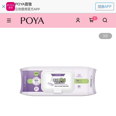
POYA寶雅
開啟APP
立刻使用官方APP
0
1
/
2