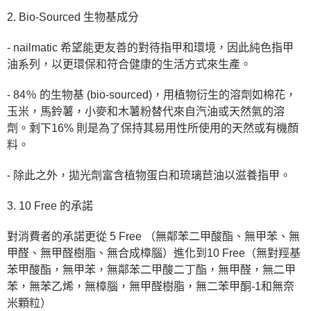
ATM／網路銀行／等多元方式進行付款，方視為交易完成。
2. Bio-Sourced 生物基成分
※ 請注意：結帳手續完成當下不需立刻繳費，但若您需要取消訂單，請聯絡
購買商品的店家。未經商家同意取消之訂單仍視為有效，需透過AFTEE先享
- nailmatic 希望能更友善的對待指甲和環境，因此純色指甲
後付繳納相關費用。
※ 交易是否成功請以「AFTEE先享後付 」之結帳頁面顯示為準，若有關於
油系列，以更環保和符合健康的生活方式來生產。
是否繳費成功／繳費後需取消欲退款等相關疑問，請聯繫「AFTEE先享後付
客戶支援中心」
https://netprotections.freshdesk.com/support/home
- 84％ 的生物基 (bio-sourced)，用植物衍生的溶劑如棉花，
【注意事項】
玉米，馬鈴薯，小麥和木薯粉替代來自汽油或天然氣的溶
１．透過由恩沛科技股份有限公司提供之「AFTEE先享後付」服務完成之交
劑。剩下16% 則是為了保持其易用性所使用的天然或有機顏
易，需依本服務之必要範圍內提供個人資料，並將交易相關給付款項請求債
料。
權轉讓予恩沛科技股份有限公司。
２．關於個人資料處理事宜，請瀏覽以下網址：
https://aftee.tw/terms/#terms3
- 除此之外，拋光劑富含植物蛋白和琉璃苣油以滋養指甲。
３．未成年的使用者請事先徵得法定代理人或監護人之同意方可使用
「AFTEE先享後付」，若未經同意申辦者引起之損失，本公司不負相關責
3. 10 Free 的承諾
任。
４．使用「AFTEE先享後付」時，將依據個別帳號之用戶狀況，依本公司即
時審查核予不同之上限額度；若仍有額度不足之情形，本公司將視審查結果
對消費者的承諾更從 5 Free （無鄰苯二甲酸酯、無甲苯、無
請求用戶進行身份認證。
甲醛、無甲醛樹脂、無合成樟腦）進化到10 Free（無對羥基
５．嚴禁一人註冊多個帳號或使用他人資訊註冊。若發現惡意使用之情形，
苯甲酸酯，無甲苯，無鄰苯二甲酸二丁酯，無甲醛，無二甲
恩沛科技股份有限公司將有權停止該用戶之使用額度並採取法律行動。
苯，無苯乙烯，無樟腦，無甲醛樹脂，無二苯甲酮-1和無奈
米顆粒）