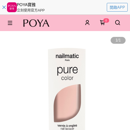
POYA寶雅
開啟APP
立刻使用官方APP
0
1
/
1