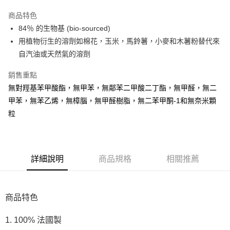
LINE Pay
商品特色
Apple Pay
84％ 的生物基 (bio-sourced)
用植物衍生的溶劑如棉花，玉米，馬鈴薯，小麥和木薯粉替代來
街口支付
自汽油或天然氣的溶劑
悠遊付
銷售重點
Google Pay
無對羥基苯甲酸酯，無甲苯，無鄰苯二甲酸二丁酯，無甲醛，無二
甲苯，無苯乙烯，無樟腦，無甲醛樹脂，無二苯甲酮-1和無奈米顆
AFTEE先享後付
粒
相關說明
【關於「AFTEE先享後付」】
AFTEE先享後付是「在收到商品之後才付款」的支付方式。 讓您購物簡單
運送方式
便利好安心！
１．簡單：不需註冊會員、不需綁卡、不需儲值。
宅配(廠商直送🚚)
詳細說明
商品規格
相關推薦
２．便利：只要手機號碼，簡訊認證，即可結帳。
每筆NT$100，滿NT$590(含以上)免運費
３．安心：先確認商品／服務後，再付款。
宅配(離島廠商直送🚚)
【「AFTEE先享後付」結帳流程】
商品特色
１．於結帳方式選擇「AFTEE先享後付」後，將跳轉至「AFTEE先享後付」
每筆NT$300
結帳頁面，進行簡訊認證並確認金額後，即可完成結帳。
２．訂單成立數日內，您將收到繳費通知簡訊。
1. 100% 法國製
３．收到繳費通知簡訊後14天內，點擊此簡訊中的連結，可透過四大超商／