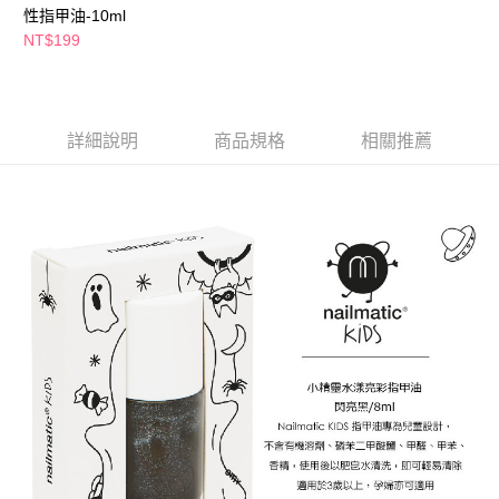
性指甲油-10ml
ATM／網路銀行／等多元方式進行付款，方視為交易完成。
※ 請注意：結帳手續完成當下不需立刻繳費，但若您需要取消訂單，請聯絡
NT$199
購買商品的店家。未經商家同意取消之訂單仍視為有效，需透過AFTEE先享
後付繳納相關費用。
※ 交易是否成功請以「AFTEE先享後付 」之結帳頁面顯示為準，若有關於
是否繳費成功／繳費後需取消欲退款等相關疑問，請聯繫「AFTEE先享後付
客戶支援中心」
https://netprotections.freshdesk.com/support/home
詳細說明
商品規格
相關推薦
【注意事項】
１．透過由恩沛科技股份有限公司提供之「AFTEE先享後付」服務完成之交
易，需依本服務之必要範圍內提供個人資料，並將交易相關給付款項請求債
權轉讓予恩沛科技股份有限公司。
２．關於個人資料處理事宜，請瀏覽以下網址：
https://aftee.tw/terms/#terms3
３．未成年的使用者請事先徵得法定代理人或監護人之同意方可使用
「AFTEE先享後付」，若未經同意申辦者引起之損失，本公司不負相關責
任。
４．使用「AFTEE先享後付」時，將依據個別帳號之用戶狀況，依本公司即
時審查核予不同之上限額度；若仍有額度不足之情形，本公司將視審查結果
請求用戶進行身份認證。
５．嚴禁一人註冊多個帳號或使用他人資訊註冊。若發現惡意使用之情形，
恩沛科技股份有限公司將有權停止該用戶之使用額度並採取法律行動。