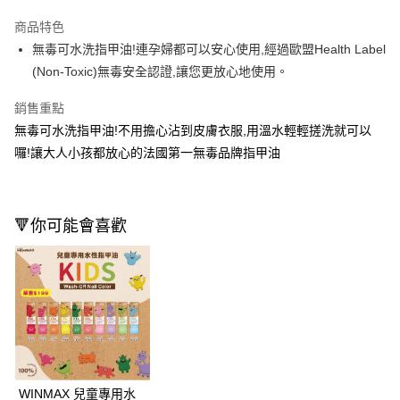
LINE Pay
商品特色
Apple Pay
無毒可水洗指甲油!連孕婦都可以安心使用,經過歐盟Health Label
(Non-Toxic)無毒安全認證,讓您更放心地使用。
街口支付
銷售重點
悠遊付
無毒可水洗指甲油!不用擔心沾到皮膚衣服,用溫水輕輕搓洗就可以
Google Pay
囉!讓大人小孩都放心的法國第一無毒品牌指甲油
AFTEE先享後付
相關說明
【關於「AFTEE先享後付」】
🔻你可能會喜歡
AFTEE先享後付是「在收到商品之後才付款」的支付方式。 讓您購物簡單
運送方式
便利好安心！
１．簡單：不需註冊會員、不需綁卡、不需儲值。
宅配(廠商直送🚚)
２．便利：只要手機號碼，簡訊認證，即可結帳。
每筆NT$100，滿NT$590(含以上)免運費
３．安心：先確認商品／服務後，再付款。
宅配(離島廠商直送🚚)
【「AFTEE先享後付」結帳流程】
１．於結帳方式選擇「AFTEE先享後付」後，將跳轉至「AFTEE先享後付」
每筆NT$300
結帳頁面，進行簡訊認證並確認金額後，即可完成結帳。
２．訂單成立數日內，您將收到繳費通知簡訊。
WINMAX 兒童專用水
３．收到繳費通知簡訊後14天內，點擊此簡訊中的連結，可透過四大超商／