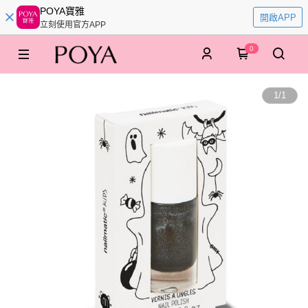
POYA寶雅
開啟APP
立刻使用官方APP
0
1
/
1