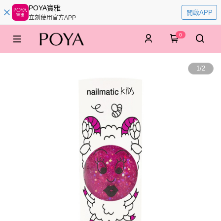
POYA寶雅
開啟APP
立刻使用官方APP
0
1
/
2