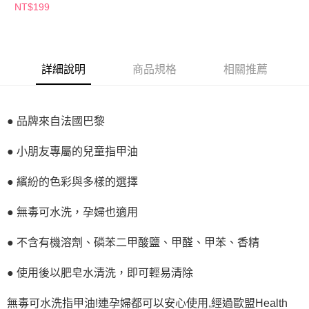
※ 請注意：結帳手續完成當下不需立刻繳費，但若您需要取消訂單，請聯絡
NT$199
購買商品的店家。未經商家同意取消之訂單仍視為有效，需透過AFTEE先享
後付繳納相關費用。
※ 交易是否成功請以「AFTEE先享後付 」之結帳頁面顯示為準，若有關於
是否繳費成功／繳費後需取消欲退款等相關疑問，請聯繫「AFTEE先享後付
客戶支援中心」
https://netprotections.freshdesk.com/support/home
詳細說明
商品規格
相關推薦
【注意事項】
１．透過由恩沛科技股份有限公司提供之「AFTEE先享後付」服務完成之交
易，需依本服務之必要範圍內提供個人資料，並將交易相關給付款項請求債
● 品牌來自法國巴黎
權轉讓予恩沛科技股份有限公司。
２．關於個人資料處理事宜，請瀏覽以下網址：
● 小朋友專屬的兒童指甲油
https://aftee.tw/terms/#terms3
３．未成年的使用者請事先徵得法定代理人或監護人之同意方可使用
「AFTEE先享後付」，若未經同意申辦者引起之損失，本公司不負相關責
● 繽紛的色彩與多樣的選擇
任。
４．使用「AFTEE先享後付」時，將依據個別帳號之用戶狀況，依本公司即
● 無毒可水洗，孕婦也適用
時審查核予不同之上限額度；若仍有額度不足之情形，本公司將視審查結果
請求用戶進行身份認證。
５．嚴禁一人註冊多個帳號或使用他人資訊註冊。若發現惡意使用之情形，
● 不含有機溶劑、磷苯二甲酸鹽、甲醛、甲苯、香精
恩沛科技股份有限公司將有權停止該用戶之使用額度並採取法律行動。
● 使用後以肥皂水清洗，即可輕易清除
無毒可水洗指甲油!連孕婦都可以安心使用,經過歐盟Health