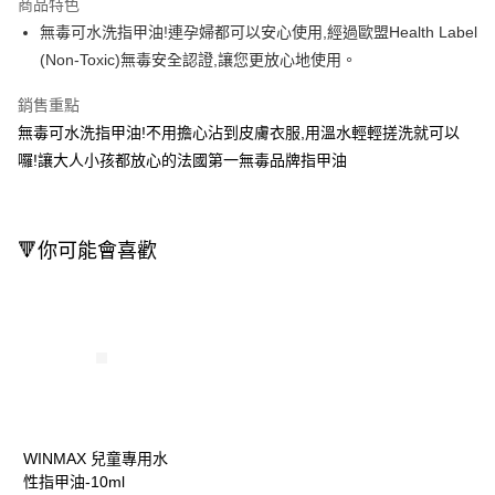
商品特色
Apple Pay
無毒可水洗指甲油!連孕婦都可以安心使用,經過歐盟Health Label
(Non-Toxic)無毒安全認證,讓您更放心地使用。
街口支付
銷售重點
悠遊付
無毒可水洗指甲油!不用擔心沾到皮膚衣服,用溫水輕輕搓洗就可以
Google Pay
囉!讓大人小孩都放心的法國第一無毒品牌指甲油
AFTEE先享後付
相關說明
【關於「AFTEE先享後付」】
🔻你可能會喜歡
AFTEE先享後付是「在收到商品之後才付款」的支付方式。 讓您購物簡單
運送方式
便利好安心！
１．簡單：不需註冊會員、不需綁卡、不需儲值。
宅配(廠商直送🚚)
２．便利：只要手機號碼，簡訊認證，即可結帳。
每筆NT$100，滿NT$590(含以上)免運費
３．安心：先確認商品／服務後，再付款。
宅配(離島廠商直送🚚)
【「AFTEE先享後付」結帳流程】
１．於結帳方式選擇「AFTEE先享後付」後，將跳轉至「AFTEE先享後付」
每筆NT$300
結帳頁面，進行簡訊認證並確認金額後，即可完成結帳。
２．訂單成立數日內，您將收到繳費通知簡訊。
WINMAX 兒童專用水
３．收到繳費通知簡訊後14天內，點擊此簡訊中的連結，可透過四大超商／
性指甲油-10ml
ATM／網路銀行／等多元方式進行付款，方視為交易完成。