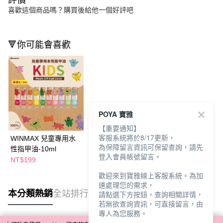
評價
喜歡這個商品嗎？購買後給他一個好評吧
🔻你可能會喜歡
POYA 寶雅
【重要通知】
客服系統將於8/17更新，
WINMAX 兒童專用水
為保障留言資訊可保留查詢，請先
性指甲油-10ml
登入會員帳號留言。
NT$199
歡迎來到寶雅線上客服系統。為加
速處理您的需求，
本分類熱銷
全站排行
請點選下方按鈕，查詢相關詳情，
若無欲查詢資訊，可直接留言，由
專人為您服務。