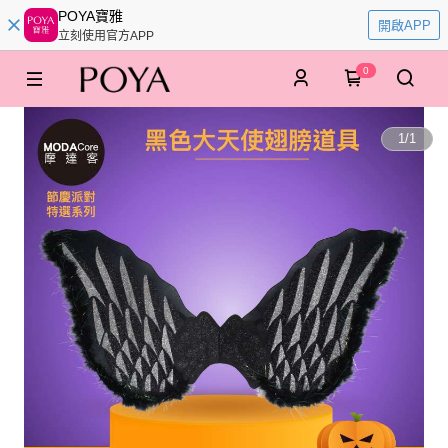
POYA寶雅
開啟APP
立刻使用官方APP
0
1
/
1