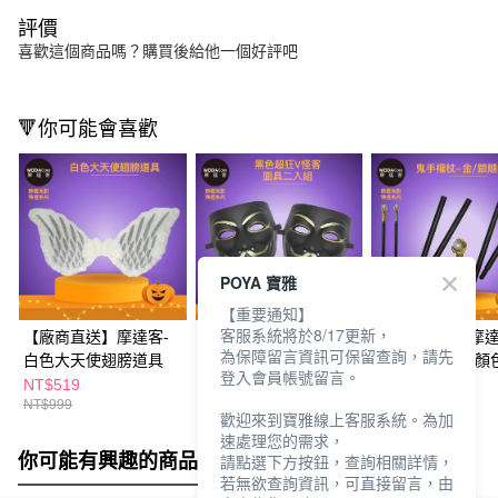
評價
喜歡這個商品嗎？購買後給他一個好評吧
🔻你可能會喜歡
POYA 寶雅
【重要通知】
客服系統將於8/17更新，
【廠商直送】摩達客-
【廠商直送】摩達客-
【廠商直送】摩達
為保障留言資訊可保留查詢，請先
白色大天使翅膀道具
黑色超狂V怪客面具-2
造型鬼手權杖-顏
登入會員帳號留言。
入
機出貨
NT$519
NT$479
NT$299
NT$999
NT$949
NT$599
歡迎來到寶雅線上客服系統。為加
速處理您的需求，
你可能有興趣的商品
全站排行
請點選下方按鈕，查詢相關詳情，
若無欲查詢資訊，可直接留言，由