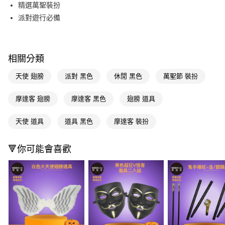
Apple Pay
精選萬聖裝扮
派對遊行必備
街口支付
悠遊付
相關分類
Google Pay
天使 翅膀
派對 黑色
休閒 黑色
萬聖節 裝扮
AFTEE先享後付
相關說明
摩達客 翅膀
摩達客 黑色
翅膀 道具
【關於「AFTEE先享後付」】
AFTEE先享後付是「在收到商品之後才付款」的支付方式。 讓您購物簡單
運送方式
便利好安心！
天使 道具
道具 黑色
摩達客 裝扮
１．簡單：不需註冊會員、不需綁卡、不需儲值。
宅配(廠商直送🚚)
２．便利：只要手機號碼，簡訊認證，即可結帳。
每筆NT$100，滿NT$590(含以上)免運費
３．安心：先確認商品／服務後，再付款。
🔻你可能會喜歡
宅配(離島廠商直送🚚)
【「AFTEE先享後付」結帳流程】
１．於結帳方式選擇「AFTEE先享後付」後，將跳轉至「AFTEE先享後付」
每筆NT$300
結帳頁面，進行簡訊認證並確認金額後，即可完成結帳。
２．訂單成立數日內，您將收到繳費通知簡訊。
３．收到繳費通知簡訊後14天內，點擊此簡訊中的連結，可透過四大超商／
ATM／網路銀行／等多元方式進行付款，方視為交易完成。
※ 請注意：結帳手續完成當下不需立刻繳費，但若您需要取消訂單，請聯絡