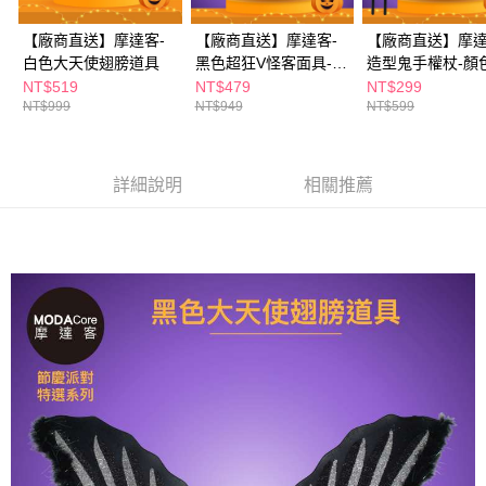
購買商品的店家。未經商家同意取消之訂單仍視為有效，需透過AFTEE先享
後付繳納相關費用。
【廠商直送】摩達客-
【廠商直送】摩達客-
【廠商直送】摩達
※ 交易是否成功請以「AFTEE先享後付 」之結帳頁面顯示為準，若有關於
白色大天使翅膀道具
黑色超狂V怪客面具-2
造型鬼手權杖-顏
是否繳費成功／繳費後需取消欲退款等相關疑問，請聯繫「AFTEE先享後付
客戶支援中心」
https://netprotections.freshdesk.com/support/home
入
機出貨
NT$519
NT$479
NT$299
NT$999
NT$949
NT$599
【注意事項】
１．透過由恩沛科技股份有限公司提供之「AFTEE先享後付」服務完成之交
易，需依本服務之必要範圍內提供個人資料，並將交易相關給付款項請求債
權轉讓予恩沛科技股份有限公司。
詳細說明
相關推薦
２．關於個人資料處理事宜，請瀏覽以下網址：
https://aftee.tw/terms/#terms3
３．未成年的使用者請事先徵得法定代理人或監護人之同意方可使用
「AFTEE先享後付」，若未經同意申辦者引起之損失，本公司不負相關責
任。
４．使用「AFTEE先享後付」時，將依據個別帳號之用戶狀況，依本公司即
時審查核予不同之上限額度；若仍有額度不足之情形，本公司將視審查結果
請求用戶進行身份認證。
５．嚴禁一人註冊多個帳號或使用他人資訊註冊。若發現惡意使用之情形，
恩沛科技股份有限公司將有權停止該用戶之使用額度並採取法律行動。