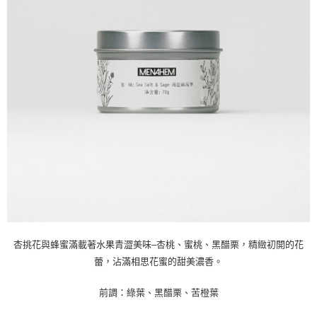
杏挑花與蜂蜜滿載著水果青澀美味–杏桃、蜜桃、黑醋栗，精緻初開的花
蕾，沾滿相思花蜜的甜美濃香。
前調：綠葉、黑醋栗、苦橙葉