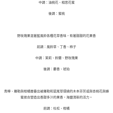
中調：油桃花、相思花蜜
後調：蜜桃
野玫瑰果混著藍風鈴各種花草香味，有著甜甜的花果香
前調：風鈴草、丁香、柿子
中調：茉莉、鈴蘭、野玫瑰果
後調：麝香、琥珀
青檸、羅勒與柑橘層疊出被羅勒和鼠尾草環繞的木本芬芳或與杏桃花與蜂
蜜揉合營造出香甜多汁的果香，海鹽清新的活力。
前調：杜松、柑橘