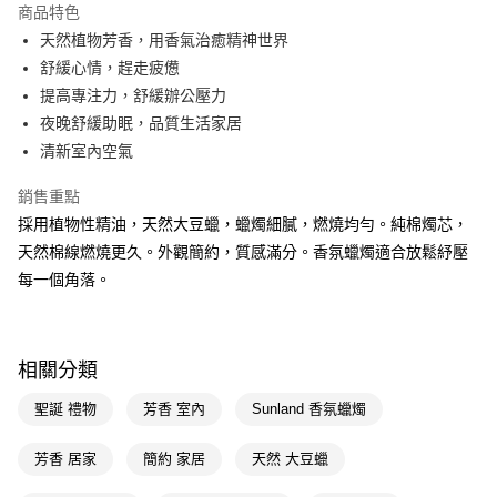
商品特色
Apple Pay
天然植物芳香，用香氣治癒精神世界
舒緩心情，趕走疲憊
街口支付
提高專注力，舒緩辦公壓力
悠遊付
夜晚舒緩助眠，品質生活家居
清新室內空氣
Google Pay
銷售重點
AFTEE先享後付
採用植物性精油，天然大豆蠟，蠟燭細膩，燃燒均勻。純棉燭芯，
相關說明
天然棉線燃燒更久。外觀簡約，質感滿分。香氛蠟燭適合放鬆紓壓
【關於「AFTEE先享後付」】
AFTEE先享後付是「在收到商品之後才付款」的支付方式。 讓您購物簡單
每一個角落。
運送方式
便利好安心！
１．簡單：不需註冊會員、不需綁卡、不需儲值。
宅配(廠商直送🚚)
２．便利：只要手機號碼，簡訊認證，即可結帳。
每筆NT$100，滿NT$590(含以上)免運費
３．安心：先確認商品／服務後，再付款。
相關分類
【「AFTEE先享後付」結帳流程】
聖誕 禮物
芳香 室內
Sunland 香氛蠟燭
１．於結帳方式選擇「AFTEE先享後付」後，將跳轉至「AFTEE先享後付」
結帳頁面，進行簡訊認證並確認金額後，即可完成結帳。
２．訂單成立數日內，您將收到繳費通知簡訊。
芳香 居家
簡約 家居
天然 大豆蠟
３．收到繳費通知簡訊後14天內，點擊此簡訊中的連結，可透過四大超商／
ATM／網路銀行／等多元方式進行付款，方視為交易完成。