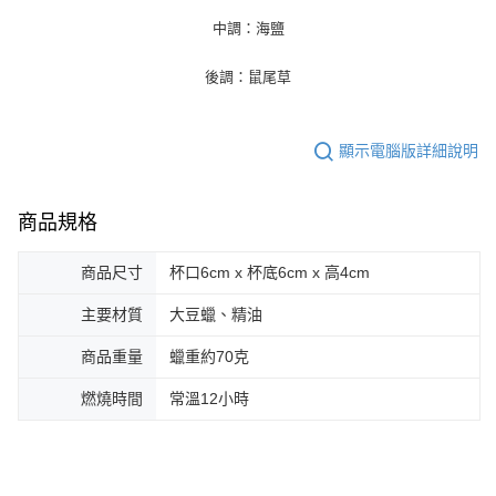
中調：海鹽
後調：鼠尾草
顯示電腦版詳細說明
商品規格
商品尺寸
杯口6cm x 杯底6cm x 高4cm
主要材質
大豆蠟、精油
商品重量
蠟重約70克
燃燒時間
常溫12小時