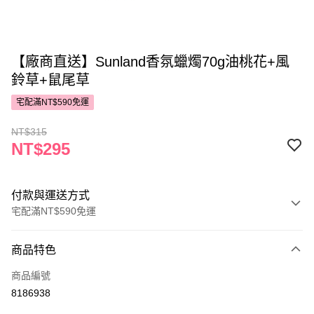
【廠商直送】Sunland香氛蠟燭70g油桃花+風
鈴草+鼠尾草
宅配滿NT$590免運
NT$315
NT$295
付款與運送方式
宅配滿NT$590免運
付款方式
商品特色
POYA支付
商品編號
信用卡一次付款
8186938
LINE Pay