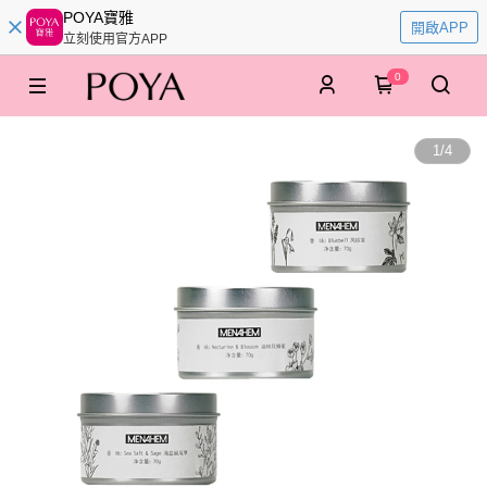
POYA寶雅
開啟APP
立刻使用官方APP
0
1
/
4