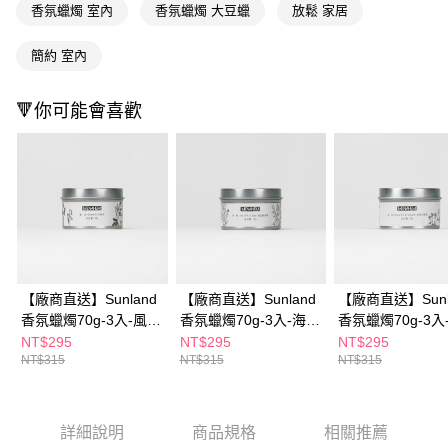
香氛蠟燭 室內
香氛蠟燭 大豆蠟
放鬆 家居
※ 請注意：結帳手續完成當下不需立刻繳費，但若您需要取消訂單，請聯絡
購買商品的店家。未經商家同意取消之訂單仍視為有效，需透過AFTEE先享
後付繳納相關費用。
簡約 室內
※ 交易是否成功請以「AFTEE先享後付 」之結帳頁面顯示為準，若有關於
是否繳費成功／繳費後需取消欲退款等相關疑問，請聯繫「AFTEE先享後付
客戶支援中心」
https://netprotections.freshdesk.com/support/home
🔻你可能會喜歡
【注意事項】
１．透過由恩沛科技股份有限公司提供之「AFTEE先享後付」服務完成之交
易，需依本服務之必要範圍內提供個人資料，並將交易相關給付款項請求債
權轉讓予恩沛科技股份有限公司。
２．關於個人資料處理事宜，請瀏覽以下網址：
https://aftee.tw/terms/#terms3
３．未成年的使用者請事先徵得法定代理人或監護人之同意方可使用
「AFTEE先享後付」，若未經同意申辦者引起之損失，本公司不負相關責
任。
【廠商直送】Sunland
【廠商直送】Sunland
【廠商直送】Sunl
４．使用「AFTEE先享後付」時，將依據個別帳號之用戶狀況，依本公司即
時審查核予不同之上限額度；若仍有額度不足之情形，本公司將視審查結果
香氛蠟燭70g-3入-風鈴
香氛蠟燭70g-3入-海鹽
香氛蠟燭70g-3入
請求用戶進行身份認證。
草
鼠尾草
花蜂蜜
NT$295
NT$295
NT$295
５．嚴禁一人註冊多個帳號或使用他人資訊註冊。若發現惡意使用之情形，
NT$315
NT$315
NT$315
恩沛科技股份有限公司將有權停止該用戶之使用額度並採取法律行動。
詳細說明
商品規格
相關推薦