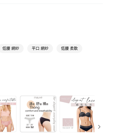
y
女內褲
蕾絲內褲
享後付
送專區
FTEE先享後付」】
先享後付是「在收到商品之後才付款」的支付方式。 讓您購物簡單
心！
：不需註冊會員、不需綁卡、不需儲值。
：只要手機號碼，簡訊認證，即可結帳。
低腰 網紗
平口 網紗
低腰 柔軟
送🚚)
：先確認商品／服務後，再付款。
00，滿NT$590(含以上)免運費
EE先享後付」結帳流程】
廠商直送🚚)
方式選擇「AFTEE先享後付」後，將跳轉至「AFTEE先享後
頁面，進行簡訊認證並確認金額後，即可完成結帳。
00
成立數日內，您將收到繳費通知簡訊。
費通知簡訊後14天內，點擊此簡訊中的連結，可透過四大超商
網路銀行／等多元方式進行付款，方視為交易完成。
：結帳手續完成當下不需立刻繳費，但若您需要取消訂單，請聯
的店家。未經商家同意取消之訂單仍視為有效，需透過AFTEE
繳納相關費用。
否成功請以「AFTEE先享後付 」之結帳頁面顯示為準，若有關於
功／繳費後需取消欲退款等相關疑問，請聯繫「AFTEE先享後
援中心」
https://netprotections.freshdesk.com/support/home
項】