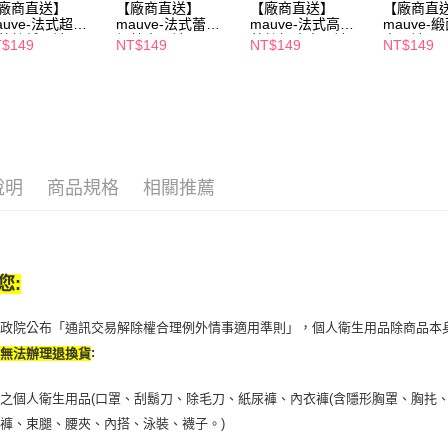
廠商直送】
【廠商直送】
【廠商直送】
【廠商直
１．透過由
auve-法式超柔
mauve-法式蕾絲
mauve-法式高腰
mauve-
交易，需
蕾絲低腰褲-F
網紗中腰褲-F
蕾絲無痕中腰褲-F
中腰褲-F
$149
NT$149
NT$149
NT$149
求債權轉
２．關於
https://aft
３．未成
「AFTE
任。
４．使用「
即時審查
說明
商品規格
相關推薦
結果請求
５．嚴禁
形，恩沛
動。
您:
行政院公布「通訊交易解除權合理例外情事適用準則」，個人衛生用品除商品本
:
恕無法辦理退換貨
之個人衛生用品(口罩、刮鬍刀、除毛刀、紙尿褲、內衣褲(含隱形胸罩、胸扥、
褲、束腿、腰夾、內搭、泳裝、襪子。)