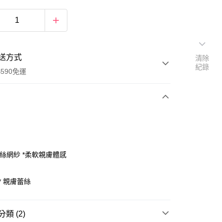
送方式
清除
紀錄
590免運
次付款
蕾絲網紗 *柔軟親膚體感
* 親膚蕾絲
類 (2)