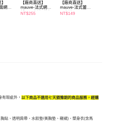
送】
【廠商直送】
【廠商直送】
【廠商直送】
恩沛科技股份有限公司提供之「AFTEE先享後付」服務完成之
緞面網紗
mauve-法式網紗
mauve-法式蕾絲
mauve-柔感棉緹
依本服務之必要範圍內提供個人資料，並將交易相關給付款項請
低腰丁字褲2件組-
丁字褲-F
花包臀中腰褲-F
NT$255
NT$149
NT$149
讓予恩沛科技股份有限公司。
黑/白M
個人資料處理事宜，請瀏覽以下網址：
ee.tw/terms/#terms3
年的使用者請事先徵得法定代理人或監護人之同意方可使用
E先享後付」，若未經同意申辦者引起之損失，本公司不負相關責
AFTEE先享後付」時，將依據個別帳號之用戶狀況，依本公司
核予不同之上限額度；若仍有額度不足之情形，本公司將視審查
用戶進行身份認證。
一人註冊多個帳號或使用他人資訊註冊。若發現惡意使用之情
科技股份有限公司將有權停止該用戶之使用額度並採取法律行
身有瑕疵外，
以下商品不適用七天猶豫期的商品服務，經購
胸貼、透明肩帶、水餃墊/美胸墊、襯裙)、塑身衣(含馬