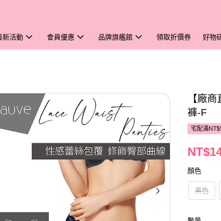
最新活動
會員優惠
品牌旗艦館
領取折價券
好物
【廠商
褲-F
宅配滿NT$
NT$1
顏色
黑色
數量