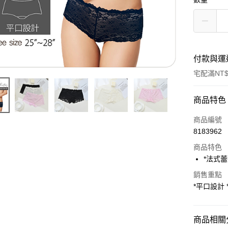
付款與運
宅配滿NT$
付款方式
商品特色
POYA支付
商品編號
8183962
信用卡一
商品特色
LINE Pay
*法式
Apple Pay
銷售重點
*平口設計 
街口支付
悠遊付
商品相關分