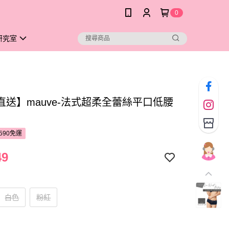
0
研究室
直送】mauve-法式超柔全蕾絲平口低腰
590免運
49
白色
粉紅