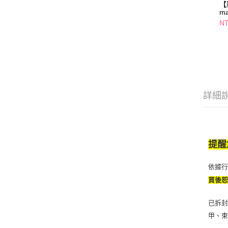
【
m
全
NT
詳細
提醒
依據
買後
已拆封
甲、束