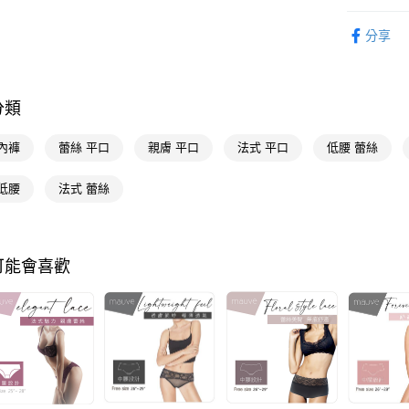
Google Pa
內著衣賞
分享
AFTEE先
🚚廠商直
相關說明
【關於「A
AFTEE
分類
便利好安
運送方式
１．簡單
２．便利
內褲
蕾絲 平口
親膚 平口
法式 平口
低腰 蕾絲
宅配(廠商直
３．安心
每筆NT$1
低腰
法式 蕾絲
【「AFT
宅配(離島
１．於結帳
付」結帳
每筆NT$3
２．訂單
３．收到繳
可能會喜歡
／ATM／
※ 請注意
絡購買商品
先享後付
※ 交易是
是否繳費成
付客戶支
【注意事