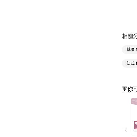
相關
低腰 
法式 
🔻你