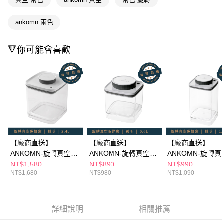
宅配(離島廠商直送🚚)
【「AFTEE先享後付」結帳流程】
１．於結帳方式選擇「AFTEE先享後付」後，將跳轉至「AFTEE先享後付」
每筆NT$300
ankomn 兩色
結帳頁面，進行簡訊認證並確認金額後，即可完成結帳。
２．訂單成立數日內，您將收到繳費通知簡訊。
３．收到繳費通知簡訊後14天內，點擊此簡訊中的連結，可透過四大超商／
🔻你可能會喜歡
ATM／網路銀行／等多元方式進行付款，方視為交易完成。
※ 請注意：結帳手續完成當下不需立刻繳費，但若您需要取消訂單，請聯絡
購買商品的店家。未經商家同意取消之訂單仍視為有效，需透過AFTEE先享
後付繳納相關費用。
※ 交易是否成功請以「AFTEE先享後付 」之結帳頁面顯示為準，若有關於
是否繳費成功／繳費後需取消欲退款等相關疑問，請聯繫「AFTEE先享後付
客戶支援中心」
https://netprotections.freshdesk.com/support/home
【注意事項】
１．透過由恩沛科技股份有限公司提供之「AFTEE先享後付」服務完成之交
易，需依本服務之必要範圍內提供個人資料，並將交易相關給付款項請求債
【廠商直送】
【廠商直送】
【廠商直送】
權轉讓予恩沛科技股份有限公司。
ANKOMN-旋轉真空保
ANKOMN-旋轉真空保
ANKOMN-旋轉
２．關於個人資料處理事宜，請瀏覽以下網址：
鮮盒2.4L - 兩色任選
鮮盒0.6L - 多色任選
鮮盒1.2L - 多色
NT$1,580
NT$890
NT$990
https://aftee.tw/terms/#terms3
NT$1,680
NT$980
NT$1,090
３．未成年的使用者請事先徵得法定代理人或監護人之同意方可使用
「AFTEE先享後付」，若未經同意申辦者引起之損失，本公司不負相關責
任。
４．使用「AFTEE先享後付」時，將依據個別帳號之用戶狀況，依本公司即
詳細說明
相關推薦
時審查核予不同之上限額度；若仍有額度不足之情形，本公司將視審查結果
請求用戶進行身份認證。