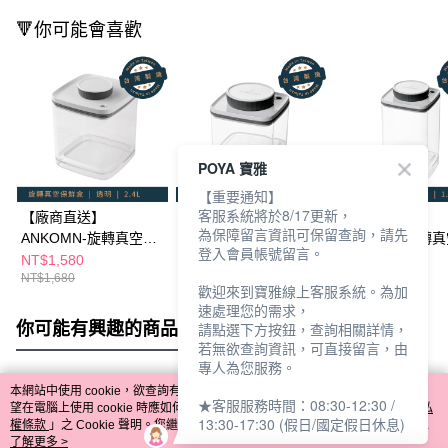
🔻你可能會喜歡
POYA 寶雅
【重要通知】
客服系統將於8/17更新，
【廠商直送】
【廠商直送】
【廠商直送】
為保障留言資訊可保留查詢，請先
ANKOMN-旋轉真空保
ANKOMN-旋轉真空保
ANKOMN-旋轉
登入會員帳號留言。
鮮盒2.4L - 兩色任選
鮮盒0.6L - 多色任選
鮮盒1.2L - 多色
NT$1,580
NT$890
NT$990
NT$1,680
NT$980
NT$1,090
歡迎來到寶雅線上客服系統。為加
速處理您的需求，
你可能有興趣的商品
全站排行
請點選下方按鈕，查詢相關詳情，
若無欲查詢資訊，可直接留言，由
專人為您服務。
本網站中使用 cookie，欲查詢有關本網站使用 cookie 方式之詳情，及若您不希
★客服服務時間：08:30-12:30 /
熱門標籤
望在電腦上使用 cookie 時應如何變更電腦的 cookie 設定，請參閱本網站「
隱私
13:30-17:30 (假日/國定假日休息)
權條款
」之 Cookie 聲明。您繼續使用本網站即表示您同意本公司得按本網站使
用條款之 Cookie 聲明使用 cookie。
了解更多 >