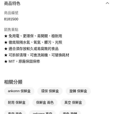
商品特色
POYA支付
商品編號
信用卡一次付款
8181500
LINE Pay
銷售重點
Apple Pay
★ 免用電、更環保、易開關、極耐用
★ 徹底阻隔水氣、氧氣、髒污、光照
街口支付
★ 適合須存放較久或易腐敗的食品
悠遊付
★ 可拆卸清理、可進洗碗機、可替換耗材
★ MIT，原廠保固保修
Google Pay
AFTEE先享後付
相關說明
相關分類
【關於「AFTEE先享後付」】
AFTEE先享後付是「在收到商品之後才付款」的支付方式。 讓您購物簡單
運送方式
ankomn 保鮮盒
環保 保鮮盒
旋轉 保鮮盒
便利好安心！
１．簡單：不需註冊會員、不需綁卡、不需儲值。
宅配(廠商直送🚚)
耐用 保鮮盒
保鮮盒 兩色
真空 保鮮盒
２．便利：只要手機號碼，簡訊認證，即可結帳。
每筆NT$100，滿NT$590(含以上)免運費
３．安心：先確認商品／服務後，再付款。
真空 兩色
ankomn 真空
兩色 旋轉