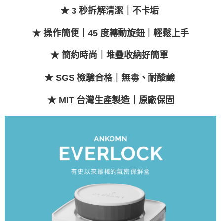
★ 3 秒拆解清潔｜不卡垢
★ 操作簡便｜45 度轉動旋鈕｜輕鬆上手
★ 簡約時尚｜堆疊收納好簡單
★ SGS 檢驗合格｜無毒、耐酸鹼
★ MIT 台灣生產製造｜原廠保固