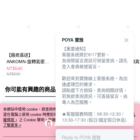
POYA 寶雅
【重要通知】
客服系統將於8/17更新，
【廠商直送】
【廠商直送】
【廠商直送】
為保障留言資訊可保留查詢，請先
ANKOMN-旋轉氣密保
ANKOMN-旋轉真空保
ANKOMN-旋轉
登入會員帳號留言。
鮮盒0.6L - 兩色任選
鮮盒1.5L - 兩色任選
鮮盒2.4L - 兩色
NT$540
NT$1,380
NT$1,580
NT$590
NT$1,520
NT$1,680
歡迎來到寶雅線上客服系統。為加
速處理您的需求，
你可能有興趣的商品
全站排行
請點選下方按鈕，查詢相關詳情，
若無欲查詢資訊，可直接留言，由
專人為您服務。
本網站中使用 cookie，欲查詢有關本網站使用 cookie 方式之詳情，及若您不希
★客服服務時間：08:30-12:30 /
熱門標籤
望在電腦上使用 cookie 時應如何變更電腦的 cookie 設定，請參閱本網站「
隱私
13:30-17:30 (假日/國定假日休息)
權條款
」之 Cookie 聲明。您繼續使用本網站即表示您同意本公司得按本網站使
用條款之 Cookie 聲明使用 cookie。
了解更多 >
Reply to POYA 寶雅