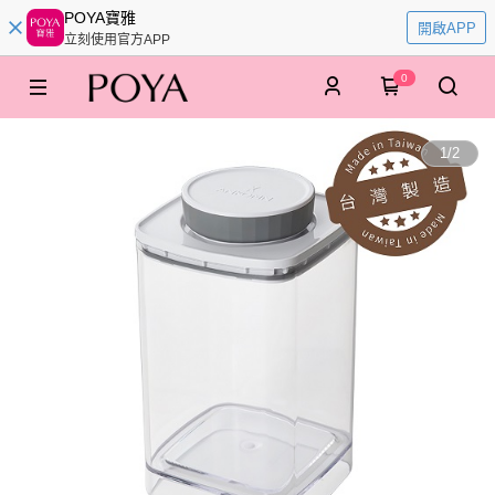
POYA寶雅
開啟APP
立刻使用官方APP
0
1
/
2