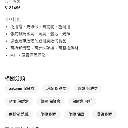
商品編號
信用卡一次付款
8181496
LINE Pay
商品特色
Apple Pay
免用電、更環保、易開關、極耐用
徹底阻隔水氣、氧氣、髒污、光照
街口支付
適合須存放較久或易腐敗的食品
悠遊付
可拆卸清理、可進洗碗機、可替換耗材
MIT，原廠保固保修
Google Pay
AFTEE先享後付
相關說明
相關分類
【關於「AFTEE先享後付」】
AFTEE先享後付是「在收到商品之後才付款」的支付方式。 讓您購物簡單
運送方式
ankomn 保鮮盒
環保 保鮮盒
旋轉 保鮮盒
便利好安心！
１．簡單：不需註冊會員、不需綁卡、不需儲值。
宅配(廠商直送🚚)
耐用 保鮮盒
氣密 保鮮盒
保鮮盒 可拆
２．便利：只要手機號碼，簡訊認證，即可結帳。
每筆NT$100，滿NT$590(含以上)免運費
３．安心：先確認商品／服務後，再付款。
保鮮盒 洗碗
旋轉 耐用
旋轉 保固
環保 耐用
宅配(離島廠商直送🚚)
【「AFTEE先享後付」結帳流程】
１．於結帳方式選擇「AFTEE先享後付」後，將跳轉至「AFTEE先享後付」
每筆NT$300
結帳頁面，進行簡訊認證並確認金額後，即可完成結帳。