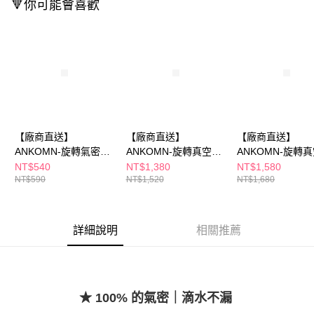
🔻你可能會喜歡
２．訂單成立數日內，您將收到繳費通知簡訊。
３．收到繳費通知簡訊後14天內，點擊此簡訊中的連結，可透過四大超商／
ATM／網路銀行／等多元方式進行付款，方視為交易完成。
※ 請注意：結帳手續完成當下不需立刻繳費，但若您需要取消訂單，請聯絡
購買商品的店家。未經商家同意取消之訂單仍視為有效，需透過AFTEE先享
後付繳納相關費用。
※ 交易是否成功請以「AFTEE先享後付 」之結帳頁面顯示為準，若有關於
是否繳費成功／繳費後需取消欲退款等相關疑問，請聯繫「AFTEE先享後付
客戶支援中心」
https://netprotections.freshdesk.com/support/home
【廠商直送】
【廠商直送】
【廠商直送】
【注意事項】
１．透過由恩沛科技股份有限公司提供之「AFTEE先享後付」服務完成之交
ANKOMN-旋轉氣密保
ANKOMN-旋轉真空保
ANKOMN-旋轉
易，需依本服務之必要範圍內提供個人資料，並將交易相關給付款項請求債
鮮盒0.6L - 兩色任選
鮮盒1.5L - 兩色任選
鮮盒2.4L - 兩色
NT$540
NT$1,380
NT$1,580
權轉讓予恩沛科技股份有限公司。
NT$590
NT$1,520
NT$1,680
２．關於個人資料處理事宜，請瀏覽以下網址：
https://aftee.tw/terms/#terms3
３．未成年的使用者請事先徵得法定代理人或監護人之同意方可使用
「AFTEE先享後付」，若未經同意申辦者引起之損失，本公司不負相關責
詳細說明
相關推薦
任。
４．使用「AFTEE先享後付」時，將依據個別帳號之用戶狀況，依本公司即
時審查核予不同之上限額度；若仍有額度不足之情形，本公司將視審查結果
請求用戶進行身份認證。
５．嚴禁一人註冊多個帳號或使用他人資訊註冊。若發現惡意使用之情形，
★ 100% 的氣密｜滴水不漏
恩沛科技股份有限公司將有權停止該用戶之使用額度並採取法律行動。