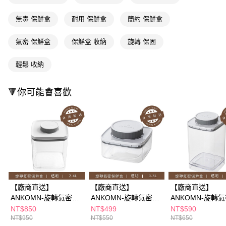
ATM／網路銀行／等多元方式進行付款，方視為交易完成。
※ 請注意：結帳手續完成當下不需立刻繳費，但若您需要取消訂單，請聯絡
無毒 保鮮盒
耐用 保鮮盒
簡約 保鮮盒
購買商品的店家。未經商家同意取消之訂單仍視為有效，需透過AFTEE先享
後付繳納相關費用。
氣密 保鮮盒
保鮮盒 收納
旋轉 保固
※ 交易是否成功請以「AFTEE先享後付 」之結帳頁面顯示為準，若有關於
是否繳費成功／繳費後需取消欲退款等相關疑問，請聯繫「AFTEE先享後付
客戶支援中心」
https://netprotections.freshdesk.com/support/home
輕鬆 收納
【注意事項】
１．透過由恩沛科技股份有限公司提供之「AFTEE先享後付」服務完成之交
🔻你可能會喜歡
易，需依本服務之必要範圍內提供個人資料，並將交易相關給付款項請求債
權轉讓予恩沛科技股份有限公司。
２．關於個人資料處理事宜，請瀏覽以下網址：
https://aftee.tw/terms/#terms3
３．未成年的使用者請事先徵得法定代理人或監護人之同意方可使用
「AFTEE先享後付」，若未經同意申辦者引起之損失，本公司不負相關責
任。
４．使用「AFTEE先享後付」時，將依據個別帳號之用戶狀況，依本公司即
時審查核予不同之上限額度；若仍有額度不足之情形，本公司將視審查結果
請求用戶進行身份認證。
【廠商直送】
【廠商直送】
【廠商直送】
５．嚴禁一人註冊多個帳號或使用他人資訊註冊。若發現惡意使用之情形，
ANKOMN-旋轉氣密保
ANKOMN-旋轉氣密保
ANKOMN-旋轉
恩沛科技股份有限公司將有權停止該用戶之使用額度並採取法律行動。
鮮盒2.4L
鮮盒0.3L
鮮盒1.2L - 兩色
NT$850
NT$499
NT$590
NT$950
NT$550
NT$650