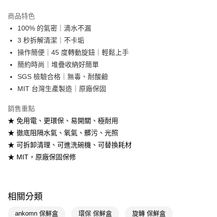
LINE Pay
商品特色
Apple Pay
100% 的氣密｜滴水不漏
3 秒拆解清潔｜不卡垢
街口支付
操作簡便｜45 度轉動旋鈕｜輕鬆上手
悠遊付
簡約時尚｜堆疊收納好簡單
SGS 檢驗合格｜無毒、耐酸鹼
Google Pay
MIT 台灣生產製造｜原廠保固
AFTEE先享後付
銷售重點
相關說明
★ 免用電、更環保、易開關、極耐用
【關於「AFTEE先享後付」】
AFTEE先享後付是「在收到商品之後才付款」的支付方式。 讓您購物簡單
★ 徹底阻隔水氣、氧氣、髒污、光照
運送方式
便利好安心！
★ 可拆卸清理、可進洗碗機、可替換耗材
１．簡單：不需註冊會員、不需綁卡、不需儲值。
宅配(廠商直送🚚)
２．便利：只要手機號碼，簡訊認證，即可結帳。
★ MIT，原廠保固保修
每筆NT$100，滿NT$590(含以上)免運費
３．安心：先確認商品／服務後，再付款。
宅配(離島廠商直送🚚)
【「AFTEE先享後付」結帳流程】
１．於結帳方式選擇「AFTEE先享後付」後，將跳轉至「AFTEE先享後付」
每筆NT$300
相關分類
結帳頁面，進行簡訊認證並確認金額後，即可完成結帳。
２．訂單成立數日內，您將收到繳費通知簡訊。
ankomn 保鮮盒
環保 保鮮盒
旋轉 保鮮盒
３．收到繳費通知簡訊後14天內，點擊此簡訊中的連結，可透過四大超商／