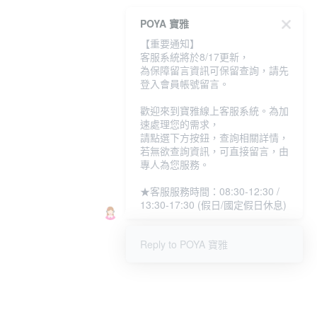
POYA 寶雅
【重要通知】
客服系統將於8/17更新，
【廠商直送】
【廠商直送】
【廠商直送】
為保障留言資訊可保留查詢，請先
ANKOMN-旋轉氣密保
ANKOMN-旋轉氣密保
ANKOMN-旋轉
登入會員帳號留言。
鮮盒2.4L
鮮盒0.3L
鮮盒1.2L - 兩色
NT$850
NT$499
NT$590
NT$950
NT$550
NT$650
歡迎來到寶雅線上客服系統。為加
速處理您的需求，
你可能有興趣的商品
全站排行
請點選下方按鈕，查詢相關詳情，
若無欲查詢資訊，可直接留言，由
專人為您服務。
本網站中使用 cookie，欲查詢有關本網站使用 cookie 方式之詳情，及若您不希
熱門標籤
★客服服務時間：08:30-12:30 /
望在電腦上使用 cookie 時應如何變更電腦的 cookie 設定，請參閱本網站「
隱私
13:30-17:30 (假日/國定假日休息)
權條款
」之 Cookie 聲明。您繼續使用本網站即表示您同意本公司得按本網站使
用條款之 Cookie 聲明使用 cookie。
了解更多 >
Reply to POYA 寶雅
我知道了