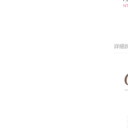
玻
NT
詳細