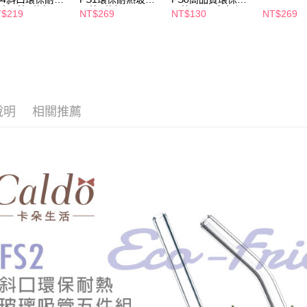
璃吸管4件組
吸管5件組
吸管30入-多色任
https://aft
$219
NT$269
NT$130
NT$269
選
３．未成
「AFTE
任。
４．使用「
即時審查
結果請求
５．嚴禁
說明
相關推薦
形，恩沛
動。