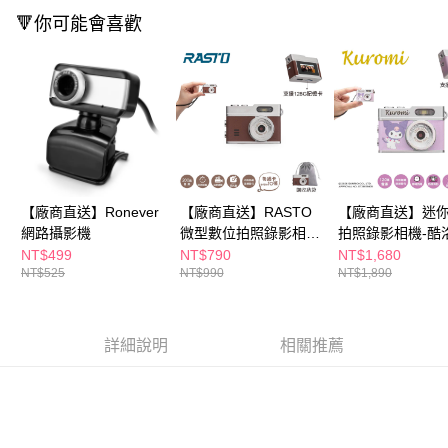
購買商品的店家。未經商家同意取消之訂單仍視為有效，需透過AFTEE先享
🔻你可能會喜歡
後付繳納相關費用。
※ 交易是否成功請以「AFTEE先享後付 」之結帳頁面顯示為準，若有關於
是否繳費成功／繳費後需取消欲退款等相關疑問，請聯繫「AFTEE先享後付
客戶支援中心」
https://netprotections.freshdesk.com/support/home
【注意事項】
１．透過由恩沛科技股份有限公司提供之「AFTEE先享後付」服務完成之交
易，需依本服務之必要範圍內提供個人資料，並將交易相關給付款項請求債
權轉讓予恩沛科技股份有限公司。
２．關於個人資料處理事宜，請瀏覽以下網址：
https://aftee.tw/terms/#terms3
【廠商直送】Ronever
【廠商直送】RASTO
【廠商直送】迷
３．未成年的使用者請事先徵得法定代理人或監護人之同意方可使用
網路攝影機
微型數位拍照錄影相
拍照錄影相機-酷
「AFTEE先享後付」，若未經同意申辦者引起之損失，本公司不負相關責
機-咖-RP1
NT$499
NT$790
NT$1,680
任。
NT$525
NT$990
NT$1,890
４．使用「AFTEE先享後付」時，將依據個別帳號之用戶狀況，依本公司即
時審查核予不同之上限額度；若仍有額度不足之情形，本公司將視審查結果
請求用戶進行身份認證。
５．嚴禁一人註冊多個帳號或使用他人資訊註冊。若發現惡意使用之情形，
詳細說明
相關推薦
恩沛科技股份有限公司將有權停止該用戶之使用額度並採取法律行動。