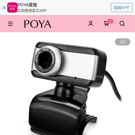
POYA寶雅
開啟APP
立刻使用官方APP
0
1
/
2