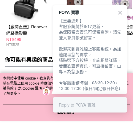
POYA 寶雅
【重要通知】
客服系統將於8/17更新，
【廠商直送】Ronever
【廠商直送】RASTO
【廠商直送】迷
為保障留言資訊可保留查詢，請先
網路攝影機
微型數位拍照錄影相
拍照錄影相機-酷
登入會員帳號留言。
機-咖-RP1
NT$499
NT$790
NT$1,680
NT$525
NT$990
NT$1,890
歡迎來到寶雅線上客服系統。為加
速處理您的需求，
你可能有興趣的商品
全站排行
請點選下方按鈕，查詢相關詳情，
若無欲查詢資訊，可直接留言，由
專人為您服務。
本網站中使用 cookie，欲查詢有關本網站使用 cookie 方式之詳情，及若您不希
★客服服務時間：08:30-12:30 /
熱門標籤
望在電腦上使用 cookie 時應如何變更電腦的 cookie 設定，請參閱本網站「
隱私
13:30-17:30 (假日/國定假日休息)
權條款
」之 Cookie 聲明。您繼續使用本網站即表示您同意本公司得按本網站使
用條款之 Cookie 聲明使用 cookie。
了解更多 >
Reply to POYA 寶雅
我知道了