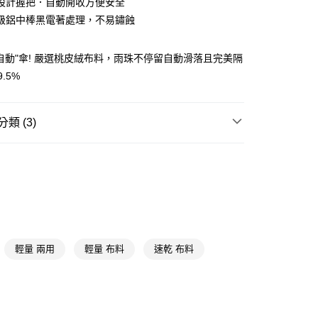
設計握把．自動開收方便安全
級鋁中棒黑電著處理，不易鏽蝕
y
自動"傘! 嚴選桃皮絨布料，雨珠不停留自動滑落且完美隔
享後付
.5%
FTEE先享後付」】
先享後付是「在收到商品之後才付款」的支付方式。 讓您購物簡單
類 (3)
心！
：不需註冊會員、不需綁卡、不需儲值。
雨具
折傘
：只要手機號碼，簡訊認證，即可結帳。
送🚚)
：先確認商品／服務後，再付款。
送專區
00，滿NT$590(含以上)免運費
EE先享後付」結帳流程】
★品牌精選
飛銳fairrain
廠商直送🚚)
方式選擇「AFTEE先享後付」後，將跳轉至「AFTEE先享後
頁面，進行簡訊認證並確認金額後，即可完成結帳。
00
成立數日內，您將收到繳費通知簡訊。
費通知簡訊後14天內，點擊此簡訊中的連結，可透過四大超商
輕量 兩用
輕量 布料
速乾 布料
網路銀行／等多元方式進行付款，方視為交易完成。
：結帳手續完成當下不需立刻繳費，但若您需要取消訂單，請聯
的店家。未經商家同意取消之訂單仍視為有效，需透過AFTEE
繳納相關費用。
否成功請以「AFTEE先享後付 」之結帳頁面顯示為準，若有關於