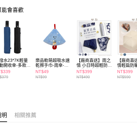
是否繳費成
付客戶支
可能會喜歡
【注意事
１．透過由
交易，需
求債權轉
２．關於
https://aft
３．未成
「AFTE
潑水23*7K輕量
樂品軟萌超吸水速
【廠商直送】雨之
【廠商直
任。
動開收傘-多款任
乾擦手巾-雨傘-多
情 小日時超輕防曬
情輕扁防
４．使用「
款任選
自動傘-多款任選
動傘_多
$339
NT$49
NT$399
NT$399
即時審查
$379
NT$99
NT$490
NT$590
結果請求
５．嚴禁
形，恩沛
動。
說明
相關推薦