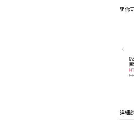
🔻你
防
自
選
NT
NT
詳細