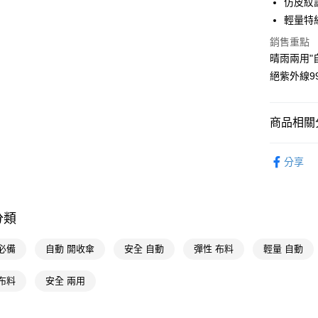
仿皮紋
輕量特
悠遊付
銷售重點
Google Pa
晴雨兩用"
AFTEE先
絕紫外線99
相關說明
【關於「A
AFTEE
商品相關分
便利好安
運送方式
１．簡單
生活雜貨
２．便利
分享
宅配(廠商直
３．安心
🚚廠商直
每筆NT$1
生活雜貨
【「AFT
宅配(離島
１．於結帳
分類
付」結帳
每筆NT$3
２．訂單
３．收到繳
必備
自動 開收傘
安全 自動
彈性 布料
輕量 自動
／ATM／
※ 請注意
布料
安全 兩用
絡購買商品
先享後付
※ 交易是