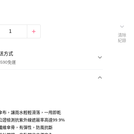
清除
紀錄
送方式
590免運
次付款
傘布，讓雨水輕輕滑落，一甩即乾
公證檢測抗紫外線遮蔽率高達99.9%
纖維傘骨，有彈性，防風抗斷