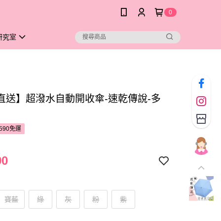
0
研究室
直送】超潑水自動開收傘-速乾傳說-多
590免運
90
寶藍
綠
灰
粉
紫