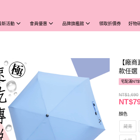
最新活動
會員優惠
品牌旗艦館
領取折價券
好物
【廠商
款任選
宅配滿NT$
NT$1,690
NT$7
顏色
藏青