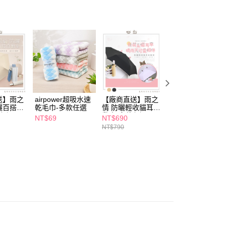
功／繳費後需取消欲退款等相關疑問，請聯繫「AFTEE先享後
援中心」
https://netprotections.freshdesk.com/support/home
項】
恩沛科技股份有限公司提供之「AFTEE先享後付」服務完成之
依本服務之必要範圍內提供個人資料，並將交易相關給付款項請
讓予恩沛科技股份有限公司。
個人資料處理事宜，請瀏覽以下網址：
ee.tw/terms/#terms3
年的使用者請事先徵得法定代理人或監護人之同意方可使用
E先享後付」，若未經同意申辦者引起之損失，本公司不負相關責
送】雨之
airpower超吸水速
【廠商直送】雨之
反向衝鋒傘63*8k
曬百搭自
乾毛巾-多款任選
情 防曬輕收貓耳自
玻纖黑膠自動開收
AFTEE先享後付」時，將依據個別帳號之用戶狀況，依本公司
款任選
動傘-多款任選
傘-多款任選
NT$69
NT$690
NT$579
核予不同之上限額度；若仍有額度不足之情形，本公司將視審查
NT$790
NT$790
用戶進行身份認證。
一人註冊多個帳號或使用他人資訊註冊。若發現惡意使用之情
科技股份有限公司將有權停止該用戶之使用額度並採取法律行