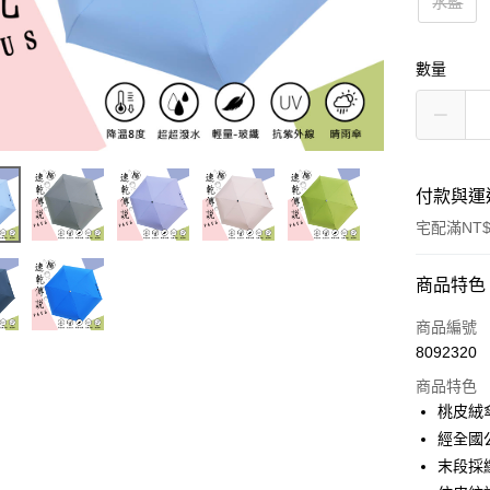
水藍
數量
付款與運
宅配滿NT$
付款方式
商品特色
POYA支付
商品編號
8092320
信用卡一
商品特色
LINE Pay
桃皮絨
經全國
Apple Pay
末段採
街口支付