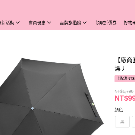
最新活動
會員優惠
品牌旗艦館
領取折價券
好物
【廠商直
漂丿
宅配滿NT$
NT$1,790
NT$9
顏色
黑