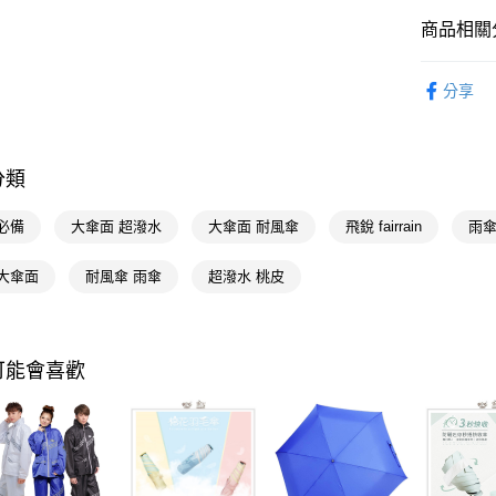
Google Pa
商品相關分
AFTEE先
生活雜貨
分享
相關說明
🚚廠商直
【關於「A
AFTEE
生活雜貨
便利好安
運送方式
１．簡單
分類
２．便利
宅配(廠商直
３．安心
必備
大傘面 超潑水
大傘面 耐風傘
飛銳 fairrain
雨傘
每筆NT$1
【「AFT
宅配(離島
１．於結帳
 大傘面
耐風傘 雨傘
超潑水 桃皮
付」結帳
每筆NT$3
２．訂單
３．收到繳
／ATM／
可能會喜歡
※ 請注意
絡購買商品
先享後付
※ 交易是
是否繳費成
付客戶支