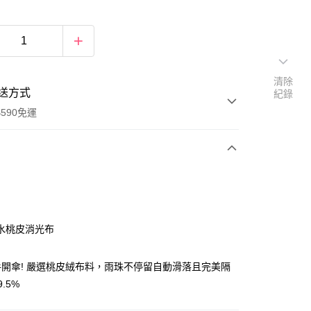
清除
送方式
紀錄
590免運
次付款
水桃皮消光布
開傘! 嚴選桃皮絨布料，雨珠不停留自動滑落且完美隔
.5%