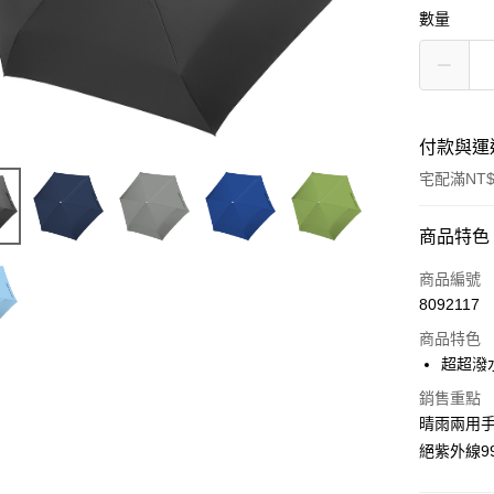
數量
付款與運
宅配滿NT$
付款方式
商品特色
POYA支付
商品編號
8092117
信用卡一
商品特色
LINE Pay
超超潑
Apple Pay
銷售重點
晴雨兩用手
街口支付
絕紫外線99
悠遊付