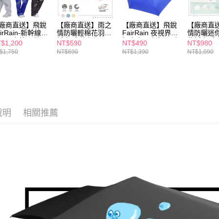
【注意事
１．透過由
廠商直送】飛銳
【廠商直送】雨之
【廠商直送】飛銳
【廠商直
交易，需
airRain-新幹線時
情防曬輕棉花羽毛
FairRain 夜視界超
情防曬迷
求債權轉
風雨衣第二代
折傘-多款任選
輕大傘面素色-反光
收折傘-多
$1,200
NT$590
NT$490
NT$980
２．關於
傘-多款任選
https://aft
$1,750
NT$690
NT$1,390
NT$1,090
３．未成
「AFTE
任。
４．使用「
即時審查
結果請求
說明
相關推薦
５．嚴禁
形，恩沛
動。