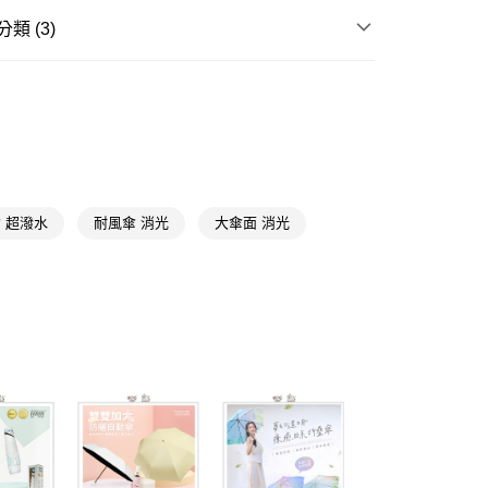
y
類 (3)
享後付
雨具
折傘
送專區
FTEE先享後付」】
先享後付是「在收到商品之後才付款」的支付方式。 讓您購物簡單
★品牌精選
飛銳fairrain
心！
：不需註冊會員、不需綁卡、不需儲值。
：只要手機號碼，簡訊認證，即可結帳。
送🚚)
：先確認商品／服務後，再付款。
 超潑水
耐風傘 消光
大傘面 消光
00，滿NT$590(含以上)免運費
EE先享後付」結帳流程】
廠商直送🚚)
方式選擇「AFTEE先享後付」後，將跳轉至「AFTEE先享後
頁面，進行簡訊認證並確認金額後，即可完成結帳。
00
成立數日內，您將收到繳費通知簡訊。
費通知簡訊後14天內，點擊此簡訊中的連結，可透過四大超商
網路銀行／等多元方式進行付款，方視為交易完成。
：結帳手續完成當下不需立刻繳費，但若您需要取消訂單，請聯
的店家。未經商家同意取消之訂單仍視為有效，需透過AFTEE
繳納相關費用。
否成功請以「AFTEE先享後付 」之結帳頁面顯示為準，若有關於
功／繳費後需取消欲退款等相關疑問，請聯繫「AFTEE先享後
援中心」
https://netprotections.freshdesk.com/support/home