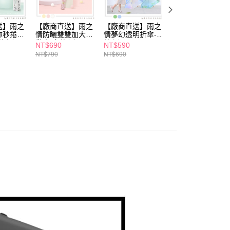
項】
恩沛科技股份有限公司提供之「AFTEE先享後付」服務完成之
送】雨之
【廠商直送】雨之
【廠商直送】雨之
【廠商直送】雨之
依本服務之必要範圍內提供個人資料，並將交易相關給付款項請
你秒捲快
情防曬雙雙加大自
情夢幻透明折傘-多
情夢幻透明折傘-
讓予恩沛科技股份有限公司。
款任選
動傘-多款任選
款任選
款任選
NT$690
NT$590
NT$590
個人資料處理事宜，請瀏覽以下網址：
ee.tw/terms/#terms3
NT$790
NT$690
年的使用者請事先徵得法定代理人或監護人之同意方可使用
E先享後付」，若未經同意申辦者引起之損失，本公司不負相關責
AFTEE先享後付」時，將依據個別帳號之用戶狀況，依本公司
核予不同之上限額度；若仍有額度不足之情形，本公司將視審查
用戶進行身份認證。
一人註冊多個帳號或使用他人資訊註冊。若發現惡意使用之情
科技股份有限公司將有權停止該用戶之使用額度並採取法律行