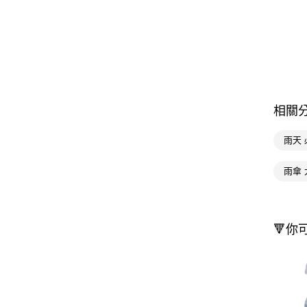
相關
雨天 
雨傘
🔻你