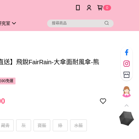
0
研究室
送】飛銳FairRain-大傘面耐風傘-熊
590免運
90
藏青
灰
寶藍
綠
水藍