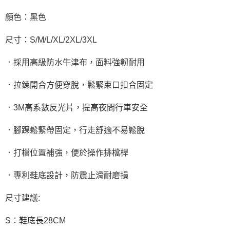
顏色：黑色
尺寸：S/M/L/XL/2XL/3XL
．採用高級防水牛津布，面料強韌耐用
．拉鍊開合方便穿脫，鬆緊束口扣合固定
．3M高系數反光片，提高夜間行車安全
．腳踝鬆緊帶固定，行走舒適不易鬆脫
．打檔位置補強，便於操作排檔桿
．專利鞋底設計，防震止滑耐磨損
尺寸建議:
S：鞋底長28CM