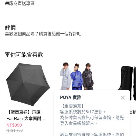
🚚廠商直送專區
評價
喜歡這個商品嗎？購買後給他一個好評吧
🔻你可能會喜歡
POYA 寶雅
【重要通知】
客服系統將於8/17更新，
【廠商直送】飛銳
【廠商直送】飛銳
【廠商直送】炫
為保障留言資訊可保留查詢，請先
FairRain-大傘面耐風
FairRain-新幹線時尚
防雨鞋套
登入會員帳號留言。
傘-熊漂丿
風雨衣第二代
NT$990
NT$1,200
NT$249
NT$1,790
NT$1,750
NT$490
歡迎來到寶雅線上客服系統。為加