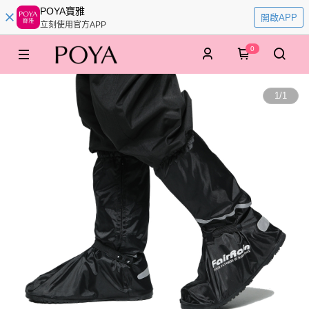
POYA寶雅
開啟APP
立刻使用官方APP
0
1
/
1