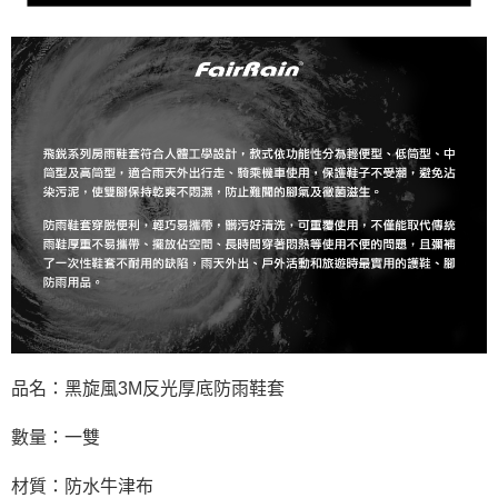
品名：黑旋風3M反光厚底防雨鞋套
數量：一雙
材質：防水牛津布