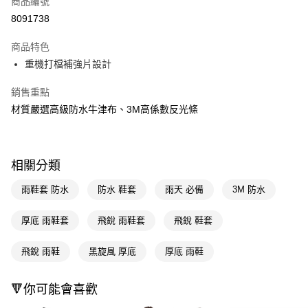
商品編號
信用卡一次付款
8091738
LINE Pay
商品特色
Apple Pay
重機打檔補強片設計
街口支付
銷售重點
材質嚴選高級防水牛津布、3M高係數反光條
悠遊付
Google Pay
AFTEE先享後付
相關分類
相關說明
雨鞋套 防水
防水 鞋套
雨天 必備
3M 防水
【關於「AFTEE先享後付」】
AFTEE先享後付是「在收到商品之後才付款」的支付方式。 讓您購物簡單
運送方式
便利好安心！
厚底 雨鞋套
飛銳 雨鞋套
飛銳 鞋套
１．簡單：不需註冊會員、不需綁卡、不需儲值。
宅配(廠商直送🚚)
２．便利：只要手機號碼，簡訊認證，即可結帳。
飛銳 雨鞋
黑旋風 厚底
厚底 雨鞋
每筆NT$100，滿NT$590(含以上)免運費
３．安心：先確認商品／服務後，再付款。
宅配(離島廠商直送🚚)
【「AFTEE先享後付」結帳流程】
🔻你可能會喜歡
１．於結帳方式選擇「AFTEE先享後付」後，將跳轉至「AFTEE先享後付」
每筆NT$300
結帳頁面，進行簡訊認證並確認金額後，即可完成結帳。