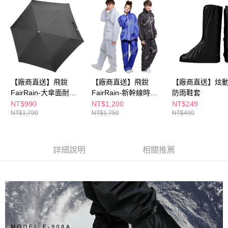
２．訂單成立數日內，您將收到繳費通知簡訊。
３．收到繳費通知簡訊後14天內，點擊此簡訊中的連結，可透過四大超商／
ATM／網路銀行／等多元方式進行付款，方視為交易完成。
※ 請注意：結帳手續完成當下不需立刻繳費，但若您需要取消訂單，請聯絡
購買商品的店家。未經商家同意取消之訂單仍視為有效，需透過AFTEE先享
後付繳納相關費用。
※ 交易是否成功請以「AFTEE先享後付 」之結帳頁面顯示為準，若有關於
是否繳費成功／繳費後需取消欲退款等相關疑問，請聯繫「AFTEE先享後付
客戶支援中心」
https://netprotections.freshdesk.com/support/home
【廠商直送】飛銳
【廠商直送】飛銳
【廠商直送】炫
FairRain-大傘面耐風
FairRain-新幹線時尚
防雨鞋套
【注意事項】
傘-熊漂丿
風雨衣第二代
NT$990
NT$1,200
NT$249
１．透過由恩沛科技股份有限公司提供之「AFTEE先享後付」服務完成之交
NT$1,790
NT$1,750
NT$490
易，需依本服務之必要範圍內提供個人資料，並將交易相關給付款項請求債
權轉讓予恩沛科技股份有限公司。
２．關於個人資料處理事宜，請瀏覽以下網址：
https://aftee.tw/terms/#terms3
詳細說明
相關推薦
３．未成年的使用者請事先徵得法定代理人或監護人之同意方可使用
「AFTEE先享後付」，若未經同意申辦者引起之損失，本公司不負相關責
任。
４．使用「AFTEE先享後付」時，將依據個別帳號之用戶狀況，依本公司即
時審查核予不同之上限額度；若仍有額度不足之情形，本公司將視審查結果
請求用戶進行身份認證。
５．嚴禁一人註冊多個帳號或使用他人資訊註冊。若發現惡意使用之情形，
恩沛科技股份有限公司將有權停止該用戶之使用額度並採取法律行動。