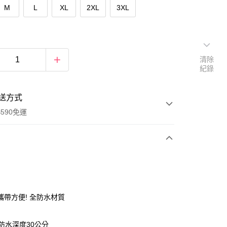
M
L
XL
2XL
3XL
清除
紀錄
送方式
590免運
次付款
攜帶方便! 全防水材質
 防水深度30公分