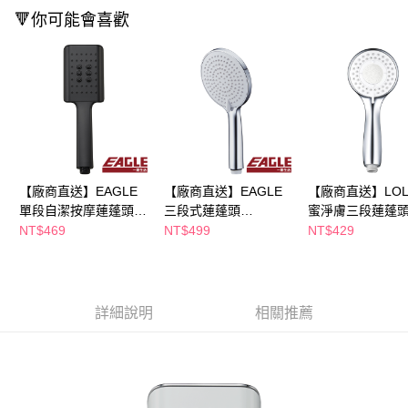
購買商品的店家。未經商家同意取消之訂單仍視為有效，需透過AFTEE先享
🔻你可能會喜歡
後付繳納相關費用。
※ 交易是否成功請以「AFTEE先享後付 」之結帳頁面顯示為準，若有關於
是否繳費成功／繳費後需取消欲退款等相關疑問，請聯繫「AFTEE先享後付
客戶支援中心」
https://netprotections.freshdesk.com/support/home
【注意事項】
１．透過由恩沛科技股份有限公司提供之「AFTEE先享後付」服務完成之交
易，需依本服務之必要範圍內提供個人資料，並將交易相關給付款項請求債
權轉讓予恩沛科技股份有限公司。
２．關於個人資料處理事宜，請瀏覽以下網址：
【廠商直送】EAGLE
【廠商直送】EAGLE
【廠商直送】LOL
https://aftee.tw/terms/#terms3
單段自潔按摩蓮蓬頭
三段式蓮蓬頭
蜜淨膚三段蓮蓬
３．未成年的使用者請事先徵得法定代理人或監護人之同意方可使用
「AFTEE先享後付」，若未經同意申辦者引起之損失，本公司不負相關責
HS170KP-黑
HS337WP-白
HS332
NT$469
NT$499
NT$429
任。
４．使用「AFTEE先享後付」時，將依據個別帳號之用戶狀況，依本公司即
時審查核予不同之上限額度；若仍有額度不足之情形，本公司將視審查結果
請求用戶進行身份認證。
５．嚴禁一人註冊多個帳號或使用他人資訊註冊。若發現惡意使用之情形，
詳細說明
相關推薦
恩沛科技股份有限公司將有權停止該用戶之使用額度並採取法律行動。