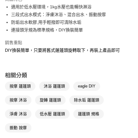
Apple Pay
適用於低水壓環境，1kg水壓也能暢快淋浴
三段式出水模式：淨膚沐浴、混合出水、振動按摩
街口支付
防垢出水軟膠,用手輕撥即可清除水垢
悠遊付
連接頭牙規為標準規格，DIY換裝簡單
Google Pay
銷售重點
DIY換裝簡單，只要將舊式蓮蓬頭旋轉取下，再裝上產品即可
AFTEE先享後付
相關說明
【關於「AFTEE先享後付」】
AFTEE先享後付是「在收到商品之後才付款」的支付方式。 讓您購物簡單
運送方式
相關分類
便利好安心！
１．簡單：不需註冊會員、不需綁卡、不需儲值。
宅配(廠商直送🚚)
按摩 蓮蓬頭
沐浴 蓮蓬頭
eagle DIY
２．便利：只要手機號碼，簡訊認證，即可結帳。
每筆NT$100，滿NT$590(含以上)免運費
３．安心：先確認商品／服務後，再付款。
按摩 沐浴
旋轉 蓮蓬頭
除水垢 蓮蓬頭
宅配(離島廠商直送🚚)
【「AFTEE先享後付」結帳流程】
１．於結帳方式選擇「AFTEE先享後付」後，將跳轉至「AFTEE先享後付」
每筆NT$300
淨膚 沐浴
低水壓 蓮蓬頭
蓮蓬頭 規格
結帳頁面，進行簡訊認證並確認金額後，即可完成結帳。
２．訂單成立數日內，您將收到繳費通知簡訊。
３．收到繳費通知簡訊後14天內，點擊此簡訊中的連結，可透過四大超商／
振動 按摩
ATM／網路銀行／等多元方式進行付款，方視為交易完成。
※ 請注意：結帳手續完成當下不需立刻繳費，但若您需要取消訂單，請聯絡