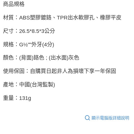
商品規格
材質：ABS塑膠鍍鉻、TPR出水軟膠孔、橡膠平皮
尺寸：26.5*8.5*3公分
規格：G½""外牙(4分)
顏色：(背面)鉻色 ; (出水面)灰色
使用保固：自購買日起非人為損壞下享一年保固
產地：中國(台灣監製)
重量：131g
顯示電腦版詳細說明