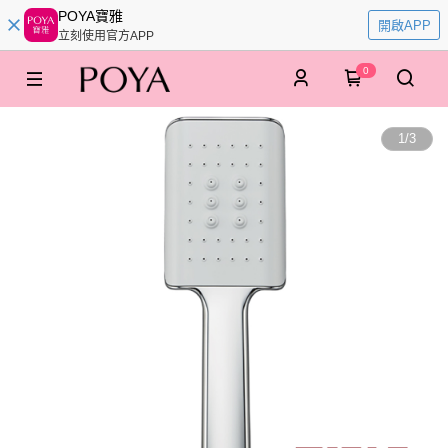
POYA寶雅
開啟APP
立刻使用官方APP
0
1
/
3