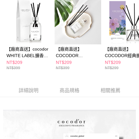
※ 請注意：結帳手續完成當下不需立刻繳費，但若您需要取消訂單，請聯絡
購買商品的店家。未經商家同意取消之訂單仍視為有效，需透過AFTEE先享
後付繳納相關費用。
※ 交易是否成功請以「AFTEE先享後付 」之結帳頁面顯示為準，若有關於
是否繳費成功／繳費後需取消欲退款等相關疑問，請聯繫「AFTEE先享後付
客戶支援中心」
https://netprotections.freshdesk.com/support/home
【注意事項】
１．透過由恩沛科技股份有限公司提供之「AFTEE先享後付」服務完成之交
【廠商直送】cocodor
【廠商直送】
【廠商直送】
易，需依本服務之必要範圍內提供個人資料，並將交易相關給付款項請求債
WHITE LABEL擴香瓶
COCODOR
COCODOR經典
權轉讓予恩沛科技股份有限公司。
200ml 森林晨香
WHITELABEL擴香瓶
瓶200ml-多款任
NT$209
NT$209
NT$209
２．關於個人資料處理事宜，請瀏覽以下網址：
NT$399
NT$399
NT$299
200ml-多款任選
https://aftee.tw/terms/#terms3
３．未成年的使用者請事先徵得法定代理人或監護人之同意方可使用
「AFTEE先享後付」，若未經同意申辦者引起之損失，本公司不負相關責
任。
詳細說明
商品規格
相關推薦
４．使用「AFTEE先享後付」時，將依據個別帳號之用戶狀況，依本公司即
時審查核予不同之上限額度；若仍有額度不足之情形，本公司將視審查結果
請求用戶進行身份認證。
５．嚴禁一人註冊多個帳號或使用他人資訊註冊。若發現惡意使用之情形，
恩沛科技股份有限公司將有權停止該用戶之使用額度並採取法律行動。