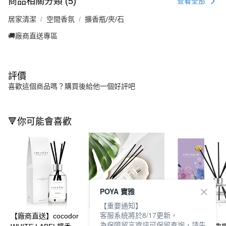
商品相關分類 (5)
查看全部
居家清潔
空間香氛
擴香瓶/夾/石
🚚廠商直送專區
評價
喜歡這個商品嗎？購買後給他一個好評吧
🔻你可能會喜歡
POYA 寶雅
【重要通知】
客服系統將於8/17更新，
【廠商直送】cocodor
【廠商直送】
【廠商直送】
為保障留言資訊可保留查詢，請先