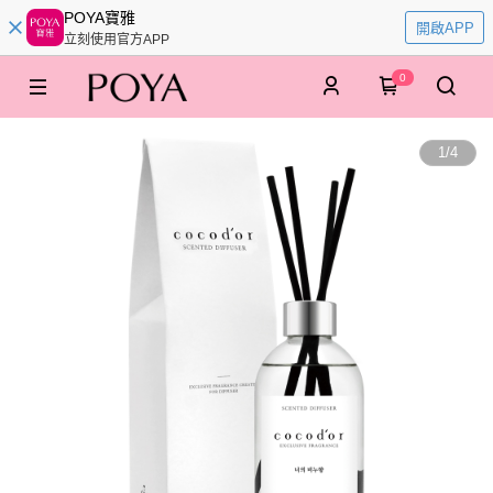
POYA寶雅
開啟APP
立刻使用官方APP
0
1
/
4