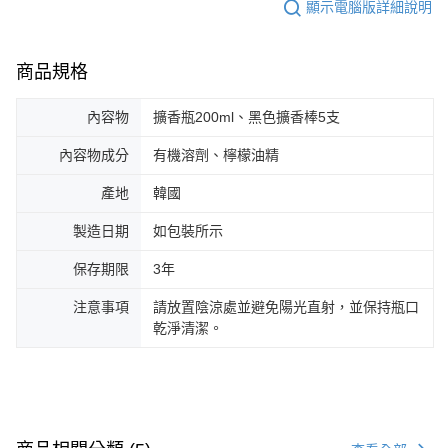
顯示電腦版詳細說明
商品規格
內容物
擴香瓶200ml、黑色擴香棒5支
內容物成分
有機溶劑、檸檬油精
產地
韓國
製造日期
如包裝所示
保存期限
3年
注意事項
請放置陰涼處並避免陽光直射，並保持瓶口
乾淨清潔。