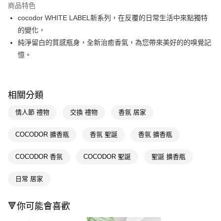
商品特色
Apple Pay
cocodor WHITE LABEL新系列，在反覆的日常生活中來點獨特
的變化，
街口支付
純淨留白的質感瓶身，全新治癒香氣，為您帶來美好的的嗅覺記
悠遊付
憶。
Google Pay
AFTEE先享後付
相關分類
相關說明
【關於「AFTEE先享後付」】
情人節 禮物
交換 禮物
香氛 居家
AFTEE先享後付是「在收到商品之後才付款」的支付方式。 讓您購物簡單
運送方式
便利好安心！
COCODOR 擴香瓶
香氛 聖誕
香氛 擴香瓶
１．簡單：不需註冊會員、不需綁卡、不需儲值。
宅配(廠商直送🚚)
２．便利：只要手機號碼，簡訊認證，即可結帳。
每筆NT$100，滿NT$590(含以上)免運費
３．安心：先確認商品／服務後，再付款。
COCODOR 香氛
COCODOR 聖誕
聖誕 擴香瓶
宅配(離島廠商直送🚚)
【「AFTEE先享後付」結帳流程】
日常 居家
１．於結帳方式選擇「AFTEE先享後付」後，將跳轉至「AFTEE先享後付」
每筆NT$300
結帳頁面，進行簡訊認證並確認金額後，即可完成結帳。
２．訂單成立數日內，您將收到繳費通知簡訊。
🔻你可能會喜歡
３．收到繳費通知簡訊後14天內，點擊此簡訊中的連結，可透過四大超商／
ATM／網路銀行／等多元方式進行付款，方視為交易完成。