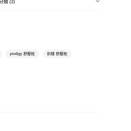
類 (3)
享後付
頸枕/抱枕/靠墊
FTEE先享後付」】
先享後付是「在收到商品之後才付款」的支付方式。 讓您購物簡單
枕頭/枕套
心！
送專區
：不需註冊會員、不需綁卡、不需儲值。
：只要手機號碼，簡訊認證，即可結帳。
送🚚)
：先確認商品／服務後，再付款。
00，滿NT$590(含以上)免運費
prodigy 舒壓枕
趴睡 舒壓枕
EE先享後付」結帳流程】
方式選擇「AFTEE先享後付」後，將跳轉至「AFTEE先享後
頁面，進行簡訊認證並確認金額後，即可完成結帳。
成立數日內，您將收到繳費通知簡訊。
費通知簡訊後14天內，點擊此簡訊中的連結，可透過四大超商
網路銀行／等多元方式進行付款，方視為交易完成。
：結帳手續完成當下不需立刻繳費，但若您需要取消訂單，請聯
的店家。未經商家同意取消之訂單仍視為有效，需透過AFTEE
繳納相關費用。
否成功請以「AFTEE先享後付 」之結帳頁面顯示為準，若有關於
功／繳費後需取消欲退款等相關疑問，請聯繫「AFTEE先享後
援中心」
https://netprotections.freshdesk.com/support/home
項】
恩沛科技股份有限公司提供之「AFTEE先享後付」服務完成之