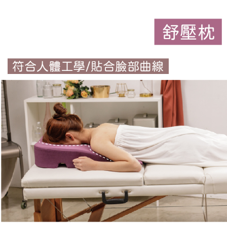
交易，需
求債權轉
２．關於
https://aft
３．未成
「AFTE
任。
４．使用「
即時審查
結果請求
５．嚴禁
形，恩沛
動。