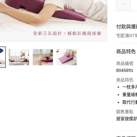
付款與運
宅配滿NT$
付款方式
商品特色
POYA支付
商品編號
8045891
信用卡一
商品特色
LINE Pay
一枕多
重量級
Apple Pay
取代行
街口支付
銷售重點
居家按摩
悠遊付
Google Pa