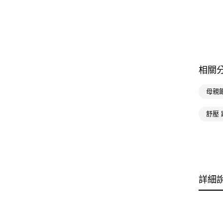
相關
母親
舒壓 
詳細