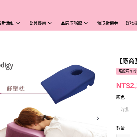
最新活動
會員優惠
品牌旗艦館
領取折價券
好物
【廠商直
宅配滿NT$
NT$2,
顏色
深紫
數量