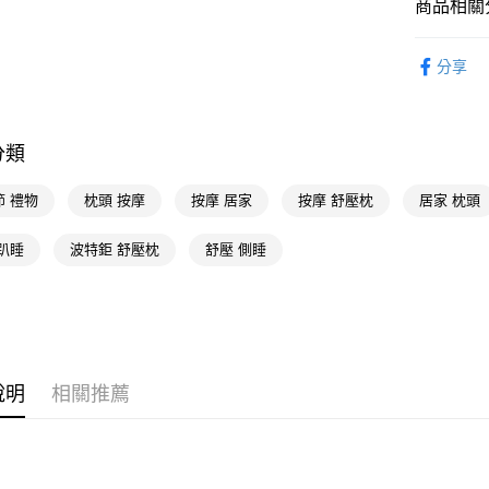
商品相關分
AFTEE先
相關說明
寢具家飾
【關於「A
分享
寢具家飾
AFTEE
便利好安
運送方式
🚚廠商直
１．簡單
２．便利
宅配(廠商直
分類
３．安心
每筆NT$1
節 禮物
枕頭 按摩
按摩 居家
按摩 舒壓枕
居家 枕頭
【「AFT
１．於結帳
付」結帳
趴睡
波特鉅 舒壓枕
舒壓 側睡
２．訂單
３．收到繳
／ATM／
※ 請注意
絡購買商品
先享後付
※ 交易是
說明
相關推薦
是否繳費成
付客戶支
【注意事
１．透過由