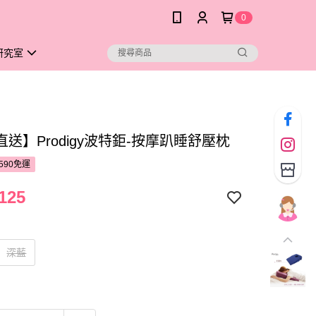
0
研究室
送】Prodigy波特鉅-按摩趴睡舒壓枕
590免運
125
深藍