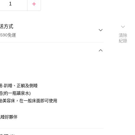
送方式
590免運
清除
紀錄
次付款
用-趴睡、正躺及側睡
輕(約一瓶礦泉水)
動美容床，在一般床面即可使用
趴睡好夥伴
y