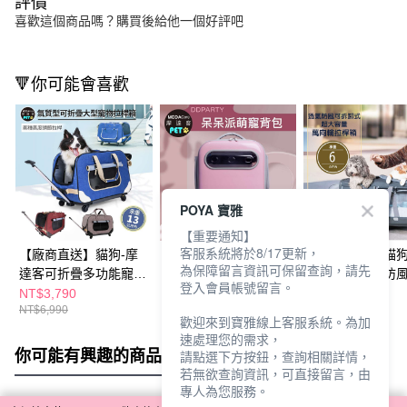
評價
喜歡這個商品嗎？購買後給他一個好評吧
🔻你可能會喜歡
POYA 寶雅
【重要通知】
客服系統將於8/17更新，
【廠商直送】貓狗-摩
【廠商直送】貓狗-摩
【廠商直送】貓狗
為保障留言資訊可保留查詢，請先
達客可折疊多功能寵物
達客DDPARTY寵物背
達客寵物透氣防
登入會員帳號留言。
箱籠-多色任選
包-多色任選
卸式超大容量萬
NT$3,790
NT$2,590
NT$4,990
NT$6,990
NT$4,890
NT$9,899
桿箱
歡迎來到寶雅線上客服系統。為加
速處理您的需求，
你可能有興趣的商品
全站排行
請點選下方按鈕，查詢相關詳情，
若無欲查詢資訊，可直接留言，由
專人為您服務。