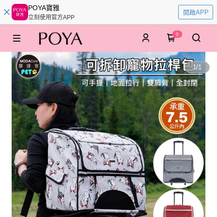
POYA寶雅
開啟APP
立刻使用官方APP
0
1
/
1