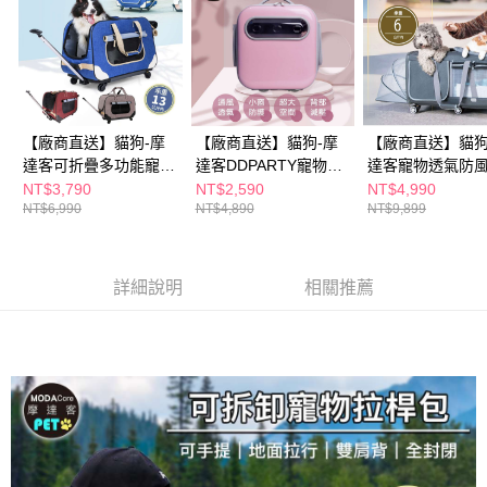
１．於結帳方式選擇「AFTEE先享後付」後，將跳轉至「AFTEE先享後付」
結帳頁面，進行簡訊認證並確認金額後，即可完成結帳。
２．訂單成立數日內，您將收到繳費通知簡訊。
３．收到繳費通知簡訊後14天內，點擊此簡訊中的連結，可透過四大超商／
ATM／網路銀行／等多元方式進行付款，方視為交易完成。
※ 請注意：結帳手續完成當下不需立刻繳費，但若您需要取消訂單，請聯絡
購買商品的店家。未經商家同意取消之訂單仍視為有效，需透過AFTEE先享
【廠商直送】貓狗-摩
【廠商直送】貓狗-摩
【廠商直送】貓狗
後付繳納相關費用。
達客可折疊多功能寵物
達客DDPARTY寵物背
達客寵物透氣防
※ 交易是否成功請以「AFTEE先享後付 」之結帳頁面顯示為準，若有關於
箱籠-多色任選
包-多色任選
卸式超大容量萬
NT$3,790
NT$2,590
NT$4,990
是否繳費成功／繳費後需取消欲退款等相關疑問，請聯繫「AFTEE先享後付
NT$6,990
NT$4,890
NT$9,899
桿箱
客戶支援中心」
https://netprotections.freshdesk.com/support/home
【注意事項】
１．透過由恩沛科技股份有限公司提供之「AFTEE先享後付」服務完成之交
詳細說明
相關推薦
易，需依本服務之必要範圍內提供個人資料，並將交易相關給付款項請求債
權轉讓予恩沛科技股份有限公司。
２．關於個人資料處理事宜，請瀏覽以下網址：
https://aftee.tw/terms/#terms3
３．未成年的使用者請事先徵得法定代理人或監護人之同意方可使用
「AFTEE先享後付」，若未經同意申辦者引起之損失，本公司不負相關責
任。
４．使用「AFTEE先享後付」時，將依據個別帳號之用戶狀況，依本公司即
時審查核予不同之上限額度；若仍有額度不足之情形，本公司將視審查結果
請求用戶進行身份認證。
５．嚴禁一人註冊多個帳號或使用他人資訊註冊。若發現惡意使用之情形，