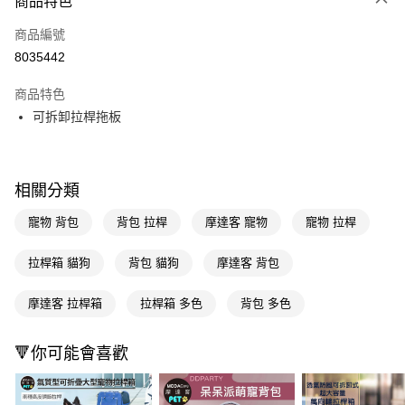
商品特色
POYA支付
商品編號
信用卡一次付款
8035442
LINE Pay
商品特色
Apple Pay
可拆卸拉桿拖板
街口支付
悠遊付
相關分類
Google Pay
寵物 背包
背包 拉桿
摩達客 寵物
寵物 拉桿
AFTEE先享後付
拉桿箱 貓狗
背包 貓狗
摩達客 背包
相關說明
【關於「AFTEE先享後付」】
摩達客 拉桿箱
拉桿箱 多色
背包 多色
AFTEE先享後付是「在收到商品之後才付款」的支付方式。 讓您購物簡單
運送方式
便利好安心！
１．簡單：不需註冊會員、不需綁卡、不需儲值。
宅配(廠商直送🚚)
🔻你可能會喜歡
２．便利：只要手機號碼，簡訊認證，即可結帳。
每筆NT$100，滿NT$590(含以上)免運費
３．安心：先確認商品／服務後，再付款。
【「AFTEE先享後付」結帳流程】