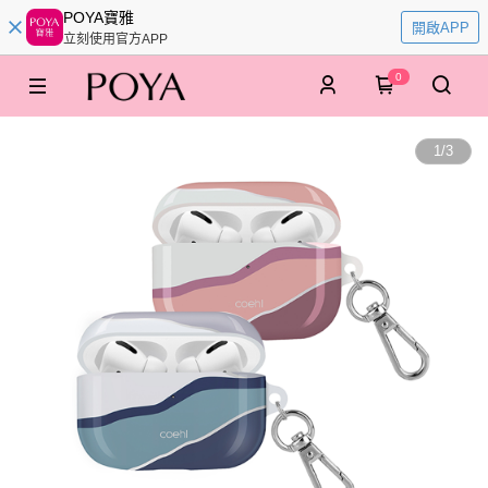
POYA寶雅
開啟APP
立刻使用官方APP
0
1
/
3