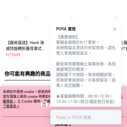
POYA 寶雅
【重要通知】
客服系統將於8/17更新，
【廠商直送】Havit 海
【廠商直送】
【廠商直送】三
為保障留言資訊可保留查詢，請先
威特旋轉折疊耳罩式耳
Skinarma iPhone 15
Google Pixel 8/
登入會員帳號留言。
機(H612BT PRO)-多
Pro Spunk 磁吸充電支
防震雙料水晶彩
NT$899
NT$1,190
NT$616
款任選
架防摔手機殼-3色任選
殼-香水布丁狗
歡迎來到寶雅線上客服系統。為加
速處理您的需求，
你可能有興趣的商品
全站排行
請點選下方按鈕，查詢相關詳情，
若無欲查詢資訊，可直接留言，由
專人為您服務。
本網站中使用 cookie，欲查詢有關本網站使用 cookie 方式之詳情，及若您不希
★客服服務時間：08:30-12:30 /
熱門標籤
望在電腦上使用 cookie 時應如何變更電腦的 cookie 設定，請參閱本網站「
隱私
13:30-17:30 (假日/國定假日休息)
權條款
」之 Cookie 聲明。您繼續使用本網站即表示您同意本公司得按本網站使
用條款之 Cookie 聲明使用 cookie。
了解更多 >
Reply to POYA 寶雅
我知道了