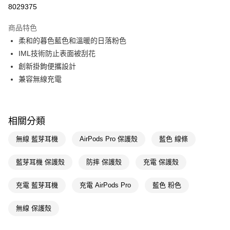
信用卡一次付款
8029375
LINE Pay
商品特色
Apple Pay
柔和的暮色藍色和溫暖的日落粉色
IML技術防止表面被刮花
街口支付
創新掛鉤便攜設計
悠遊付
兼容無線充電
Google Pay
AFTEE先享後付
相關分類
相關說明
【關於「AFTEE先享後付」】
無線 藍芽耳機
AirPods Pro 保護殼
藍色 線條
AFTEE先享後付是「在收到商品之後才付款」的支付方式。 讓您購物簡單
運送方式
便利好安心！
藍芽耳機 保護殼
防摔 保護殼
充電 保護殼
１．簡單：不需註冊會員、不需綁卡、不需儲值。
宅配(廠商直送🚚)
２．便利：只要手機號碼，簡訊認證，即可結帳。
每筆NT$100，滿NT$590(含以上)免運費
３．安心：先確認商品／服務後，再付款。
充電 藍芽耳機
充電 AirPods Pro
藍色 粉色
宅配(離島廠商直送🚚)
【「AFTEE先享後付」結帳流程】
無線 保護殼
１．於結帳方式選擇「AFTEE先享後付」後，將跳轉至「AFTEE先享後付」
每筆NT$300
結帳頁面，進行簡訊認證並確認金額後，即可完成結帳。