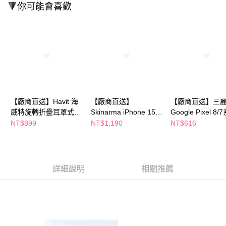
２．訂單成立數日內，您將收到繳費通知簡訊。
🔻你可能會喜歡
３．收到繳費通知簡訊後14天內，點擊此簡訊中的連結，可透過四大超商／
ATM／網路銀行／等多元方式進行付款，方視為交易完成。
※ 請注意：結帳手續完成當下不需立刻繳費，但若您需要取消訂單，請聯絡
購買商品的店家。未經商家同意取消之訂單仍視為有效，需透過AFTEE先享
後付繳納相關費用。
※ 交易是否成功請以「AFTEE先享後付 」之結帳頁面顯示為準，若有關於
是否繳費成功／繳費後需取消欲退款等相關疑問，請聯繫「AFTEE先享後付
客戶支援中心」
https://netprotections.freshdesk.com/support/home
【注意事項】
１．透過由恩沛科技股份有限公司提供之「AFTEE先享後付」服務完成之交
【廠商直送】Havit 海
【廠商直送】
【廠商直送】三
易，需依本服務之必要範圍內提供個人資料，並將交易相關給付款項請求債
威特旋轉折疊耳罩式耳
Skinarma iPhone 15
Google Pixel 8/
權轉讓予恩沛科技股份有限公司。
機(H612BT PRO)-多
Pro Spunk 磁吸充電支
防震雙料水晶彩
NT$899
NT$1,190
NT$616
２．關於個人資料處理事宜，請瀏覽以下網址：
款任選
架防摔手機殼-3色任選
殼-香水布丁狗
https://aftee.tw/terms/#terms3
３．未成年的使用者請事先徵得法定代理人或監護人之同意方可使用
「AFTEE先享後付」，若未經同意申辦者引起之損失，本公司不負相關責
任。
詳細說明
相關推薦
４．使用「AFTEE先享後付」時，將依據個別帳號之用戶狀況，依本公司即
時審查核予不同之上限額度；若仍有額度不足之情形，本公司將視審查結果
請求用戶進行身份認證。
５．嚴禁一人註冊多個帳號或使用他人資訊註冊。若發現惡意使用之情形，
恩沛科技股份有限公司將有權停止該用戶之使用額度並採取法律行動。