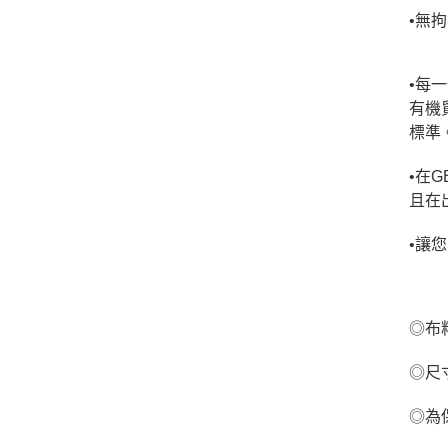
•無
•每一
有機貿
標準
•在
且在
•讓您
◎布
◎尺
◎為