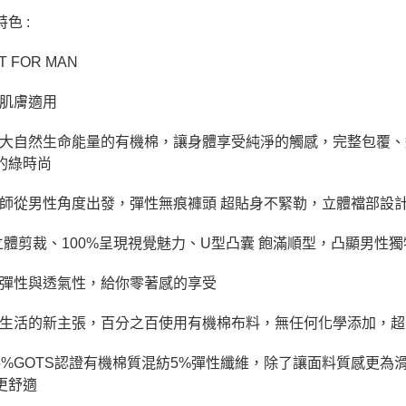
色 :
T FOR MAN
感肌膚適用
含大自然生命能量的有機棉，讓身體享受純淨的觸感，完整包覆
的綠時尚
計師從男性角度出發，彈性無痕褲頭 超貼身不緊勒，立體襠部設計
D立體剪裁、100%呈現視覺魅力、U型凸囊 飽滿順型，凸顯男性
高彈性與透氣性，給你零著感的享受
代生活的新主張，百分之百使用有機棉布料，無任何化學添加，
95%GOTS認證有機棉質混紡5%彈性纖維，除了讓面料質感更
更舒適