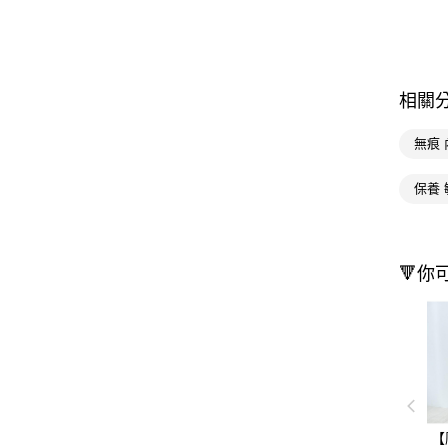
相關
無痕 
保養
🔻你
【