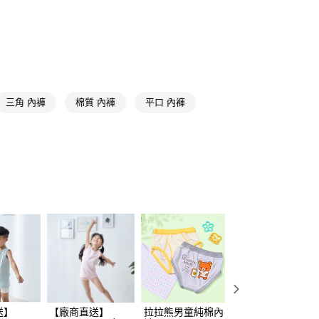
男內著
三角內褲
繳納相關費用。
否成功請以「AFTEE先享後付 」之結帳頁面顯示為準，若有關於
男士保養
功／繳費後需取消欲退款等相關疑問，請聯繫「AFTEE先享後
援中心」
https://netprotections.freshdesk.com/support/home
男內著
男內褲組包
送專區
項】
恩沛科技股份有限公司提供之「AFTEE先享後付」服務完成之
男內著
平口內褲
依本服務之必要範圍內提供個人資料，並將交易相關給付款項請
三角 內褲
棉質 內褲
平口 內褲
讓予恩沛科技股份有限公司。
個人資料處理事宜，請瀏覽以下網址：
ee.tw/terms/#terms3
年的使用者請事先徵得法定代理人或監護人之同意方可使用
E先享後付」，若未經同意申辦者引起之損失，本公司不負相關責
AFTEE先享後付」時，將依據個別帳號之用戶狀況，依本公司
核予不同之上限額度；若仍有額度不足之情形，本公司將視審查
用戶進行身份認證。
一人註冊多個帳號或使用他人資訊註冊。若發現惡意使用之情
科技股份有限公司將有權停止該用戶之使用額度並採取法律行
送】
【廠商直送】
拉拉熊男童純棉內
有機棉綿羊低腰女