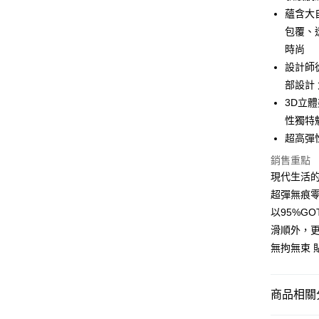
Apple Pay
蘊含大
街口支付
包覆、
時尚
悠遊付
設計師
Google Pa
部設計
3D立
AFTEE先
性獨特
相關說明
【關於「A
超高彈
AFTEE
銷售重點
便利好安
運送方式
１．簡單
現代生活
２．便利
宅配(廠商直
超彈無痕
３．安心
每筆NT$1
以95%G
【「AFT
滑順外，
宅配(離島
１．於結帳
無拘無束 
付」結帳
每筆NT$3
２．訂單
３．收到繳
／ATM／
商品相關分
※ 請注意
絡購買商品