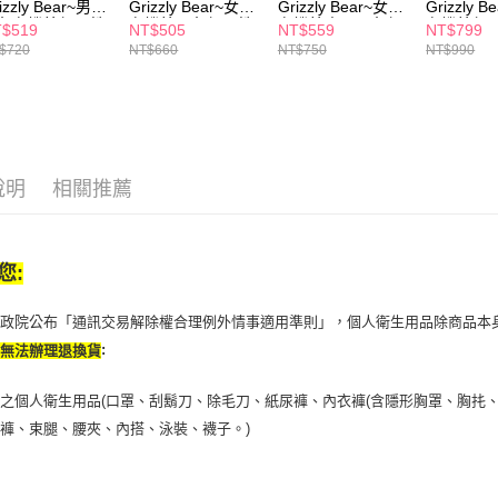
izzly Bear~男童
Grizzly Bear~女童
Grizzly Bear~女士
Grizzly 
角有機棉超彈性
有機棉三角超彈性
有機棉中腰三角超
有機棉超
$519
NT$505
NT$559
NT$799
褲超值3入組
內褲超值3入組
彈性內褲超值3入
背心超值
$720
NT$660
NT$750
NT$990
組
說明
相關推薦
您:
行政院公布「通訊交易解除權合理例外情事適用準則」，個人衛生用品除商品本
:
恕無法辦理退換貨
之個人衛生用品(口罩、刮鬍刀、除毛刀、紙尿褲、內衣褲(含隱形胸罩、胸扥、
褲、束腿、腰夾、內搭、泳裝、襪子。)