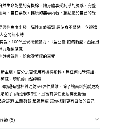
自然生命能量的有機棉，讓身體享受純淨的觸感，完整
透氣、自在柔軟，健康的無毒內著，妝點屬於自己的綠
從男性角度出發，彈性無痕褲頭 超貼身不緊勒，立體襠
y
 大空間無束縛
體剪裁、100%呈現視覺魅力、U型凸囊 飽滿順型，凸顯男
享後付
魅力及線條感
FTEE先享後付」】
性與透氣性，給你零著感的享受
先享後付是「在收到商品之後才付款」的支付方式。 讓您購物簡單
心！
：不需註冊會員、不需綁卡、不需儲值。
的新主張，百分之百使用有機棉布料，無任何化學添加，
：只要手機號碼，簡訊認證，即可結帳。
送🚚)
零著感，讓肌膚自然呼吸
：先確認商品／服務後，再付款。
00，滿NT$590(含以上)免運費
OTS認證有機棉質混紡5%彈性纖維，除了讓面料質感更為
EE先享後付」結帳流程】
更增加了耐磨損的特性，且富有彈性更耐穿更舒適
廠商直送🚚)
方式選擇「AFTEE先享後付」後，將跳轉至「AFTEE先享後
貼身舒適 立體剪裁 超彈無痕 讓你找到更有自信的自己
頁面，進行簡訊認證並確認金額後，即可完成結帳。
00
成立數日內，您將收到繳費通知簡訊。
費通知簡訊後14天內，點擊此簡訊中的連結，可透過四大超商
網路銀行／等多元方式進行付款，方視為交易完成。
類 (5)
：結帳手續完成當下不需立刻繳費，但若您需要取消訂單，請聯
的店家。未經商家同意取消之訂單仍視為有效，需透過AFTEE