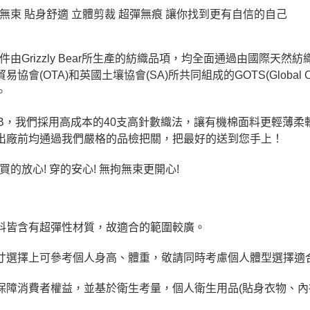
拘無束 貼身舒適 立體剪裁 超彈無痕 讓你找到更有自信的自己
件由Grizzly Bear所生產的紡織品項，均全面通過由國際天然紡織
易協會(OTA)和英國土壤協會(SA)所共同組成的GOTS(Global Organ
。
GB，我們採用高成本的40支高針數織法，讓有機棉面料更輕薄
出廠前均通過我們嚴格的品檢把關，把最好的送到您手上！
買的放心! 穿的安心! 無拘無束更開心!
料皆含有超彈性材質，故適合的範圍較廣。
寸選擇上可參考個人身高、體重，敬請同時考慮個人體型選擇適
保障消費者權益，並基於衛生考量，個人衛生用品(貼身衣物、內