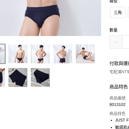
褲型
三角
數量
付款與運
宅配滿NT$
付款方式
商品特色
POYA支付
商品編號
8013102
信用卡一
商品特色
LINE Pay
JUST 
敏感肌