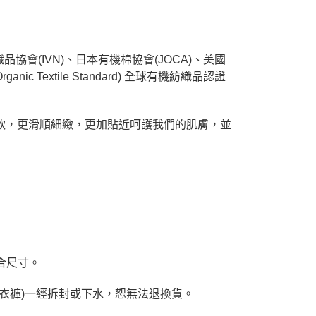
品協會(IVN)、日本有機棉協會(JOCA)、美國
ic Textile Standard) 全球有機紡織品認證
柔軟，更滑順細緻，更加貼近呵護我們的肌膚，並
合尺寸。
衣褲)一經拆封或下水，恕無法退換貨。