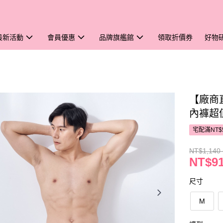
最新活動
會員優惠
品牌旗艦館
領取折價券
好物
【廠商直
內褲超
宅配滿NT$
NT$1,140 
NT$91
尺寸
M