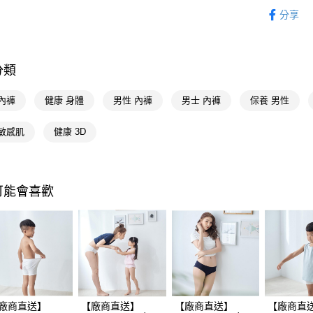
內著衣賞
先享後付
分享
※ 交易是
男士專區
是否繳費成
付客戶支
內著衣賞
分類
🚚廠商直
【注意事
１．透過由
內著衣賞
交易，需
內褲
健康 身體
男性 內褲
男士 內褲
保養 男性
求債權轉
２．關於
 敏感肌
健康 3D
https://aft
３．未成
「AFTE
任。
４．使用「
可能會喜歡
即時審查
結果請求
５．嚴禁
形，恩沛
動。
廠商直送】
【廠商直送】
【廠商直送】
【廠商直