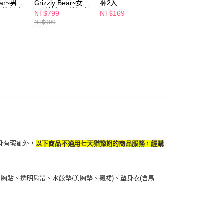
Bear~男童
Grizzly Bear~女童
褲2入
內褲6件組-顏色隨
彈性坦克
有機棉超彈性坦克
機出貨
NT$799
NT$169
NT$329
3入組
背心超值3入組
NT$990
NT$349
身有瑕疵外，
以下商品不適用七天猶豫期的商品服務，經購
胸貼、透明肩帶、水餃墊/美胸墊、襯裙)、塑身衣(含馬