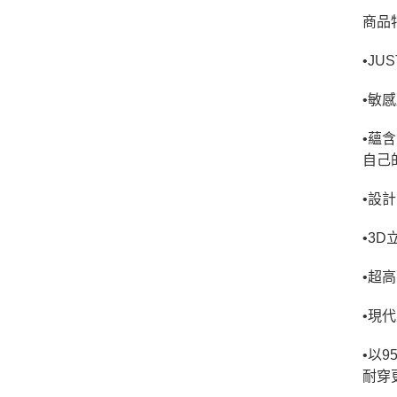
商品特
•JUS
•敏
•蘊
自己
•設
•3
•超
•現
•以
耐穿