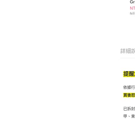
Gr
四
NT
內
NT
詳細
提醒
依據
買後
已拆封
甲、束