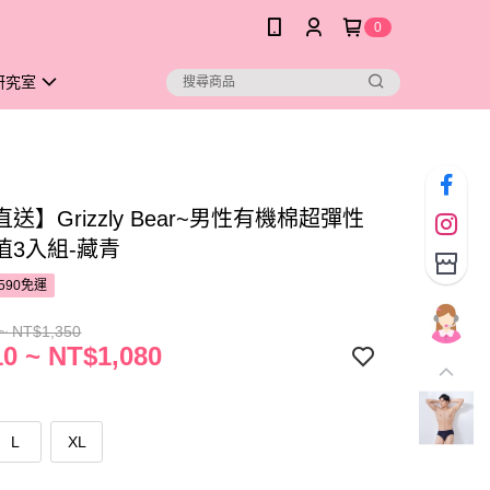
0
研究室
送】Grizzly Bear~男性有機棉超彈性
值3入組-藏青
590免運
~ NT$1,350
0 ~ NT$1,080
L
XL