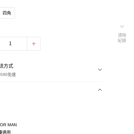
四角
清除
紀錄
送方式
590免運
次付款
FOR MAN
膚適用