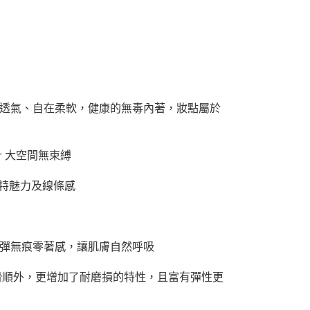
、透氣、自在柔軟，健康的無毒內著，妝點屬於
 大空間無束縛
獨特魅力及線條感
超彈無痕零著感，讓肌膚自然呼吸
為滑順外，更增加了耐磨損的特性，且富有彈性更