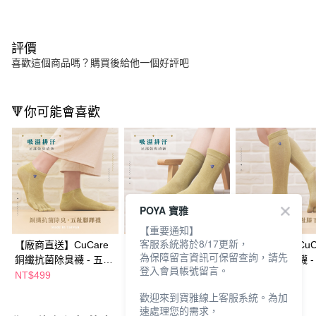
評價
喜歡這個商品嗎？購買後給他一個好評吧
🔻你可能會喜歡
POYA 寶雅
【重要通知】
客服系統將於8/17更新，
【廠商直送】CuCare
【廠商直送】CuCare
【廠商直送】CuC
為保障留言資訊可保留查詢，請先
銅纖抗菌除臭襪 - 五趾
銅纖抗菌除臭襪 - 五趾
銅纖抗菌除臭襪 -
登入會員帳號留言。
腳踝襪(中性襪) 多尺寸
襪(中性襪) 多尺寸任選
膝下襪(中性襪) 
NT$499
NT$549
NT$1,049
任選
任選
歡迎來到寶雅線上客服系統。為加
速處理您的需求，