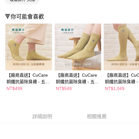
２．訂單成立數日內，您將收到繳費通知簡訊。
３．收到繳費通知簡訊後14天內，點擊此簡訊中的連結，可透過四大超商／
ATM／網路銀行／等多元方式進行付款，方視為交易完成。
🔻你可能會喜歡
※ 請注意：結帳手續完成當下不需立刻繳費，但若您需要取消訂單，請聯絡
購買商品的店家。未經商家同意取消之訂單仍視為有效，需透過AFTEE先享
後付繳納相關費用。
※ 交易是否成功請以「AFTEE先享後付 」之結帳頁面顯示為準，若有關於
是否繳費成功／繳費後需取消欲退款等相關疑問，請聯繫「AFTEE先享後付
客戶支援中心」
https://netprotections.freshdesk.com/support/home
【注意事項】
１．透過由恩沛科技股份有限公司提供之「AFTEE先享後付」服務完成之交
易，需依本服務之必要範圍內提供個人資料，並將交易相關給付款項請求債
權轉讓予恩沛科技股份有限公司。
【廠商直送】CuCare
【廠商直送】CuCare
【廠商直送】CuC
２．關於個人資料處理事宜，請瀏覽以下網址：
銅纖抗菌除臭襪 - 五趾
銅纖抗菌除臭襪 - 五趾
銅纖抗菌除臭襪 -
https://aftee.tw/terms/#terms3
腳踝襪(中性襪) 多尺寸
襪(中性襪) 多尺寸任選
膝下襪(中性襪) 
NT$499
NT$549
NT$1,049
３．未成年的使用者請事先徵得法定代理人或監護人之同意方可使用
任選
任選
「AFTEE先享後付」，若未經同意申辦者引起之損失，本公司不負相關責
任。
４．使用「AFTEE先享後付」時，將依據個別帳號之用戶狀況，依本公司即
時審查核予不同之上限額度；若仍有額度不足之情形，本公司將視審查結果
詳細說明
相關推薦
請求用戶進行身份認證。
５．嚴禁一人註冊多個帳號或使用他人資訊註冊。若發現惡意使用之情形，
恩沛科技股份有限公司將有權停止該用戶之使用額度並採取法律行動。