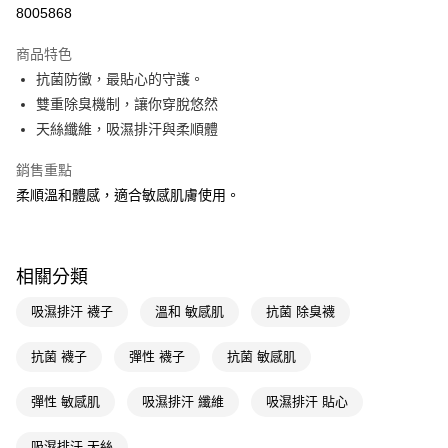
信用卡一次付款
8005868
LINE Pay
商品特色
Apple Pay
抗菌防黴，最貼心的守護。
雙重除臭機制，讓你穿脫悠然
街口支付
天絲纖維，吸濕排汗與柔順體
悠遊付
銷售重點
Google Pay
柔順溫和體感，適合敏感肌膚使用。
AFTEE先享後付
相關說明
【關於「AFTEE先享後付」】
相關分類
AFTEE先享後付是「在收到商品之後才付款」的支付方式。 讓您購物簡單
運送方式
便利好安心！
吸濕排汗 襪子
溫和 敏感肌
抗菌 除臭襪
１．簡單：不需註冊會員、不需綁卡、不需儲值。
宅配(廠商直送🚚)
２．便利：只要手機號碼，簡訊認證，即可結帳。
每筆NT$100，滿NT$590(含以上)免運費
抗菌 襪子
彈性 襪子
抗菌 敏感肌
３．安心：先確認商品／服務後，再付款。
宅配(離島廠商直送🚚)
【「AFTEE先享後付」結帳流程】
彈性 敏感肌
吸濕排汗 纖維
吸濕排汗 貼心
１．於結帳方式選擇「AFTEE先享後付」後，將跳轉至「AFTEE先享後付」
每筆NT$300
結帳頁面，進行簡訊認證並確認金額後，即可完成結帳。
吸濕排汗 天絲