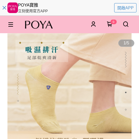
POYA寶雅
開啟APP
立刻使用官方APP
0
1
/
5