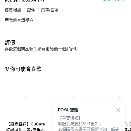
優質帽襪
配件
口罩/面罩
🚚廠商直送專區
評價
喜歡這個商品嗎？購買後給他一個好評吧
🔻你可能會喜歡
POYA 寶雅
【重要通知】
客服系統將於8/17更新，
【廠商直送】CuCare
【廠商直送】CuCare
【廠商直送】CuC
為保障留言資訊可保留查詢，請先
銅纖機能口罩-黑色-S
銅纖機能口罩 - 都會灰
銅纖混紡淺口襪-