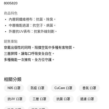
信用卡一次付款
8005820
LINE Pay
商品特色
Apple Pay
內層銅纖維裡布：抗菌、除臭。
中層機能過濾：抗空汙、病菌。
街口支付
外層抗UV表布：抗紫外線刻劃。
悠遊付
銷售重點
Google Pay
穿戴出個性的同時，阻擋空氣中多種有害物質。
三層屏障，讓每口呼吸安全自在。
AFTEE先享後付
多種機能一次擁有，全方位守護。
相關說明
【關於「AFTEE先享後付」】
AFTEE先享後付是「在收到商品之後才付款」的支付方式。 讓您購物簡單
運送方式
便利好安心！
１．簡單：不需註冊會員、不需綁卡、不需儲值。
相關分類
宅配(廠商直送🚚)
２．便利：只要手機號碼，簡訊認證，即可結帳。
每筆NT$100，滿NT$590(含以上)免運費
３．安心：先確認商品／服務後，再付款。
N95 口罩
防疫 口罩
CuCare 口罩
香氛 口罩
宅配(離島廠商直送🚚)
【「AFTEE先享後付」結帳流程】
抗UV 口罩
三層 口罩
抗菌 口罩
過濾 口罩
１．於結帳方式選擇「AFTEE先享後付」後，將跳轉至「AFTEE先享後付」
每筆NT$300
結帳頁面，進行簡訊認證並確認金額後，即可完成結帳。