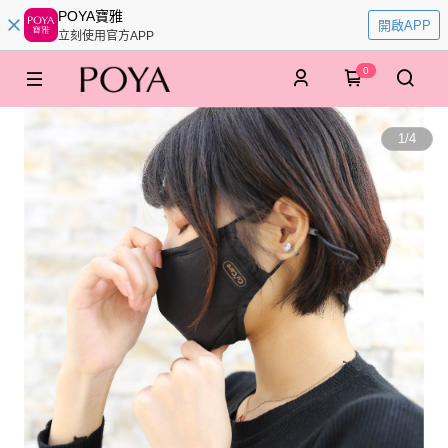
POYA寶雅
開啟APP
立刻使用官方APP
0
1
/
4