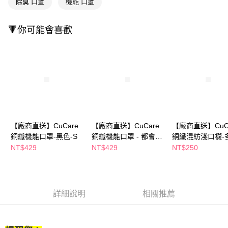
２．訂單成立數日內，您將收到繳費通知簡訊。
除臭 口罩
機能 口罩
３．收到繳費通知簡訊後14天內，點擊此簡訊中的連結，可透過四大超商／
ATM／網路銀行／等多元方式進行付款，方視為交易完成。
※ 請注意：結帳手續完成當下不需立刻繳費，但若您需要取消訂單，請聯絡
🔻你可能會喜歡
購買商品的店家。未經商家同意取消之訂單仍視為有效，需透過AFTEE先享
後付繳納相關費用。
※ 交易是否成功請以「AFTEE先享後付 」之結帳頁面顯示為準，若有關於
是否繳費成功／繳費後需取消欲退款等相關疑問，請聯繫「AFTEE先享後付
客戶支援中心」
https://netprotections.freshdesk.com/support/home
【注意事項】
１．透過由恩沛科技股份有限公司提供之「AFTEE先享後付」服務完成之交
易，需依本服務之必要範圍內提供個人資料，並將交易相關給付款項請求債
權轉讓予恩沛科技股份有限公司。
【廠商直送】CuCare
【廠商直送】CuCare
【廠商直送】CuC
２．關於個人資料處理事宜，請瀏覽以下網址：
銅纖機能口罩-黑色-S
銅纖機能口罩 - 都會灰
銅纖混紡淺口襪-
https://aftee.tw/terms/#terms3
多尺寸任選
寸任選
NT$429
NT$429
NT$250
３．未成年的使用者請事先徵得法定代理人或監護人之同意方可使用
「AFTEE先享後付」，若未經同意申辦者引起之損失，本公司不負相關責
任。
４．使用「AFTEE先享後付」時，將依據個別帳號之用戶狀況，依本公司即
時審查核予不同之上限額度；若仍有額度不足之情形，本公司將視審查結果
詳細說明
相關推薦
請求用戶進行身份認證。
５．嚴禁一人註冊多個帳號或使用他人資訊註冊。若發現惡意使用之情形，
恩沛科技股份有限公司將有權停止該用戶之使用額度並採取法律行動。