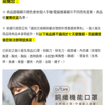
提醒您：
※ 商品圖檔顯示顏色會依個人手機/電腦螢幕顯示不同而有差異，商品
依
為準。
實際供貨
※ 依據行政院公布「通訊交易解除權合理例外情事適用準則」，個人衛生
用品除商品本身瑕疵外，則
以下商品將不適用於七天猶豫期，若經購買
後恕無法辦理退換貨：
已拆封之個人衛生用品(口罩、刮鬍刀、除毛刀、紙尿褲、內衣褲（含隱形
美胸墊、襯裙）、塑身衣（含馬
胸罩、胸扥、胸貼、透明肩帶、水餃墊/
甲、束褲、束腿、腰夾、內搭、泳裝、襪子。）