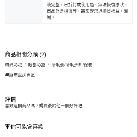
裝完整，已拆封或使用過、無法恢復原狀、
商品外盒損壞等，將影響您退換貨權益，謝
謝！
商品相關分類 (2)
時尚彩妝
眼部彩妝
睫毛膏/睫毛洗卸/保養
🚚廠商直送專區
評價
喜歡這個商品嗎？購買後給他一個好評吧
🔻你可能會喜歡