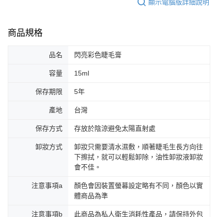
顯示電腦版詳細說明
商品規格
品名
閃亮彩色睫毛膏
容量
15ml
保存期限
5年
產地
台灣
保存方式
存放於陰涼避免太陽直射處
卸妝方式
卸妝只需要清水濕敷，順著睫毛生長方向往
下擦拭，就可以輕鬆卸除，油性卸妝液卸妝
會不佳。
注意事項a
顏色會因裝置螢幕設定略有不同，顏色以實
體商品為準
注意事項b
此商品為私人衛生消耗性產品，請保持外包