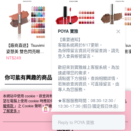
POYA 寶雅
【重要通知】
客服系統將於8/17更新，
【廠商直送】Tsuvimi
【廠商直送】Tsuvimi
【廠商直送】Tsuv
為保障留言資訊可保留查詢，請先
姿慧美 雙色閃亮眼影
姿慧美 慕斯液體唇膏
姿慧美 慕斯眼影蜜 
登入會員帳號留言。
蜜 (30色任選)
(24色任選)
色任選)
NT$249
NT$199
NT$199
歡迎來到寶雅線上客服系統。為加
速處理您的需求，
你可能有興趣的商品
全站排行
請點選下方按鈕，查詢相關詳情，
若無欲查詢資訊，可直接留言，由
專人為您服務。
本網站中使用 cookie，欲查詢有關本網站使用 cookie 方式之詳情，及若您不希
★客服服務時間：08:30-12:30 /
熱門標籤
望在電腦上使用 cookie 時應如何變更電腦的 cookie 設定，請參閱本網站「
隱私
13:30-17:30 (假日/國定假日休息)
權條款
」之 Cookie 聲明。您繼續使用本網站即表示您同意本公司得按本網站使
用條款之 Cookie 聲明使用 cookie。
了解更多 >
Reply to POYA 寶雅
我知道了