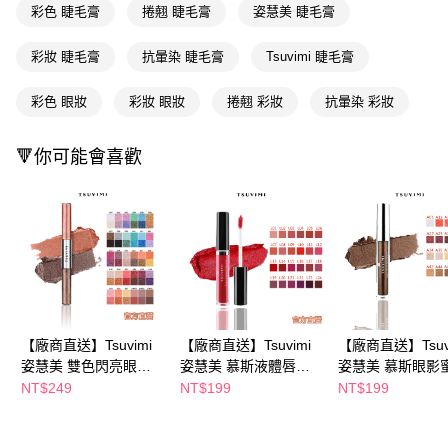
彩色 睫毛膏
捲翹 睫毛膏
姿慧美 睫毛膏
１．於結帳方式選擇「AFTEE先享後付」後，將跳轉至「AFTEE先享後付」
每筆NT$300
結帳頁面，進行簡訊認證並確認金額後，即可完成結帳。
２．訂單成立數日內，您將收到繳費通知簡訊。
彩妝 睫毛膏
抗暈染 睫毛膏
Tsuvimi 睫毛膏
３．收到繳費通知簡訊後14天內，點擊此簡訊中的連結，可透過四大超商／
ATM／網路銀行／等多元方式進行付款，方視為交易完成。
彩色 眼妝
彩妝 眼妝
捲翹 彩妝
抗暈染 彩妝
※ 請注意：結帳手續完成當下不需立刻繳費，但若您需要取消訂單，請聯絡
購買商品的店家。未經商家同意取消之訂單仍視為有效，需透過AFTEE先享
後付繳納相關費用。
🔻你可能會喜歡
※ 交易是否成功請以「AFTEE先享後付 」之結帳頁面顯示為準，若有關於
是否繳費成功／繳費後需取消欲退款等相關疑問，請聯繫「AFTEE先享後付
客戶支援中心」
https://netprotections.freshdesk.com/support/home
【注意事項】
１．透過由恩沛科技股份有限公司提供之「AFTEE先享後付」服務完成之交
易，需依本服務之必要範圍內提供個人資料，並將交易相關給付款項請求債
權轉讓予恩沛科技股份有限公司。
２．關於個人資料處理事宜，請瀏覽以下網址：
https://aftee.tw/terms/#terms3
３．未成年的使用者請事先徵得法定代理人或監護人之同意方可使用
【廠商直送】Tsuvimi
【廠商直送】Tsuvimi
【廠商直送】Tsuv
「AFTEE先享後付」，若未經同意申辦者引起之損失，本公司不負相關責
姿慧美 雙色閃亮眼影
姿慧美 慕斯液體唇膏
姿慧美 慕斯眼影蜜 
任。
蜜 (30色任選)
(24色任選)
色任選)
NT$249
NT$199
NT$199
４．使用「AFTEE先享後付」時，將依據個別帳號之用戶狀況，依本公司即
時審查核予不同之上限額度；若仍有額度不足之情形，本公司將視審查結果
請求用戶進行身份認證。
５．嚴禁一人註冊多個帳號或使用他人資訊註冊。若發現惡意使用之情形，