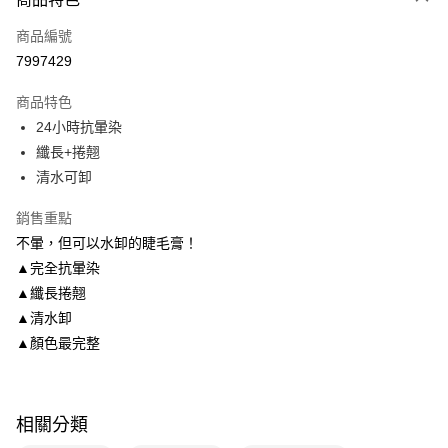
POYA支付
商品編號
信用卡一次付款
7997429
LINE Pay
商品特色
Apple Pay
24小時抗暈染
纖長+捲翹
街口支付
清水可卸
悠遊付
銷售重點
Google Pay
不暈，但可以水卸的睫毛膏！
▲完全抗暈染
AFTEE先享後付
▲纖長捲翹
相關說明
▲清水卸
【關於「AFTEE先享後付」】
AFTEE先享後付是「在收到商品之後才付款」的支付方式。 讓您購物簡單
▲顏色最完整
運送方式
便利好安心！
１．簡單：不需註冊會員、不需綁卡、不需儲值。
宅配(廠商直送🚚)
２．便利：只要手機號碼，簡訊認證，即可結帳。
每筆NT$100，滿NT$590(含以上)免運費
３．安心：先確認商品／服務後，再付款。
相關分類
宅配(離島廠商直送🚚)
【「AFTEE先享後付」結帳流程】