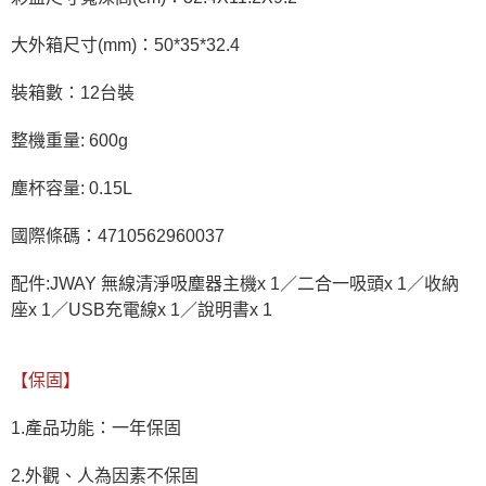
大外箱尺寸(mm)：50*35*32.4
裝箱數：12台裝
整機重量: 600g
塵杯容量: 0.15L
國際條碼：4710562960037
配件:JWAY 無線清淨吸塵器主機x 1／二合一吸頭x 1／收納
座x 1／USB充電線x 1／說明書x 1
【保固】
1.產品功能：一年保固
2.外觀、人為因素不保固