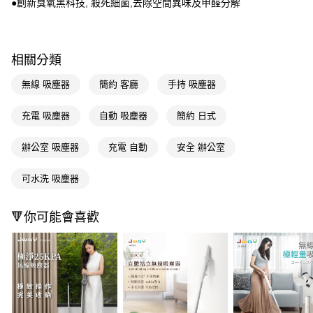
●創新臭氧黑科技, 殺死細菌,去除空間異味及甲醛分解
※ 請注意：結帳手續完成當下不需立刻繳費，但若您需要取消訂單，請聯絡
購買商品的店家。未經商家同意取消之訂單仍視為有效，需透過AFTEE先享
後付繳納相關費用。
※ 交易是否成功請以「AFTEE先享後付 」之結帳頁面顯示為準，若有關於
相關分類
是否繳費成功／繳費後需取消欲退款等相關疑問，請聯繫「AFTEE先享後付
客戶支援中心」
https://netprotections.freshdesk.com/support/home
無線 吸塵器
簡約 客廳
手持 吸塵器
【注意事項】
１．透過由恩沛科技股份有限公司提供之「AFTEE先享後付」服務完成之交
充電 吸塵器
自動 吸塵器
簡約 日式
易，需依本服務之必要範圍內提供個人資料，並將交易相關給付款項請求債
權轉讓予恩沛科技股份有限公司。
２．關於個人資料處理事宜，請瀏覽以下網址：
辦公室 吸塵器
充電 自動
安全 辦公室
https://aftee.tw/terms/#terms3
３．未成年的使用者請事先徵得法定代理人或監護人之同意方可使用
可水洗 吸塵器
「AFTEE先享後付」，若未經同意申辦者引起之損失，本公司不負相關責
任。
４．使用「AFTEE先享後付」時，將依據個別帳號之用戶狀況，依本公司即
🔻你可能會喜歡
時審查核予不同之上限額度；若仍有額度不足之情形，本公司將視審查結果
請求用戶進行身份認證。
５．嚴禁一人註冊多個帳號或使用他人資訊註冊。若發現惡意使用之情形，
恩沛科技股份有限公司將有權停止該用戶之使用額度並採取法律行動。