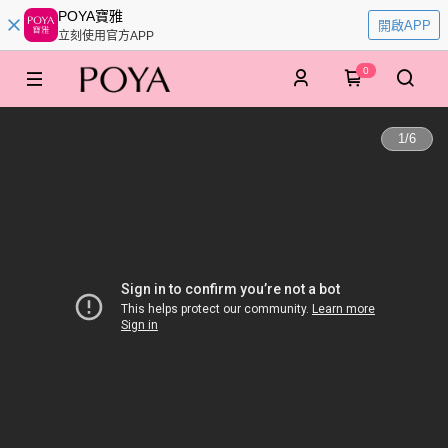
POYA寶雅
開啟APP
立刻使用官方APP
0
1
/
6