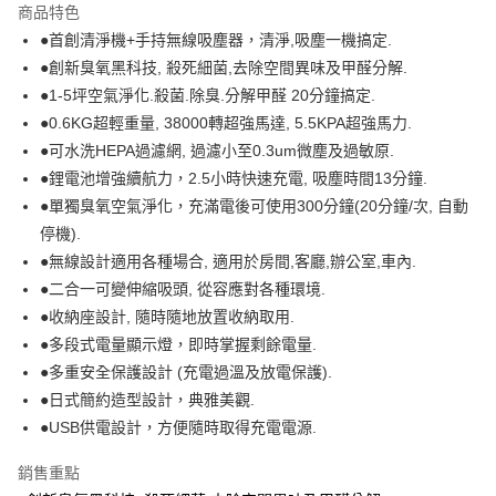
商品特色
Apple Pay
●首創清淨機+手持無線吸塵器，清淨,吸塵一機搞定.
●創新臭氧黑科技, 殺死細菌,去除空間異味及甲醛分解.
街口支付
●1-5坪空氣淨化.殺菌.除臭.分解甲醛 20分鐘搞定.
悠遊付
●0.6KG超輕重量, 38000轉超強馬達, 5.5KPA超強馬力.
●可水洗HEPA過濾網, 過濾小至0.3um微塵及過敏原.
Google Pay
●鋰電池增強續航力，2.5小時快速充電, 吸塵時間13分鐘.
AFTEE先享後付
●單獨臭氧空氣淨化，充滿電後可使用300分鐘(20分鐘/次, 自動
相關說明
停機).
【關於「AFTEE先享後付」】
●無線設計適用各種場合, 適用於房間,客廳,辦公室,車內.
AFTEE先享後付是「在收到商品之後才付款」的支付方式。 讓您購物簡單
運送方式
●二合一可變伸縮吸頭, 從容應對各種環境.
便利好安心！
１．簡單：不需註冊會員、不需綁卡、不需儲值。
宅配(廠商直送🚚)
●收納座設計, 隨時隨地放置收納取用.
２．便利：只要手機號碼，簡訊認證，即可結帳。
●多段式電量顯示燈，即時掌握剩餘電量.
每筆NT$100，滿NT$590(含以上)免運費
３．安心：先確認商品／服務後，再付款。
●多重安全保護設計 (充電過溫及放電保護).
【「AFTEE先享後付」結帳流程】
●日式簡約造型設計，典雅美觀.
１．於結帳方式選擇「AFTEE先享後付」後，將跳轉至「AFTEE先享後付」
●USB供電設計，方便隨時取得充電電源.
結帳頁面，進行簡訊認證並確認金額後，即可完成結帳。
２．訂單成立數日內，您將收到繳費通知簡訊。
３．收到繳費通知簡訊後14天內，點擊此簡訊中的連結，可透過四大超商／
銷售重點
ATM／網路銀行／等多元方式進行付款，方視為交易完成。