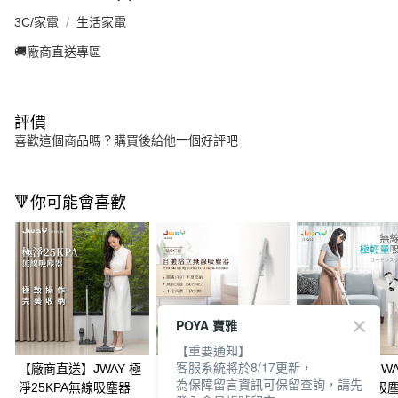
3C/家電
生活家電
🚚廠商直送專區
評價
喜歡這個商品嗎？購買後給他一個好評吧
🔻你可能會喜歡
POYA 寶雅
【重要通知】
客服系統將於8/17更新，
【廠商直送】JWAY 極
【廠商直送】JWAY自
【廠商直送】JWA
為保障留言資訊可保留查詢，請先
淨25KPA無線吸塵器
體站立無線吸塵器
線優雅極輕量吸