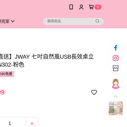
0
研究室
直送】JWAY 七吋自然風USB長效桌立
N302-粉色
590免運
99