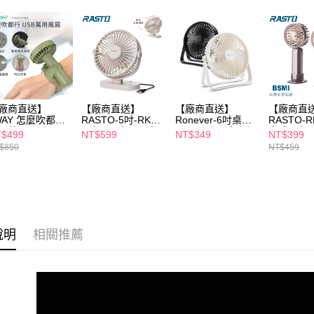
交易，需
求債權轉
２．關於
https://aft
３．未成
「AFTE
任。
４．使用「
即時審查
廠商直送】
【廠商直送】
【廠商直送】
【廠商直
結果請求
WAY 怎麼吹都行
RASTO-5吋-RK15
Ronever-6吋桌立
RASTO-
５．嚴禁
SB萬用風扇JY-
三段360度USB桌
USB風扇-兩色任選
立式三段
$499
NT$599
NT$349
NT$399
N305-綠色
面風扇
扇-兩色任
形，恩沛
$850
NT$459
動。
說明
相關推薦