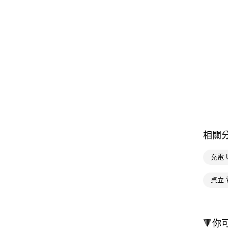
相關
充電 
桌立
🔻你