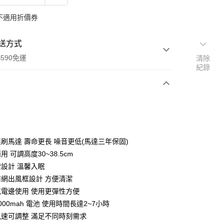
不適用折價券
送方式
590免運
清除
紀錄
次付款
無刷馬達 壽命更長 噪音更低(馬達三年保固)
用 可調高度30~38.5cm
燈設計 溫馨入眠
前網出風框設計 方便清潔
充電邊使用 使用更彈性方便
000mah 電池 使用時間長達2~7小時
y
風速可調整 滿足不同時刻需求