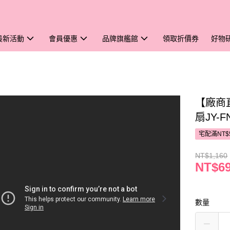
最新活動
會員優惠
品牌旗艦館
領取折價券
好物
【廠商
扇JY-F
宅配滿NT$
NT$1,160
NT$6
數量