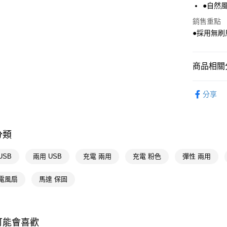
●自然
AFTEE先
相關說明
銷售重點
【關於「A
●採用無刷
AFTEE
便利好安
運送方式
１．簡單
商品相關分
２．便利
宅配(廠商直
３．安心
每筆NT$1
3C/家電
【「AFT
分享
🚚廠商直
１．於結帳
付」結帳
📢主題活動
２．訂單
數回饋
３．收到繳
分類
／ATM／
📢主題活動
※ 請注意
USB
兩用 USB
充電 兩用
充電 粉色
彈性 兩用
絡購買商品
📢主題活動
先享後付
倍回饋
※ 交易是
 電風扇
馬達 保固
是否繳費成
📢主題活動
付客戶支
【注意事
可能會喜歡
１．透過由