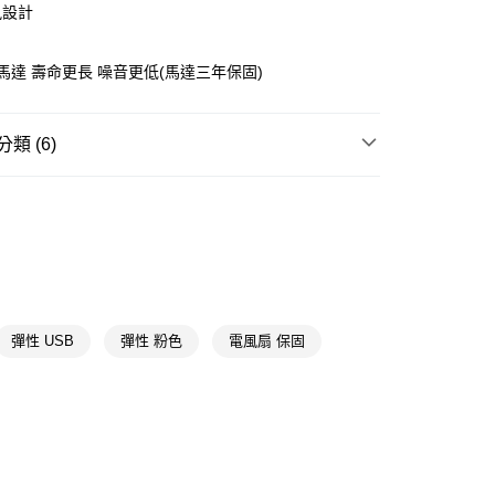
風設計
享後付
FTEE先享後付」】
馬達 壽命更長 噪音更低(馬達三年保固)
先享後付是「在收到商品之後才付款」的支付方式。 讓您購物簡單
心！
：不需註冊會員、不需綁卡、不需儲值。
類 (6)
：只要手機號碼，簡訊認證，即可結帳。
送🚚)
：先確認商品／服務後，再付款。
00，滿NT$590(含以上)免運費
季節家電
EE先享後付」結帳流程】
送專區
方式選擇「AFTEE先享後付」後，將跳轉至「AFTEE先享後
頁面，進行簡訊認證並確認金額後，即可完成結帳。
📢
💟戀夏美肌計畫 08/05-08/18
滿$899享20倍點
成立數日內，您將收到繳費通知簡訊。
費通知簡訊後14天內，點擊此簡訊中的連結，可透過四大超商
網路銀行／等多元方式進行付款，方視為交易完成。
📢
💟戀夏美肌計畫 08/05-08/18
涼感續命
：結帳手續完成當下不需立刻繳費，但若您需要取消訂單，請聯
彈性 USB
彈性 粉色
電風扇 保固
的店家。未經商家同意取消之訂單仍視為有效，需透過AFTEE
📢
👑精緻出遊指南 08/05-08/18
滿$688享點數8%
繳納相關費用。
否成功請以「AFTEE先享後付 」之結帳頁面顯示為準，若有關於
功／繳費後需取消欲退款等相關疑問，請聯繫「AFTEE先享後
📢
👑精緻出遊指南 08/05-08/18
輕裝極限中
援中心」
https://netprotections.freshdesk.com/support/home
項】
恩沛科技股份有限公司提供之「AFTEE先享後付」服務完成之