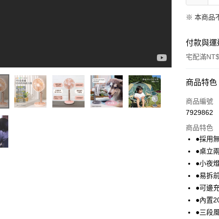
※ 本商品
付款與運
宅配滿NT$
付款方式
商品特色
POYA支付
商品編號
7929862
信用卡一
商品特色
LINE Pay
●採用
●桌立兩
Apple Pay
●小夜
街口支付
●易拆
●可邊
悠遊付
●內置2
Google Pa
●三段