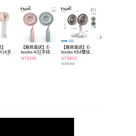
依本服務之必要範圍內提供個人資料，並將交易相關給付款項請
讓予恩沛科技股份有限公司。
個人資料處理事宜，請瀏覽以下網址：
ee.tw/terms/#terms3
年的使用者請事先徵得法定代理人或監護人之同意方可使用
E先享後付」，若未經同意申辦者引起之損失，本公司不負相關責
AFTEE先享後付」時，將依據個別帳號之用戶狀況，依本公司
核予不同之上限額度；若仍有額度不足之情形，本公司將視審查
送】
【廠商直送】E-
【廠商直送】E-
【廠商直送】
用戶進行身份認證。
RK16手持
books-K32手持掛
books K54雙炫風
KINYO原木質感
一人註冊多個帳號或使用他人資訊註冊。若發現惡意使用之情
風充電風
式彎管充電風扇-兩
自動擺頭桌面風扇
電桌扇-兩色任選
NT$399
NT$829
NT$799
選
色任選
科技股份有限公司將有權停止該用戶之使用額度並採取法律行
NT$980