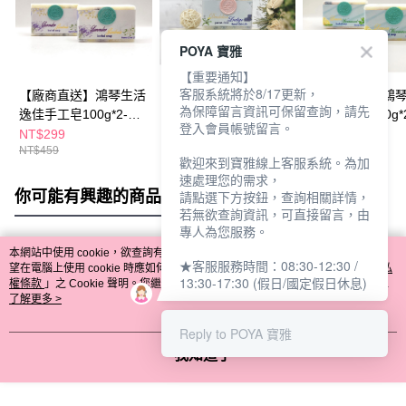
POYA 寶雅
【重要通知】
客服系統將於8/17更新，
【廠商直送】鴻琴生活
【廠商直送】鴻琴生活
【廠商直送】鴻
為保障留言資訊可保留查詢，請先
逸佳手工皂100g*2-薰
逸佳手工皂中皂
逸佳手工皂100g*
登入會員帳號留言。
衣草
100g*2蒲公英
檬艾草
NT$299
NT$459
NT$299
NT$459
NT$459
歡迎來到寶雅線上客服系統。為加
速處理您的需求，
你可能有興趣的商品
全站排行
請點選下方按鈕，查詢相關詳情，
若無欲查詢資訊，可直接留言，由
專人為您服務。
本網站中使用 cookie，欲查詢有關本網站使用 cookie 方式之詳情，及若您不希
★客服服務時間：08:30-12:30 /
熱門標籤
望在電腦上使用 cookie 時應如何變更電腦的 cookie 設定，請參閱本網站「
隱私
13:30-17:30 (假日/國定假日休息)
權條款
」之 Cookie 聲明。您繼續使用本網站即表示您同意本公司得按本網站使
用條款之 Cookie 聲明使用 cookie。
了解更多 >
Reply to POYA 寶雅
我知道了