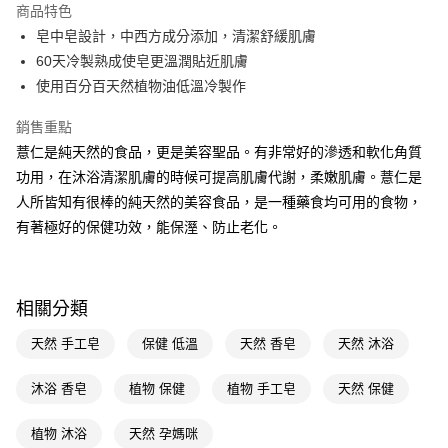
商品特色
Apple Pay
皂中皂設計，中西方成分添加，清潔舒緩肌膚
60天冷製熟成使皂更溫潤貼近肌膚
街口支付
使用百分百天然植物油低溫冷製作
悠遊付
銷售重點
Google Pay
薏仁是純天然的食品，更是美容聖品。有非常好的滲透和軟化角質
功用，在沐浴清潔肌膚的時候可提高肌膚代謝，柔嫩肌膚。薏仁是
AFTEE先享後付
人所皆知有很棒的純天然的美容食品，是一種藥食均可用的食物，
相關說明
有著極好的保健功效，能保溼、防止老化。
【關於「AFTEE先享後付」】
AFTEE先享後付是「在收到商品之後才付款」的支付方式。 讓您購物簡單
運送方式
便利好安心！
１．簡單：不需註冊會員、不需綁卡、不需儲值。
宅配(廠商直送🚚)
２．便利：只要手機號碼，簡訊認證，即可結帳。
相關分類
每筆NT$100，滿NT$590(含以上)免運費
３．安心：先確認商品／服務後，再付款。
天然 手工皂
保健 低溫
天然 香皂
天然 沐浴
宅配(離島廠商直送🚚)
【「AFTEE先享後付」結帳流程】
１．於結帳方式選擇「AFTEE先享後付」後，將跳轉至「AFTEE先享後付」
每筆NT$300
結帳頁面，進行簡訊認證並確認金額後，即可完成結帳。
沐浴 香皂
植物 保健
植物 手工皂
天然 保健
２．訂單成立數日內，您將收到繳費通知簡訊。
３．收到繳費通知簡訊後14天內，點擊此簡訊中的連結，可透過四大超商／
植物 沐浴
天然 孕媽咪
ATM／網路銀行／等多元方式進行付款，方視為交易完成。