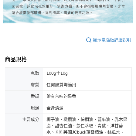
顯示電腦版詳細說明
商品規格
克數
100g士10g
膚質
任何膚質均適用
香調
帶有苦味的果香
用途
全身清潔
主要成分
椰子油、橄欖油、棕櫚油、蓖麻油、乳木果
脂、甜杏仁油、薏仁萃取、青黛、洋甘菊
水、🇬🇧英國JCbuck頂級精油、絲瓜水、