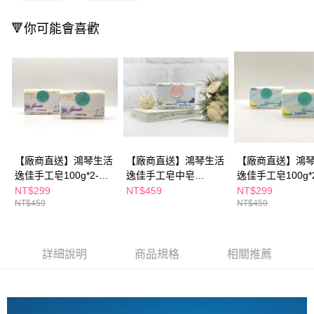
※ 請注意：結帳手續完成當下不需立刻繳費，但若您需要取消訂單，請聯絡
購買商品的店家。未經商家同意取消之訂單仍視為有效，需透過AFTEE先享
🔻你可能會喜歡
後付繳納相關費用。
※ 交易是否成功請以「AFTEE先享後付 」之結帳頁面顯示為準，若有關於
是否繳費成功／繳費後需取消欲退款等相關疑問，請聯繫「AFTEE先享後付
客戶支援中心」
https://netprotections.freshdesk.com/support/home
【注意事項】
１．透過由恩沛科技股份有限公司提供之「AFTEE先享後付」服務完成之交
易，需依本服務之必要範圍內提供個人資料，並將交易相關給付款項請求債
權轉讓予恩沛科技股份有限公司。
２．關於個人資料處理事宜，請瀏覽以下網址：
【廠商直送】鴻琴生活
【廠商直送】鴻琴生活
【廠商直送】鴻
https://aftee.tw/terms/#terms3
３．未成年的使用者請事先徵得法定代理人或監護人之同意方可使用
逸佳手工皂100g*2-薰
逸佳手工皂中皂
逸佳手工皂100g*
「AFTEE先享後付」，若未經同意申辦者引起之損失，本公司不負相關責
衣草
100g*2蒲公英
檬艾草
NT$299
NT$459
NT$299
任。
NT$459
NT$459
４．使用「AFTEE先享後付」時，將依據個別帳號之用戶狀況，依本公司即
時審查核予不同之上限額度；若仍有額度不足之情形，本公司將視審查結果
請求用戶進行身份認證。
５．嚴禁一人註冊多個帳號或使用他人資訊註冊。若發現惡意使用之情形，
詳細說明
商品規格
相關推薦
恩沛科技股份有限公司將有權停止該用戶之使用額度並採取法律行動。