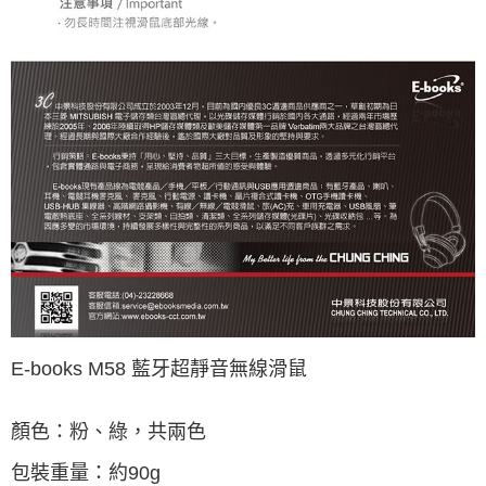
E-books M58 藍牙超靜音無線滑鼠
顏色：粉、綠，共兩色
包裝重量：約90g