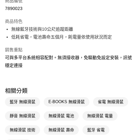
商品編號
信用卡一次付款
7890023
LINE Pay
商品特色
Apple Pay
無線藍牙技術與10公尺追蹤距離
低耗省電，電池壽命五個月，耗電量依使用狀況而定
街口支付
銷售重點
悠遊付
可與多平台系統相容配對。無須接收器，免驅動免設定安裝，訊號
Google Pay
穩定連接
AFTEE先享後付
相關說明
【關於「AFTEE先享後付」】
相關分類
AFTEE先享後付是「在收到商品之後才付款」的支付方式。 讓您購物簡單
運送方式
便利好安心！
藍牙 無線滑鼠
E-BOOKS 無線滑鼠
省電 無線滑鼠
１．簡單：不需註冊會員、不需綁卡、不需儲值。
宅配(廠商直送🚚)
２．便利：只要手機號碼，簡訊認證，即可結帳。
每筆NT$100，滿NT$590(含以上)免運費
靜音 無線滑鼠
無線滑鼠 電池
無線滑鼠 電量
３．安心：先確認商品／服務後，再付款。
宅配(離島廠商直送🚚)
【「AFTEE先享後付」結帳流程】
無線滑鼠 技術
無線滑鼠 壽命
藍牙 省電
１．於結帳方式選擇「AFTEE先享後付」後，將跳轉至「AFTEE先享後付」
每筆NT$300
結帳頁面，進行簡訊認證並確認金額後，即可完成結帳。