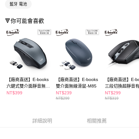
藍牙 電池
２．訂單成立數日內，您將收到繳費通知簡訊。
３．收到繳費通知簡訊後14天內，點擊此簡訊中的連結，可透過四大超商／
ATM／網路銀行／等多元方式進行付款，方視為交易完成。
🔻你可能會喜歡
※ 請注意：結帳手續完成當下不需立刻繳費，但若您需要取消訂單，請聯絡
購買商品的店家。未經商家同意取消之訂單仍視為有效，需透過AFTEE先享
後付繳納相關費用。
※ 交易是否成功請以「AFTEE先享後付 」之結帳頁面顯示為準，若有關於
是否繳費成功／繳費後需取消欲退款等相關疑問，請聯繫「AFTEE先享後付
客戶支援中心」
https://netprotections.freshdesk.com/support/home
【注意事項】
１．透過由恩沛科技股份有限公司提供之「AFTEE先享後付」服務完成之交
易，需依本服務之必要範圍內提供個人資料，並將交易相關給付款項請求債
權轉讓予恩沛科技股份有限公司。
【廠商直送】E-books
【廠商直送】E-books
【廠商直送】E-bo
２．關於個人資料處理事宜，請瀏覽以下網址：
六鍵式雙介面靜音無線
雙介面無線滑鼠-M85
三段切換超靜音
https://aftee.tw/terms/#terms3
滑鼠-M72
鼠-M67
NT$399
NT$239
NT$299
３．未成年的使用者請事先徵得法定代理人或監護人之同意方可使用
NT$299
NT$319
「AFTEE先享後付」，若未經同意申辦者引起之損失，本公司不負相關責
任。
４．使用「AFTEE先享後付」時，將依據個別帳號之用戶狀況，依本公司即
時審查核予不同之上限額度；若仍有額度不足之情形，本公司將視審查結果
詳細說明
相關推薦
請求用戶進行身份認證。
５．嚴禁一人註冊多個帳號或使用他人資訊註冊。若發現惡意使用之情形，
恩沛科技股份有限公司將有權停止該用戶之使用額度並採取法律行動。