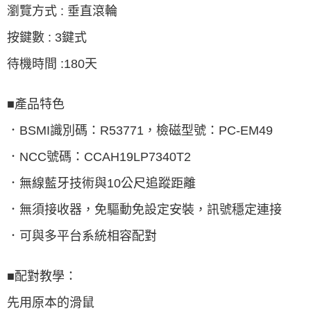
瀏覽方式 : 垂直滾輪
按鍵數 : 3鍵式
待機時間 :180天
■產品特色
．BSMI識別碼：R53771，檢磁型號：PC-EM49
．NCC號碼：CCAH19LP7340T2
．無線藍牙技術與10公尺追蹤距離
．無須接收器，免驅動免設定安裝，訊號穩定連接
．可與多平台系統相容配對
■配對教學：
先用原本的滑鼠