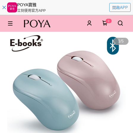
POYA寶雅
開啟APP
立刻使用官方APP
0
1
/
5