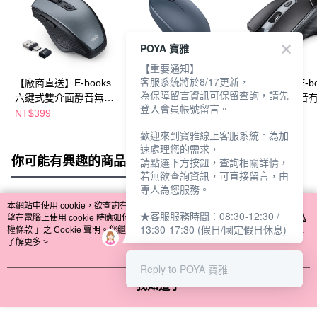
POYA 寶雅
【重要通知】
客服系統將於8/17更新，
【廠商直送】E-books
【廠商直送】E-books
【廠商直送】E-bo
為保障留言資訊可保留查詢，請先
六鍵式雙介面靜音無線
雙介面無線滑鼠-M85
三段切換超靜音
登入會員帳號留言。
滑鼠-M72
鼠-M67
NT$399
NT$239
NT$299
NT$299
NT$319
歡迎來到寶雅線上客服系統。為加
速處理您的需求，
你可能有興趣的商品
全站排行
請點選下方按鈕，查詢相關詳情，
若無欲查詢資訊，可直接留言，由
專人為您服務。
本網站中使用 cookie，欲查詢有關本網站使用 cookie 方式之詳情，及若您不希
★客服服務時間：08:30-12:30 /
熱門標籤
望在電腦上使用 cookie 時應如何變更電腦的 cookie 設定，請參閱本網站「
隱私
13:30-17:30 (假日/國定假日休息)
權條款
」之 Cookie 聲明。您繼續使用本網站即表示您同意本公司得按本網站使
用條款之 Cookie 聲明使用 cookie。
了解更多 >
Reply to POYA 寶雅
我知道了