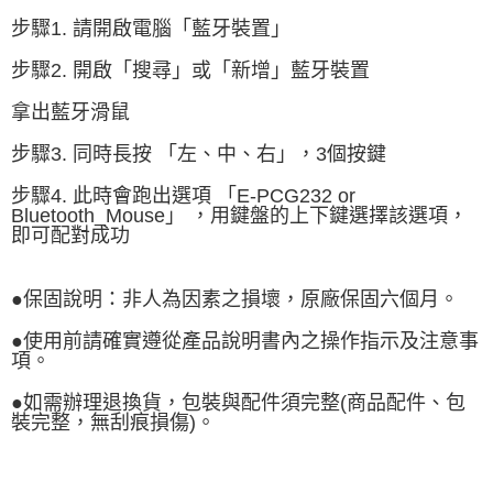
步驟1. 請開啟電腦「藍牙裝置」
步驟2. 開啟「搜尋」或「新增」藍牙裝置
拿出藍牙滑鼠
步驟3. 同時長按 「左、中、右」，3個按鍵
步驟4. 此時會跑出選項 「E-PCG232 or
Bluetooth_Mouse」 ，用鍵盤的上下鍵選擇該選項，
即可配對成功
●保固說明：非人為因素之損壞，原廠保固六個月。
●使用前請確實遵從產品說明書內之操作指示及注意事
項。
●如需辦理退換貨，包裝與配件須完整(商品配件、包
裝完整，無刮痕損傷)。