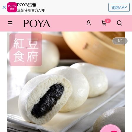
POYA寶雅
開啟APP
立刻使用官方APP
0
1
/
2