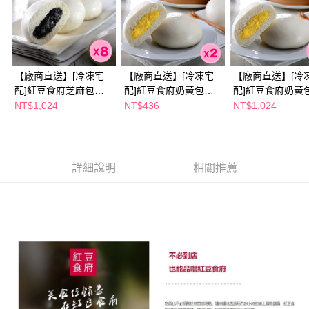
ATM／網路銀行／等多元方式進行付款，方視為交易完成。
※ 請注意：結帳手續完成當下不需立刻繳費，但若您需要取消訂單，請聯絡
購買商品的店家。未經商家同意取消之訂單仍視為有效，需透過AFTEE先享
後付繳納相關費用。
※ 交易是否成功請以「AFTEE先享後付 」之結帳頁面顯示為準，若有關於
是否繳費成功／繳費後需取消欲退款等相關疑問，請聯繫「AFTEE先享後付
【廠商直送】[冷凍宅
【廠商直送】[冷凍宅
【廠商直送】[冷
客戶支援中心」
https://netprotections.freshdesk.com/support/home
配]紅豆食府芝麻包
配]紅豆食府奶黃包
配]紅豆食府奶黃
360g/包， 共8包
300g/包， 共2包
300g/包， 共8包
NT$1,024
NT$436
NT$1,024
【注意事項】
１．透過由恩沛科技股份有限公司提供之「AFTEE先享後付」服務完成之交
易，需依本服務之必要範圍內提供個人資料，並將交易相關給付款項請求債
權轉讓予恩沛科技股份有限公司。
２．關於個人資料處理事宜，請瀏覽以下網址：
詳細說明
相關推薦
https://aftee.tw/terms/#terms3
３．未成年的使用者請事先徵得法定代理人或監護人之同意方可使用
「AFTEE先享後付」，若未經同意申辦者引起之損失，本公司不負相關責
任。
４．使用「AFTEE先享後付」時，將依據個別帳號之用戶狀況，依本公司即
時審查核予不同之上限額度；若仍有額度不足之情形，本公司將視審查結果
請求用戶進行身份認證。
５．嚴禁一人註冊多個帳號或使用他人資訊註冊。若發現惡意使用之情形，
恩沛科技股份有限公司將有權停止該用戶之使用額度並採取法律行動。