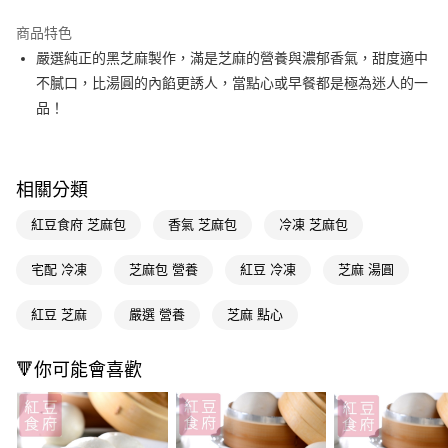
LINE Pay
商品特色
Apple Pay
嚴選純正的黑芝麻製作，滿是芝麻的營養與濃郁香氣，甜度適中
不膩口，比湯圓的內餡更誘人，當點心或早餐都是極為迷人的一
街口支付
品！
悠遊付
Google Pay
相關分類
AFTEE先享後付
紅豆食府 芝麻包
香氣 芝麻包
冷凍 芝麻包
相關說明
【關於「AFTEE先享後付」】
AFTEE先享後付是「在收到商品之後才付款」的支付方式。 讓您購物簡單
宅配 冷凍
芝麻包 營養
紅豆 冷凍
芝麻 湯圓
運送方式
便利好安心！
１．簡單：不需註冊會員、不需綁卡、不需儲值。
宅配(本島免運)
紅豆 芝麻
嚴選 營養
芝麻 點心
２．便利：只要手機號碼，簡訊認證，即可結帳。
免運費
３．安心：先確認商品／服務後，再付款。
🔻你可能會喜歡
【「AFTEE先享後付」結帳流程】
１．於結帳方式選擇「AFTEE先享後付」後，將跳轉至「AFTEE先享後付」
結帳頁面，進行簡訊認證並確認金額後，即可完成結帳。
２．訂單成立數日內，您將收到繳費通知簡訊。
３．收到繳費通知簡訊後14天內，點擊此簡訊中的連結，可透過四大超商／