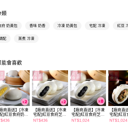
AFTEE先
相關說明
【關於「A
分類
AFTEE
便利好安
運送方式
食府 奶黃包
香味 奶香
冷凍 奶黃包
宅配 冷凍
紅豆 
１．簡單
２．便利
宅配(本島
３．安心
調配
蒸煮 冷凍
免運費
【「AFT
１．於結帳
付」結帳
可能會喜歡
２．訂單
３．收到繳
／ATM／
※ 請注意
絡購買商品
先享後付
※ 交易是
是否繳費成
付客戶支
廠商直送】[冷凍
【廠商直送】[冷凍
【廠商直送】[冷凍
【廠商直送
配]紅豆食府奶黃
宅配]紅豆食府芝麻
宅配]紅豆食府芝麻
宅配]紅豆
【注意事
300g/包， 共2
包360g/包， 共2
包360g/包， 共8
包420g/
$436
NT$436
NT$1,024
NT$1,024
１．透過由
包
包
包
交易，需