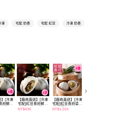
享後付
FTEE先享後付」】
先享後付是「在收到商品之後才付款」的支付方式。 讓您購物簡單
心！
冷凍
宅配 奶香
宅配 紅豆
冷凍 奶香
：不需註冊會員、不需綁卡、不需儲值。
：只要手機號碼，簡訊認證，即可結帳。
免運)
：先確認商品／服務後，再付款。
EE先享後付」結帳流程】
方式選擇「AFTEE先享後付」後，將跳轉至「AFTEE先享後
頁面，進行簡訊認證並確認金額後，即可完成結帳。
成立數日內，您將收到繳費通知簡訊。
費通知簡訊後14天內，點擊此簡訊中的連結，可透過四大超商
網路銀行／等多元方式進行付款，方視為交易完成。
：結帳手續完成當下不需立刻繳費，但若您需要取消訂單，請聯
的店家。未經商家同意取消之訂單仍視為有效，需透過AFTEE
繳納相關費用。
否成功請以「AFTEE先享後付 」之結帳頁面顯示為準，若有關於
功／繳費後需取消欲退款等相關疑問，請聯繫「AFTEE先享後
援中心」
https://netprotections.freshdesk.com/support/home
】[冷凍
【廠商直送】[冷凍
【廠商直送】[冷凍
【廠商直送】[冷
食府鮮肉
宅配]紅豆食府鮮肉
宅配]紅豆食府菜肉
宅配]紅豆食府菜
項】
包， 共8
包420g/包， 共2
包(高麗菜冬
包(高麗菜冬
NT$436
NT$1,024
NT$436
恩沛科技股份有限公司提供之「AFTEE先享後付」服務完成之
包
粉)390g/包， 共8
粉)390g/包， 共2
依本服務之必要範圍內提供個人資料，並將交易相關給付款項請