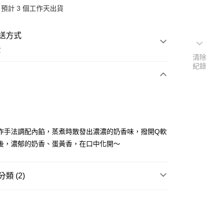
預計 3 個工作天出貨
送方式
費
清除
紀錄
次付款
作手法調配內餡，蒸煮時散發出濃濃的奶香味，撥開Q軟
後，濃郁的奶香、蛋黃香，在口中化開～
類 (2)
冷凍/冷藏調理食品
y
送專區