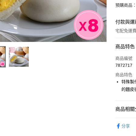
預購商品：
付款與運
宅配免運
付款方式
商品特色
POYA支付
商品編號
7872717
信用卡一
商品特色
LINE Pay
特殊製
的麵皮
Apple Pay
街口支付
商品相關分
悠遊付
食品飲料
Google Pa
分享
🚚廠商直