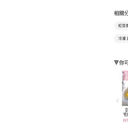
相關
紅豆
冷凍 
🔻你
【
宅
包
NT
包