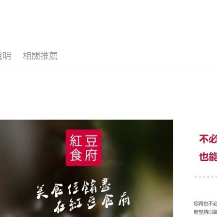
求債權轉
２．關於
https://aft
３．未成
「AFTE
任。
說明
相關推薦
４．使用「
即時審查
結果請求
５．嚴禁
形，恩沛
動。