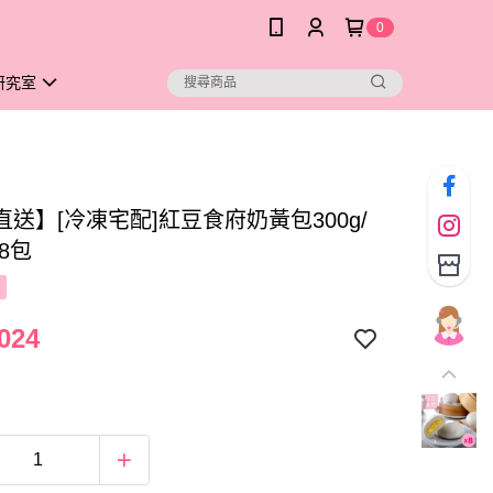
0
研究室
送】[冷凍宅配]紅豆食府奶黃包300g/
8包
024