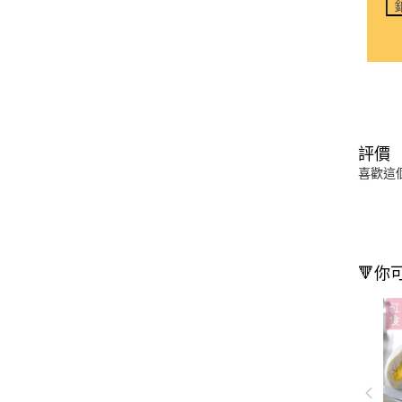
評價
喜歡這
🔻你