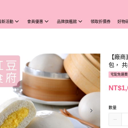
最新活動
會員優惠
品牌旗艦館
領取折價券
好物
【廠商直
包， 共
宅配免運費
NT$1,
數量