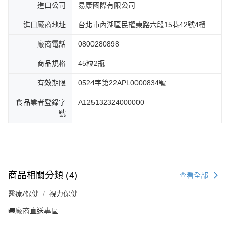
進口公司
易康國際有限公司
進口廠商地址
台北市內湖區民權東路六段15巷42號4樓
廠商電話
0800280898
商品規格
45粒2瓶
有效期限
0524字第22APL0000834號
食品業者登錄字
A125132324000000
號
商品相關分類 (4)
查看全部
醫療/保健
視力保健
🚚廠商直送專區