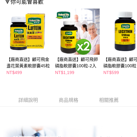
🔻你可能會喜歡
購買商品的店家。未經商家同意取消之訂單仍視為有效，需透過AFTEE先享
後付繳納相關費用。
※ 交易是否成功請以「AFTEE先享後付 」之結帳頁面顯示為準，若有關於
是否繳費成功／繳費後需取消欲退款等相關疑問，請聯繫「AFTEE先享後付
客戶支援中心」
https://netprotections.freshdesk.com/support/home
【注意事項】
１．透過由恩沛科技股份有限公司提供之「AFTEE先享後付」服務完成之交
易，需依本服務之必要範圍內提供個人資料，並將交易相關給付款項請求債
權轉讓予恩沛科技股份有限公司。
【廠商直送】顧可飛金
【廠商直送】顧可飛卵
【廠商直送】顧
２．關於個人資料處理事宜，請瀏覽以下網址：
盞花葉黃素軟膠囊45粒
磷脂軟膠囊100粒-2入
磷脂軟膠囊100粒
https://aftee.tw/terms/#terms3
３．未成年的使用者請事先徵得法定代理人或監護人之同意方可使用
NT$499
NT$1,199
NT$599
「AFTEE先享後付」，若未經同意申辦者引起之損失，本公司不負相關責
任。
４．使用「AFTEE先享後付」時，將依據個別帳號之用戶狀況，依本公司即
時審查核予不同之上限額度；若仍有額度不足之情形，本公司將視審查結果
請求用戶進行身份認證。
詳細說明
商品規格
相關推薦
５．嚴禁一人註冊多個帳號或使用他人資訊註冊。若發現惡意使用之情形，
恩沛科技股份有限公司將有權停止該用戶之使用額度並採取法律行動。