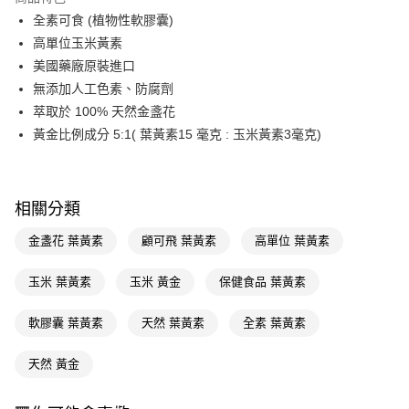
Apple Pay
全素可食 (植物性軟膠囊)
高單位玉米黃素
街口支付
美國藥廠原裝進口
悠遊付
無添加人工色素、防腐劑
萃取於 100% 天然金盞花
Google Pay
黃金比例成分 5:1( 葉黃素15 毫克 : 玉米黃素3毫克)
AFTEE先享後付
相關說明
【關於「AFTEE先享後付」】
相關分類
AFTEE先享後付是「在收到商品之後才付款」的支付方式。 讓您購物簡單
運送方式
便利好安心！
金盞花 葉黃素
顧可飛 葉黃素
高單位 葉黃素
１．簡單：不需註冊會員、不需綁卡、不需儲值。
宅配(廠商直送🚚)
２．便利：只要手機號碼，簡訊認證，即可結帳。
每筆NT$100，滿NT$590(含以上)免運費
３．安心：先確認商品／服務後，再付款。
玉米 葉黃素
玉米 黃金
保健食品 葉黃素
宅配(離島廠商直送🚚)
【「AFTEE先享後付」結帳流程】
軟膠囊 葉黃素
天然 葉黃素
全素 葉黃素
１．於結帳方式選擇「AFTEE先享後付」後，將跳轉至「AFTEE先享後付」
每筆NT$300
結帳頁面，進行簡訊認證並確認金額後，即可完成結帳。
２．訂單成立數日內，您將收到繳費通知簡訊。
天然 黃金
３．收到繳費通知簡訊後14天內，點擊此簡訊中的連結，可透過四大超商／
ATM／網路銀行／等多元方式進行付款，方視為交易完成。
※ 請注意：結帳手續完成當下不需立刻繳費，但若您需要取消訂單，請聯絡