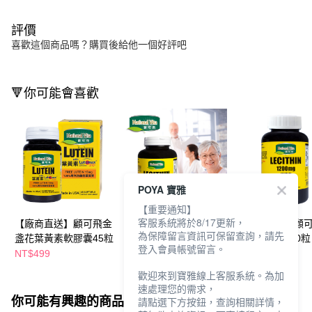
評價
喜歡這個商品嗎？購買後給他一個好評吧
🔻你可能會喜歡
POYA 寶雅
【重要通知】
客服系統將於8/17更新，
【廠商直送】顧可飛金
【廠商直送】顧可飛卵
【廠商直送】顧
為保障留言資訊可保留查詢，請先
盞花葉黃素軟膠囊45粒
磷脂軟膠囊100粒-2入
磷脂軟膠囊100粒
登入會員帳號留言。
NT$499
NT$1,199
NT$599
歡迎來到寶雅線上客服系統。為加
速處理您的需求，
你可能有興趣的商品
全站排行
請點選下方按鈕，查詢相關詳情，