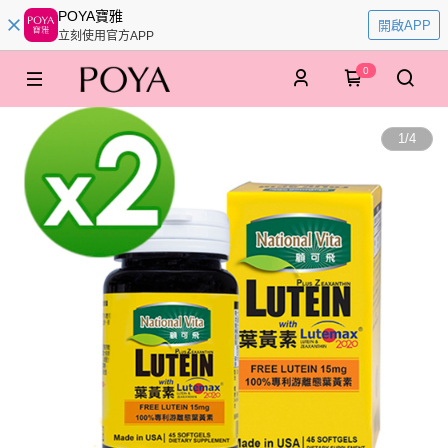
POYA寶雅
開啟APP
立刻使用官方APP
0
1
/
4