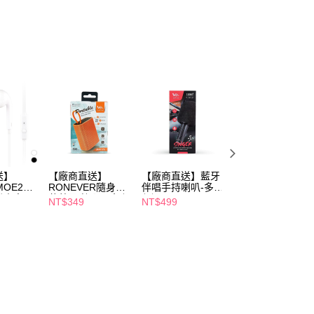
項】
恩沛科技股份有限公司提供之「AFTEE先享後付」服務完成之
依本服務之必要範圍內提供個人資料，並將交易相關給付款項請
讓予恩沛科技股份有限公司。
個人資料處理事宜，請瀏覽以下網址：
ee.tw/terms/#terms3
年的使用者請事先徵得法定代理人或監護人之同意方可使用
E先享後付」，若未經同意申辦者引起之損失，本公司不負相關責
AFTEE先享後付」時，將依據個別帳號之用戶狀況，依本公司
核予不同之上限額度；若仍有額度不足之情形，本公司將視審查
用戶進行身份認證。
一人註冊多個帳號或使用他人資訊註冊。若發現惡意使用之情
科技股份有限公司將有權停止該用戶之使用額度並採取法律行
送】
【廠商直送】
【廠商直送】藍牙
【廠商直送】鏡面
 MOE267
RONEVER隨身布
伴唱手持喇叭-多款
智能藍牙耳機-兩
機麥克風-
藝藍牙喇叭-兩色任
任選
任選
NT$349
NT$499
NT$649
選
NT$685