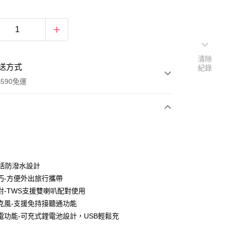
清除
送方式
紀錄
590免運
次付款
生活防潑水設計
巧-方便外出旅行攜帶
對-TWS支援雙喇叭配對使用
克風-支援免持接聽通功能
充電功能-可充式鋰電池設計，USB輕鬆充