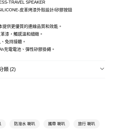
ESS-TRAVEL SPEAKER
y
/SILICONE-皮革烤漆外殼設計/矽膠按鈕
享後付
版本提供更優質的連線品質和效能。
FTEE先享後付」】
皮革漆，觸感溫和細緻。
先享後付是「在收到商品之後才付款」的支付方式。 讓您購物簡單
風、免持接聽。
心！
：不需註冊會員、不需綁卡、不需儲值。
mAh充電電池、彈性矽膠掛繩。
：只要手機號碼，簡訊認證，即可結帳。
送🚚)
：先確認商品／服務後，再付款。
00，滿NT$590(含以上)免運費
類 (2)
EE先享後付」結帳流程】
方式選擇「AFTEE先享後付」後，將跳轉至「AFTEE先享後
電腦/相機/影音周邊
喇叭/藍芽喇叭
頁面，進行簡訊認證並確認金額後，即可完成結帳。
成立數日內，您將收到繳費通知簡訊。
送專區
費通知簡訊後14天內，點擊此簡訊中的連結，可透過四大超商
網路銀行／等多元方式進行付款，方視為交易完成。
：結帳手續完成當下不需立刻繳費，但若您需要取消訂單，請聯
的店家。未經商家同意取消之訂單仍視為有效，需透過AFTEE
繳納相關費用。
否成功請以「AFTEE先享後付 」之結帳頁面顯示為準，若有關於
叭
防潑水 喇叭
攜帶 喇叭
旅行 喇叭
功／繳費後需取消欲退款等相關疑問，請聯繫「AFTEE先享後
援中心」
https://netprotections.freshdesk.com/support/home