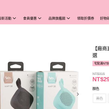
最新活動
會員優惠
品牌旗艦館
領取折價券
好物
【廠商直
選
宅配滿NT$
NT$315
NT$2
顏色
黑色