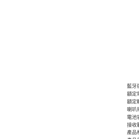
藍牙版
額定電
額定輸
喇叭規
電池容
接收
產品