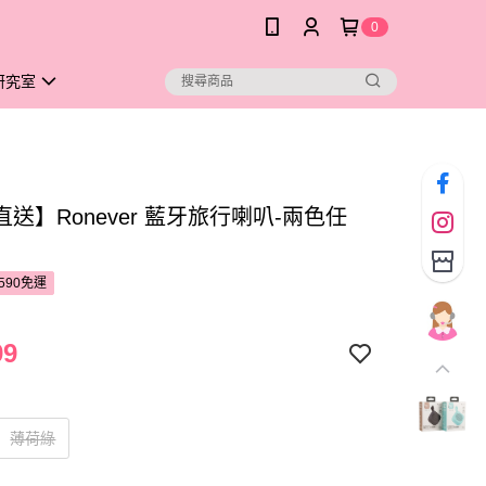
0
研究室
送】Ronever 藍牙旅行喇叭-兩色任
590免運
99
薄荷綠