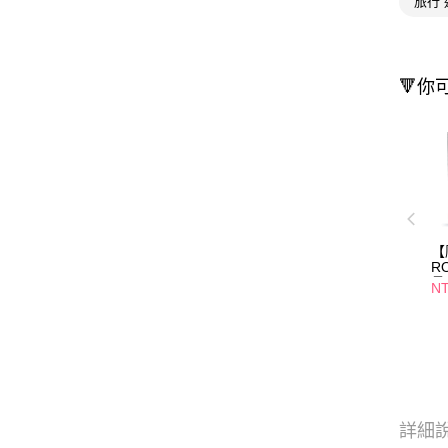
旅行 
🔻你
【
R
疊
NT
選
詳細