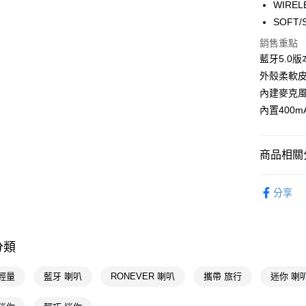
WIREL
Google Pa
SOFT
AFTEE先
銷售重點
相關說明
藍牙5.0
【關於「A
外殼柔軟
AFTEE
內建麥克
便利好安
運送方式
１．簡單
內置400
２．便利
宅配(廠商直
３．安心
每筆NT$1
商品相關分
【「AFT
１．於結帳
3C/家電
付」結帳
分享
２．訂單
🚚廠商直
３．收到繳
／ATM／
※ 請注意
絡購買商品
分類
先享後付
※ 交易是
輕量
藍牙 喇叭
RONEVER 喇叭
攜帶 旅行
迷你 喇
是否繳費成
付客戶支