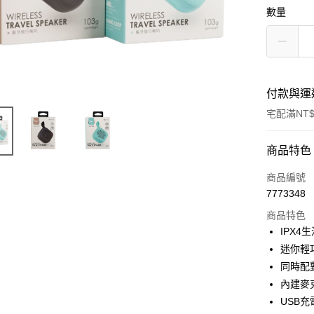
數量
付款與運
宅配滿NT$
付款方式
商品特色
POYA支付
商品編號
7773348
信用卡一
商品特色
LINE Pay
IPX4
迷你輕
Apple Pay
同時配
街口支付
內建麥
USB
悠遊付