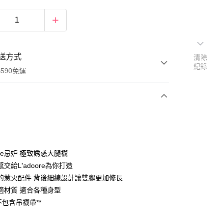
送方式
清除
紀錄
590免運
次付款
oore忌妒 極致誘惑大腿襪
交給L'adoore為你打造
的惹火配件 背後細線設計讓雙腿更加修長
適材質 適合各種身型
不包含吊襪帶**