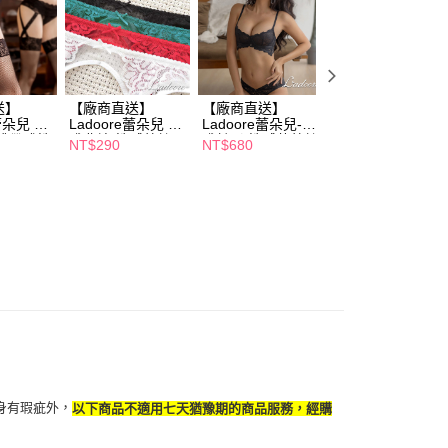
恩沛科技股份有限公司提供之「AFTEE先享後付」服務完成之
依本服務之必要範圍內提供個人資料，並將交易相關給付款項請
讓予恩沛科技股份有限公司。
個人資料處理事宜，請瀏覽以下網址：
ee.tw/terms/#terms3
年的使用者請事先徵得法定代理人或監護人之同意方可使用
送】
【廠商直送】
【廠商直送】
【廠商直送】
e蕾朵兒 魅
Ladoore蕾朵兒 誘
Ladoore蕾朵兒-誘
Ladoore蕾朵兒 
E先享後付」，若未經同意申辦者引起之損失，本公司不負相關責
襪帶式性
惑夢境 性感蕾絲吊
惑魅影 性感薄蕾絲
秘地帶 性感蕾絲
NT$290
NT$680
NT$290
 黑
襪帶-多色多尺寸任
成套內衣
字褲-多款任選
AFTEE先享後付」時，將依據個別帳號之用戶狀況，依本公司
選
核予不同之上限額度；若仍有額度不足之情形，本公司將視審查
用戶進行身份認證。
一人註冊多個帳號或使用他人資訊註冊。若發現惡意使用之情
科技股份有限公司將有權停止該用戶之使用額度並採取法律行
身有瑕疵外，
以下商品不適用七天猶豫期的商品服務，經購