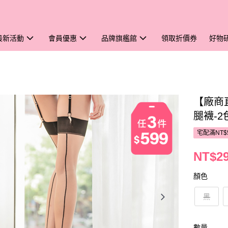
最新活動
會員優惠
品牌旗艦館
領取折價券
好物
【廠商直
腿襪-2
宅配滿NT$
NT$2
顏色
黑
數量