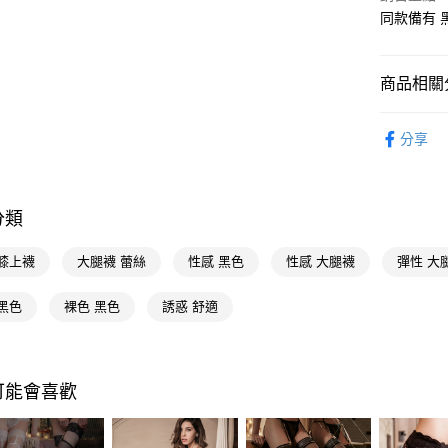
Google Pa
同款備有 黑
AFTEE先
相關說明
商品相關分
【關於「A
AFTEE
優質帽襪
便利好安
運送方式
分享
１．簡單
優質帽襪
２．便利
宅配(廠商直
３．安心
🚚廠商直
每筆NT$1
【「AFT
分類
１．於結帳
付」結帳
 膝上襪
大腿襪 蕾絲
性感 黑色
性感 大腿襪
彈性 大
２．訂單
３．收到繳
／ATM／
黑色
裸色 黑色
誘惑 舒適
※ 請注意
絡購買商品
先享後付
※ 交易是
可能會喜歡
是否繳費成
付客戶支
【注意事