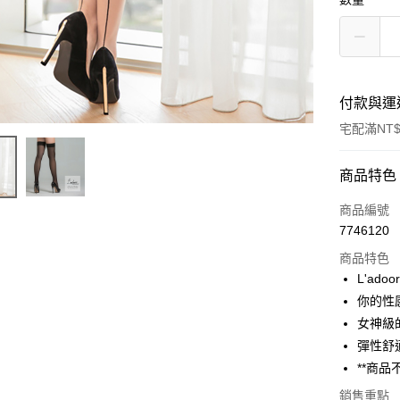
付款與運
宅配滿NT$
付款方式
商品特色
POYA支付
商品編號
7746120
信用卡一
商品特色
LINE Pay
L'ad
你的性感
Apple Pay
女神級
街口支付
彈性舒
**商品
悠遊付
銷售重點