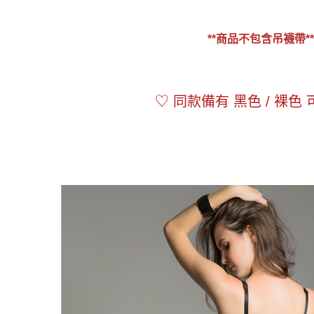
**商品不包含吊襪帶**
♡ 同款備有 黑色 / 裸色 