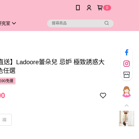
0
研究室
送】Ladoore蕾朵兒 忌妒 極致誘惑大
色任選
590免運
90
裸