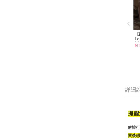
【
L
妒
NT
腿
詳細
提醒
依據
買後