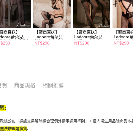
１．透過由
交易，需
求債權轉
２．關於
https://aft
３．未成
廠商直送】
【廠商直送】
【廠商直送】
【廠商直
adoore蕾朵兒-忌
Ladoore蕾朵兒 蕾
Ladoore蕾朵兒 環
Ladoor
「AFTE
慾望-極致誘惑大
絲煙圈 蕾絲大腿
遊世界 蕾絲大腿
惑情挑 吊
任。
$290
NT$290
NT$290
NT$290
襪-多款任選
襪-2色任選
襪-2色任選
感大腿網襪
４．使用「
即時審查
結果請求
５．嚴禁
形，恩沛
動。
說明
商品規格
相關推薦
您:
行政院公布「通訊交易解除權合理例外情事適用準則」，個人衛生用品除商品本
:
恕無法辦理退換貨