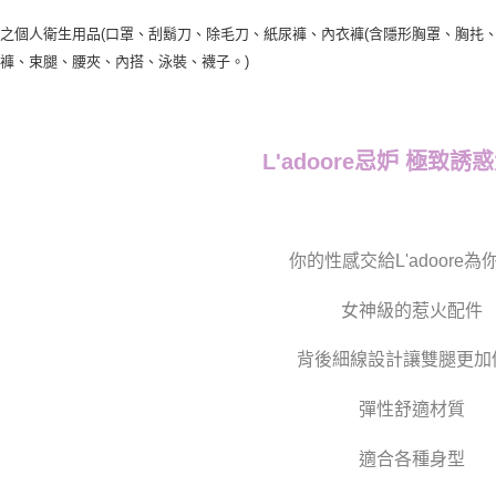
之個人衛生用品(口罩、刮鬍刀、除毛刀、紙尿褲、內衣褲(含隱形胸罩、胸扥、
褲、束腿、腰夾、內搭、泳裝、襪子。)
L'adoore忌妒 極致誘
你的性感交給L'adoore為
女神級的惹火配件
背後細線設計讓雙腿更加
彈性舒適材質
適合各種身型