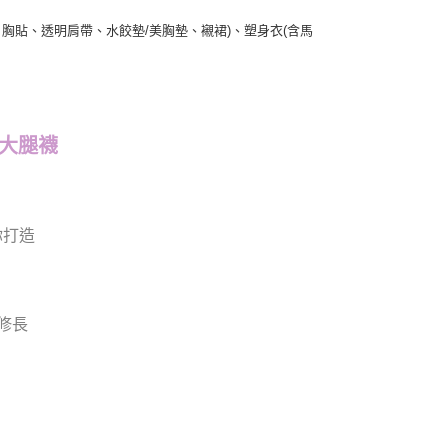
胸貼、透明肩帶、水餃墊/美胸墊、襯裙)、塑身衣(含馬
惑大腿襪
你打造
修長