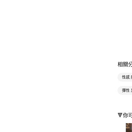
相關
性感
彈性 
🔻你