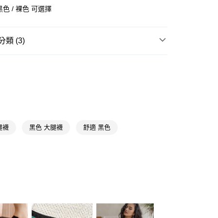
y
色 / 裸色 可選擇
享後付
類 (3)
FTEE先享後付」】
先享後付是「在收到商品之後才付款」的支付方式。 讓您購物簡單
成人襪
絲襪/褲襪/大腿襪
心！
：不需註冊會員、不需綁卡、不需儲值。
★帽襪品牌精選
蕾朵兒 L'adoore
：只要手機號碼，簡訊認證，即可結帳。
送🚚)
：先確認商品／服務後，再付款。
送專區
00，滿NT$590(含以上)免運費
EE先享後付」結帳流程】
方式選擇「AFTEE先享後付」後，將跳轉至「AFTEE先享後
頁面，進行簡訊認證並確認金額後，即可完成結帳。
腿襪
黑色 大腿襪
舒適 黑色
成立數日內，您將收到繳費通知簡訊。
費通知簡訊後14天內，點擊此簡訊中的連結，可透過四大超商
網路銀行／等多元方式進行付款，方視為交易完成。
：結帳手續完成當下不需立刻繳費，但若您需要取消訂單，請聯
的店家。未經商家同意取消之訂單仍視為有效，需透過AFTEE
繳納相關費用。
否成功請以「AFTEE先享後付 」之結帳頁面顯示為準，若有關於
功／繳費後需取消欲退款等相關疑問，請聯繫「AFTEE先享後
援中心」
https://netprotections.freshdesk.com/support/home
項】