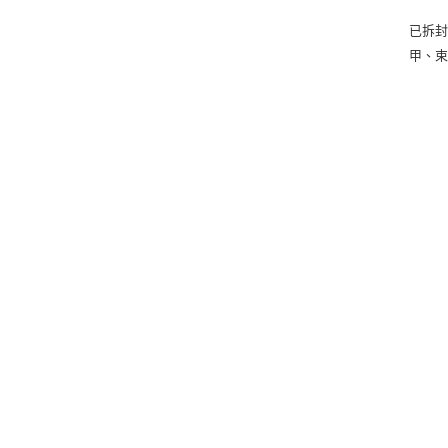
已拆封
甲、束