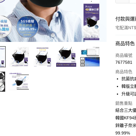
付款與運
宅配滿NT$
付款方式
商品特色
POYA支付
商品編號
7677581
信用卡一
商品特色
LINE Pay
抗菌抗
韓版立
Apple Pay
升級可
街口支付
銷售重點
結合三大
悠遊付
韓國KF9
Google Pa
鋅離子奈米
AFTEE先
99.99%