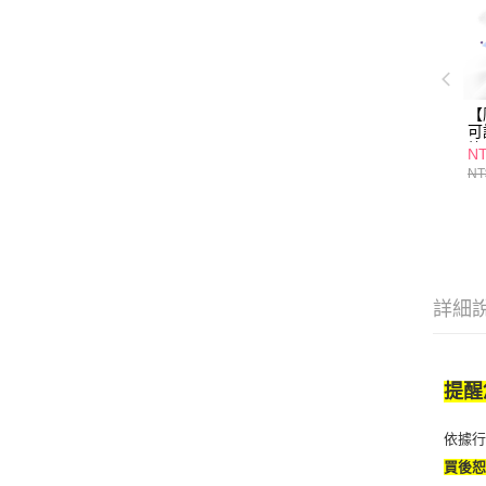
【
可
抗
NT
NT
詳細
提醒
依據
買後