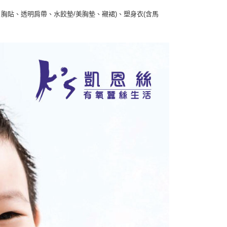
胸貼、透明肩帶、水餃墊/美胸墊、襯裙)、塑身衣(含馬