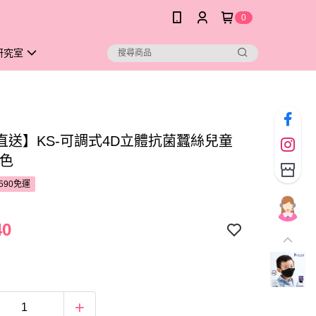
0
研究室
直送】KS-可調式4D立體抗菌蠶絲兒童
黑色
590免運
40