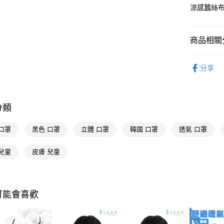
相關說明
涼感蠶絲
【關於「A
AFTEE
便利好安
運送方式
商品相關分
１．簡單
２．便利
宅配(廠商直
優質帽襪
３．安心
分享
每筆NT$1
🚚廠商直
【「AFT
宅配(離島
１．於結帳
付」結帳
每筆NT$3
分類
２．訂單
３．收到繳
／ATM／
口罩
黑色 口罩
立體 口罩
韓國 口罩
透氣 口罩
※ 請注意
絡購買商品
兒童
皮膚 兒童
先享後付
※ 交易是
是否繳費成
付客戶支
可能會喜歡
【注意事
１．透過由
交易，需
求債權轉