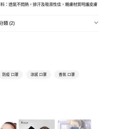
布料：透氣不悶熱，排汗及吸濕性佳，親膚材質呵護皮膚
FTEE先享後付」】
先享後付是「在收到商品之後才付款」的支付方式。 讓您購物簡單
心！
類 (2)
：不需註冊會員、不需綁卡、不需儲值。
：只要手機號碼，簡訊認證，即可結帳。
送🚚)
配件
口罩/面罩
：先確認商品／服務後，再付款。
00，滿NT$590(含以上)免運費
送專區
EE先享後付」結帳流程】
廠商直送🚚)
方式選擇「AFTEE先享後付」後，將跳轉至「AFTEE先享後
頁面，進行簡訊認證並確認金額後，即可完成結帳。
00
成立數日內，您將收到繳費通知簡訊。
費通知簡訊後14天內，點擊此簡訊中的連結，可透過四大超商
網路銀行／等多元方式進行付款，方視為交易完成。
防疫 口罩
涼感 口罩
香氛 口罩
：結帳手續完成當下不需立刻繳費，但若您需要取消訂單，請聯
的店家。未經商家同意取消之訂單仍視為有效，需透過AFTEE
繳納相關費用。
否成功請以「AFTEE先享後付 」之結帳頁面顯示為準，若有關於
功／繳費後需取消欲退款等相關疑問，請聯繫「AFTEE先享後
援中心」
https://netprotections.freshdesk.com/support/home
項】
恩沛科技股份有限公司提供之「AFTEE先享後付」服務完成之
依本服務之必要範圍內提供個人資料，並將交易相關給付款項請
讓予恩沛科技股份有限公司。