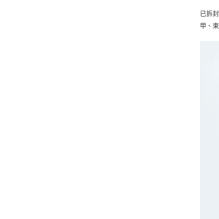
已拆封
甲、束