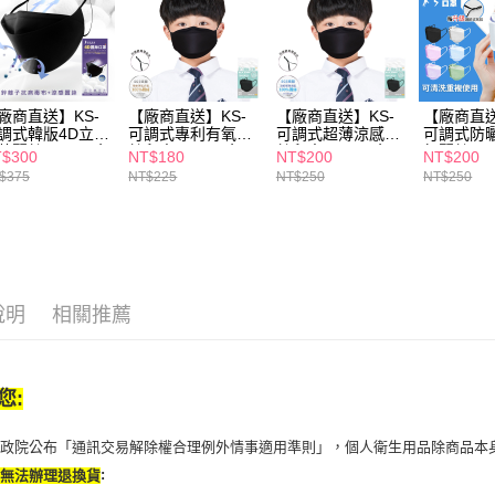
２．關於
https://aft
３．未成
「AFTE
任。
廠商直送】KS-
【廠商直送】KS-
【廠商直送】KS-
【廠商直送
４．使用「
調式韓版4D立體
可調式專利有氧蠶
可調式超薄涼感蠶
可調式防
即時審查
菌蠶絲口罩-黑色
絲兒童口罩-黑色
絲兒童口罩-黑色
氧蠶絲口
$300
NT$180
NT$200
NT$200
結果請求
選
$375
NT$225
NT$250
NT$250
５．嚴禁
形，恩沛
動。
說明
相關推薦
您:
行政院公布「通訊交易解除權合理例外情事適用準則」，個人衛生用品除商品本
:
恕無法辦理退換貨