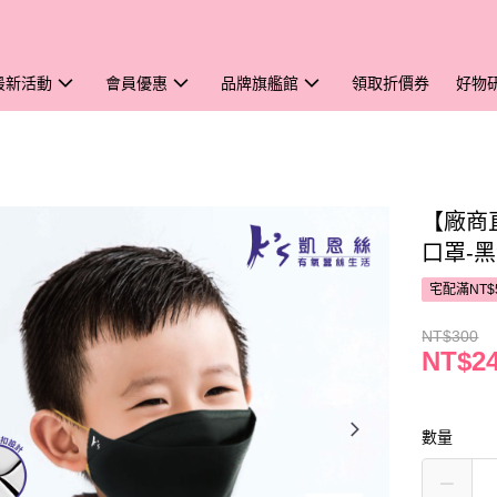
最新活動
會員優惠
品牌旗艦館
領取折價券
好物
【廠商
口罩-
宅配滿NT$
NT$300
NT$2
數量