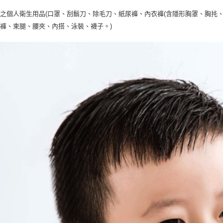
之個人衛生用品(口罩、刮鬍刀、除毛刀、紙尿褲、內衣褲(含隱形胸罩、胸扥、
褲、束腿、腰夾、內搭、泳裝、襪子。)