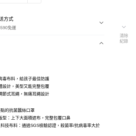
送方式
590免運
清除
紀錄
次付款
病毒布料，給孩子最佳防護
體設計，美型又能完整包覆
調節式耳繩，無痛耳繩設計
優點的抗菌蠶絲口罩
4版型：上下大面積遮布，完整包覆口鼻
y
科技布料：通過SGS檢驗認證，殺菌率/抗病毒率大於
享後付