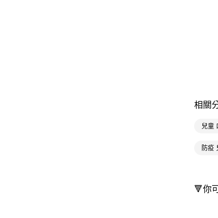
相關
兒童 
防疫 
🔻你