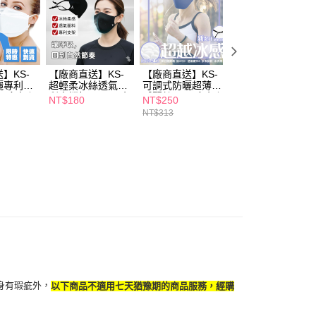
個人資料處理事宜，請瀏覽以下網址：
ee.tw/terms/#terms3
年的使用者請事先徵得法定代理人或監護人之同意方可使用
E先享後付」，若未經同意申辦者引起之損失，本公司不負相關責
】KS-
【廠商直送】KS-
【廠商直送】KS-
【廠商直送】KS-
AFTEE先享後付」時，將依據個別帳號之用戶狀況，依本公司
曬專利有
超輕柔冰絲透氣專
可調式防曬超薄涼
專利支架抗菌運動
核予不同之上限額度；若仍有額度不足之情形，本公司將視審查
罩-多色任
利支撐架口罩-黑色
感蠶絲口罩-多色任
口罩-多尺寸任選
NT$180
NT$250
NT$250
用戶進行身份認證。
選
NT$313
NT$313
一人註冊多個帳號或使用他人資訊註冊。若發現惡意使用之情
科技股份有限公司將有權停止該用戶之使用額度並採取法律行
身有瑕疵外，
以下商品不適用七天猶豫期的商品服務，經購