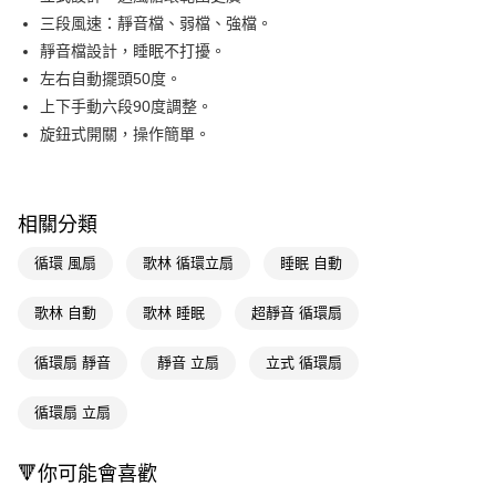
三段風速：靜音檔、弱檔、強檔。
街口支付
靜音檔設計，睡眠不打擾。
悠遊付
左右自動擺頭50度。
上下手動六段90度調整。
Google Pay
旋鈕式開關，操作簡單。
AFTEE先享後付
相關說明
【關於「AFTEE先享後付」】
相關分類
AFTEE先享後付是「在收到商品之後才付款」的支付方式。 讓您購物簡單
運送方式
便利好安心！
循環 風扇
歌林 循環立扇
睡眠 自動
１．簡單：不需註冊會員、不需綁卡、不需儲值。
宅配(廠商直送🚚)
２．便利：只要手機號碼，簡訊認證，即可結帳。
每筆NT$100，滿NT$590(含以上)免運費
３．安心：先確認商品／服務後，再付款。
歌林 自動
歌林 睡眠
超靜音 循環扇
宅配(離島廠商直送🚚)
【「AFTEE先享後付」結帳流程】
循環扇 靜音
靜音 立扇
立式 循環扇
１．於結帳方式選擇「AFTEE先享後付」後，將跳轉至「AFTEE先享後付」
每筆NT$300
結帳頁面，進行簡訊認證並確認金額後，即可完成結帳。
２．訂單成立數日內，您將收到繳費通知簡訊。
循環扇 立扇
３．收到繳費通知簡訊後14天內，點擊此簡訊中的連結，可透過四大超商／
ATM／網路銀行／等多元方式進行付款，方視為交易完成。
※ 請注意：結帳手續完成當下不需立刻繳費，但若您需要取消訂單，請聯絡
🔻你可能會喜歡
購買商品的店家。未經商家同意取消之訂單仍視為有效，需透過AFTEE先享