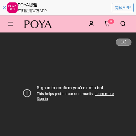
POYA寶雅
開啟APP
立刻使用官方APP
0
1
/
2