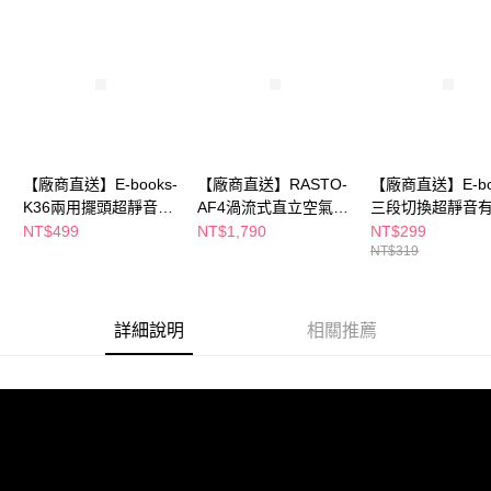
後付繳納相關費用。
※ 交易是否成功請以「AFTEE先享後付 」之結帳頁面顯示為準，若有關於
是否繳費成功／繳費後需取消欲退款等相關疑問，請聯繫「AFTEE先享後付
客戶支援中心」
https://netprotections.freshdesk.com/support/home
【注意事項】
１．透過由恩沛科技股份有限公司提供之「AFTEE先享後付」服務完成之交
易，需依本服務之必要範圍內提供個人資料，並將交易相關給付款項請求債
權轉讓予恩沛科技股份有限公司。
【廠商直送】E-books-
【廠商直送】RASTO-
【廠商直送】E-bo
２．關於個人資料處理事宜，請瀏覽以下網址：
K36兩用擺頭超靜音風
AF4渦流式直立空氣循
三段切換超靜音
https://aftee.tw/terms/#terms3
３．未成年的使用者請事先徵得法定代理人或監護人之同意方可使用
扇-兩色任選
環風扇
鼠-M67
NT$499
NT$1,790
NT$299
「AFTEE先享後付」，若未經同意申辦者引起之損失，本公司不負相關責
NT$319
任。
４．使用「AFTEE先享後付」時，將依據個別帳號之用戶狀況，依本公司即
時審查核予不同之上限額度；若仍有額度不足之情形，本公司將視審查結果
請求用戶進行身份認證。
詳細說明
相關推薦
５．嚴禁一人註冊多個帳號或使用他人資訊註冊。若發現惡意使用之情形，
恩沛科技股份有限公司將有權停止該用戶之使用額度並採取法律行動。