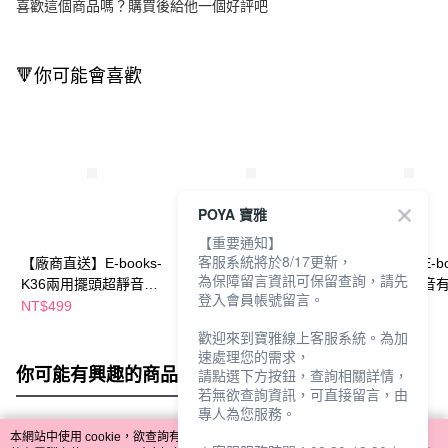
喜歡這個商品嗎？購買後給他一個好評吧
🔻你可能會喜歡
POYA 寶雅
【重要通知】
客服系統將於8/17更新，
【廠商直送】E-books-
【廠商直送】RASTO-
【廠商直送】E-bo
為保障留言資訊可保留查詢，請先
K36兩用擺頭超靜音風
AF4渦流式直立空氣循
三段切換超靜音
登入會員帳號留言。
扇-兩色任選
環風扇
鼠-M67
NT$499
NT$1,790
NT$299
NT$319
歡迎來到寶雅線上客服系統。為加
速處理您的需求，
你可能有興趣的商品
全站排行
請點選下方按鈕，查詢相關詳情，
若無欲查詢資訊，可直接留言，由
專人為您服務。
本網站中使用 cookie，欲查詢有關本網站使用 cookie 方式之詳情，及若您不希