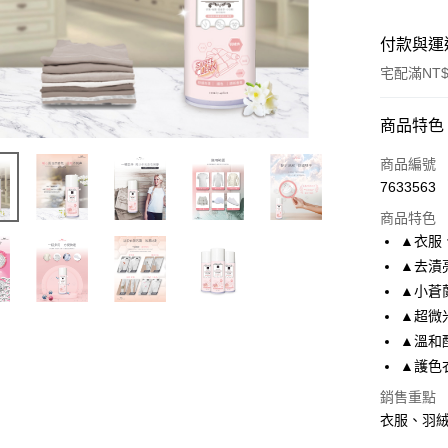
付款與運
宅配滿NT$
付款方式
商品特色
POYA支付
商品編號
7633563
信用卡一
商品特色
LINE Pay
▲衣服
▲去漬
Apple Pay
▲小蒼
街口支付
▲超微
▲溫和
悠遊付
▲護色
Google Pa
銷售重點
AFTEE先
衣服、羽
相關說明