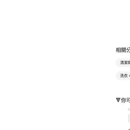
相關
清潔
洗衣
🔻你