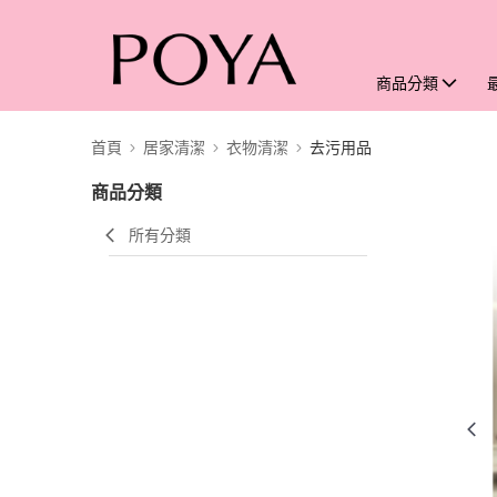
商品分類
首頁
居家清潔
衣物清潔
去污用品
商品分類
所有分類