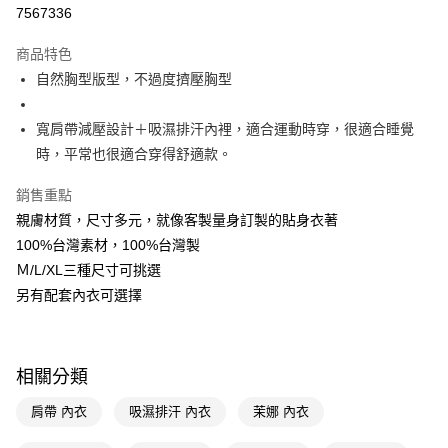
信用卡一次付款
7567336
LINE Pay
商品特色
Apple Pay
自然胸型版型，不過度擠壓胸型
街口支付
寬肩帶減壓設計＋吸濕排汗內裡，適合運動時穿，很適合睡覺
悠遊付
時，平常也很適合穿得舒適款。
Google Pay
銷售重點
親膚材質，尺寸多元，就像客製量身訂製的貼身衣著
AFTEE先享後付
100%台灣素材，100%台灣製
相關說明
Ｍ/L/XL三種尺寸可挑選
【關於「AFTEE先享後付」】
AFTEE先享後付是「在收到商品之後才付款」的支付方式。 讓您購物簡單
另有配套內衣可選擇
運送方式
便利好安心！
１．簡單：不需註冊會員、不需綁卡、不需儲值。
宅配(廠商直送🚚)
２．便利：只要手機號碼，簡訊認證，即可結帳。
每筆NT$100，滿NT$590(含以上)免運費
３．安心：先確認商品／服務後，再付款。
相關分類
宅配(離島廠商直送🚚)
【「AFTEE先享後付」結帳流程】
肩帶 內衣
吸濕排汗 內衣
茉娜 內衣
１．於結帳方式選擇「AFTEE先享後付」後，將跳轉至「AFTEE先享後付」
每筆NT$300
結帳頁面，進行簡訊認證並確認金額後，即可完成結帳。