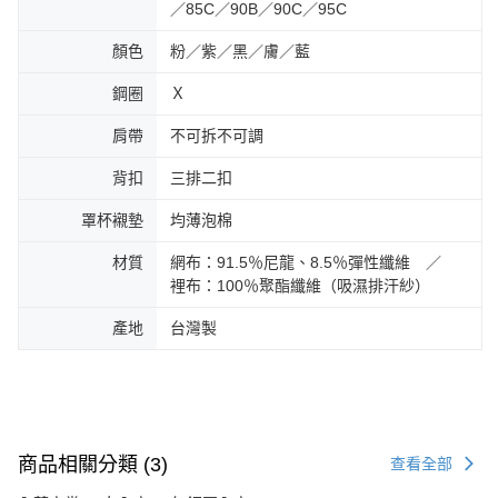
／85C／90B／90C／95C
顏色
粉／紫／黑／膚／藍
鋼圈
Ｘ
肩帶
不可拆不可調
背扣
三排二扣
罩杯襯墊
均薄泡棉
材質
網布：91.5％尼龍、8.5％彈性纖維 ／
裡布：100％聚酯纖維（吸濕排汗紗）
產地
台灣製
商品相關分類 (3)
查看全部