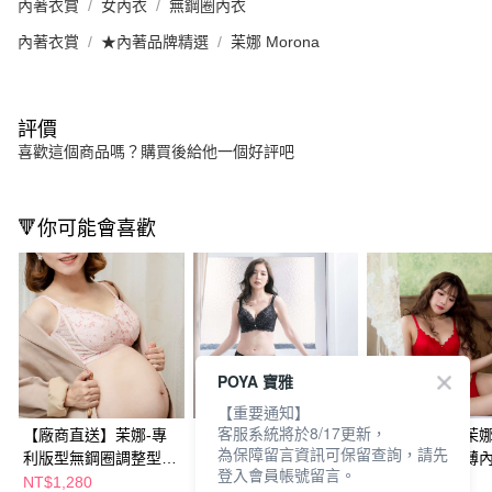
內著衣賞
女內衣
無鋼圈內衣
內著衣賞
★內著品牌精選
苿娜 Morona
評價
喜歡這個商品嗎？購買後給他一個好評吧
🔻你可能會喜歡
POYA 寶雅
【重要通知】
客服系統將於8/17更新，
【廠商直送】茉娜-專
【廠商直送】茉娜-專
【廠商直送】茉娜
為保障留言資訊可保留查詢，請先
利版型無鋼圈調整型內
利版型特軟鋼圈調整型
軟鋼圈下厚上薄
登入會員帳號留言。
衣
內衣
NT$1,280
NT$1,580
NT$780