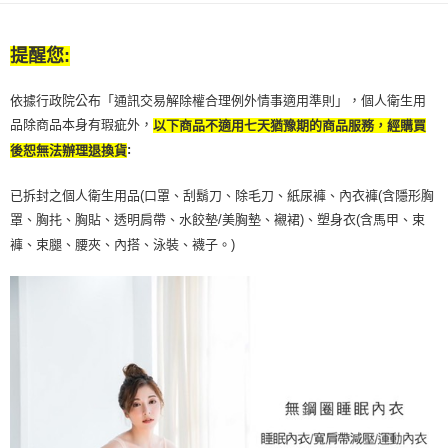
提醒您:
依據行政院公布「通訊交易解除權合理例外情事適用準則」，個人衛生用
品除商品本身有瑕疵外，
以下商品不適用七天猶豫期的商品服務，經購買
:
後恕無法辦理退換貨
已拆封之個人衛生用品(口罩、刮鬍刀、除毛刀、紙尿褲、內衣褲(含隱形胸
罩、胸扥、胸貼、透明肩帶、水餃墊/美胸墊、襯裙)、塑身衣(含馬甲、束
褲、束腿、腰夾、內搭、泳裝、襪子。)