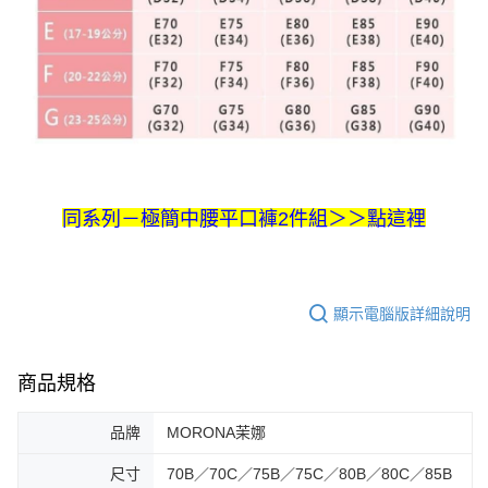
＞＞點這裡
同系列－
極簡中腰平口褲2件組
顯示電腦版詳細說明
商品規格
品牌
MORONA茉娜
尺寸
70B／70C／75B／75C／80B／80C／85B