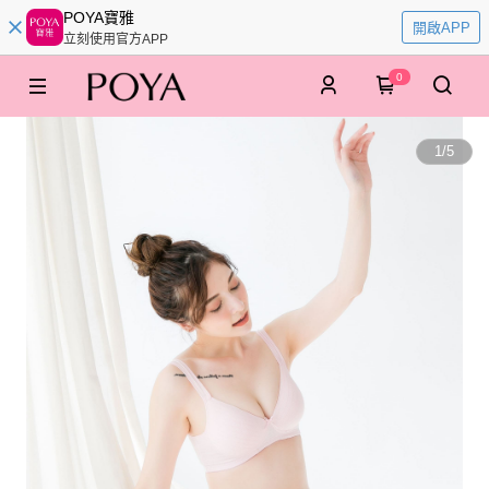
POYA寶雅
開啟APP
立刻使用官方APP
0
1
/
5