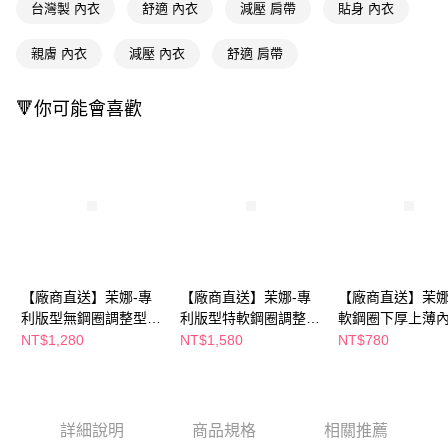
２．訂單成立數日內，您將收到繳費通知簡訊。
台灣製 內衣
舒適 內衣
減壓 肩帶
貼身 內衣
３．收到繳費通知簡訊後14天內，點擊此簡訊中的連結，可透過四大超商／
ATM／網路銀行／等多元方式進行付款，方視為交易完成。
親膚 內衣
減壓 內衣
舒適 肩帶
※ 請注意：結帳手續完成當下不需立刻繳費，但若您需要取消訂單，請聯絡
購買商品的店家。未經商家同意取消之訂單仍視為有效，需透過AFTEE先享
後付繳納相關費用。
🔻你可能會喜歡
※ 交易是否成功請以「AFTEE先享後付 」之結帳頁面顯示為準，若有關於
是否繳費成功／繳費後需取消欲退款等相關疑問，請聯繫「AFTEE先享後付
客戶支援中心」
https://netprotections.freshdesk.com/support/home
【注意事項】
１．透過由恩沛科技股份有限公司提供之「AFTEE先享後付」服務完成之交
易，需依本服務之必要範圍內提供個人資料，並將交易相關給付款項請求債
權轉讓予恩沛科技股份有限公司。
２．關於個人資料處理事宜，請瀏覽以下網址：
https://aftee.tw/terms/#terms3
３．未成年的使用者請事先徵得法定代理人或監護人之同意方可使用
【廠商直送】茉娜-專
【廠商直送】茉娜-專
【廠商直送】茉娜
「AFTEE先享後付」，若未經同意申辦者引起之損失，本公司不負相關責
利版型無鋼圈調整型內
利版型特軟鋼圈調整型
軟鋼圈下厚上薄
任。
衣
內衣
NT$1,280
NT$1,580
NT$780
４．使用「AFTEE先享後付」時，將依據個別帳號之用戶狀況，依本公司即
時審查核予不同之上限額度；若仍有額度不足之情形，本公司將視審查結果
請求用戶進行身份認證。
５．嚴禁一人註冊多個帳號或使用他人資訊註冊。若發現惡意使用之情形，
恩沛科技股份有限公司將有權停止該用戶之使用額度並採取法律行動。
詳細說明
商品規格
相關推薦