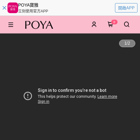
POYA寶雅
開啟APP
立刻使用官方APP
0
1
/
2