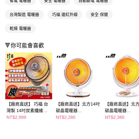
省電 電暖器
安全 電暖器
自動斷電 電暖器
購買商品的店家。未經商家同意取消之訂單仍視為有效，需透過AFTEE先享
後付繳納相關費用。
台灣製造 電暖器
巧福 遠紅外線
安全 保健
※ 交易是否成功請以「AFTEE先享後付 」之結帳頁面顯示為準，若有關於
是否繳費成功／繳費後需取消欲退款等相關疑問，請聯繫「AFTEE先享後付
客戶支援中心」
https://netprotections.freshdesk.com/support/home
乾燥 電暖器
【注意事項】
１．透過由恩沛科技股份有限公司提供之「AFTEE先享後付」服務完成之交
🔻你可能會喜歡
易，需依本服務之必要範圍內提供個人資料，並將交易相關給付款項請求債
權轉讓予恩沛科技股份有限公司。
２．關於個人資料處理事宜，請瀏覽以下網址：
https://aftee.tw/terms/#terms3
３．未成年的使用者請事先徵得法定代理人或監護人之同意方可使用
「AFTEE先享後付」，若未經同意申辦者引起之損失，本公司不負相關責
任。
４．使用「AFTEE先享後付」時，將依據個別帳號之用戶狀況，依本公司即
時審查核予不同之上限額度；若仍有額度不足之情形，本公司將視審查結果
請求用戶進行身份認證。
【廠商直送】 巧福 台
【廠商直送】北方14吋
【廠商直送】北方
５．嚴禁一人註冊多個帳號或使用他人資訊註冊。若發現惡意使用之情形，
灣製 14吋炭素纖維電
碳晶電暖器
碳晶電暖器
恩沛科技股份有限公司將有權停止該用戶之使用額度並採取法律行動。
暖器 AS-110C (大)
NR14800S
NR16800S
NT$2,999
NT$2,280
NT$2,380