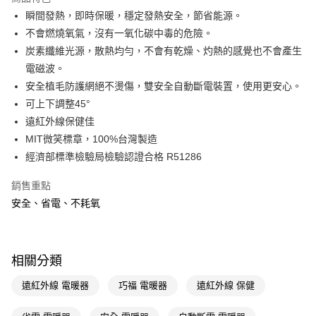
Apple Pay
瞬間發熱，即時保暖，穩定發熱安全，節省能源。
不會燃燒氧氣，沒有一氧化碳中毒的危險。
街口支付
炭素纖維光源，散熱均勻，不會有乾燥、灼熱的感覺也不會產生
悠遊付
電磁波。
安全植毛防護網絕不燙傷，雙安全自動斷電裝置，使用更安心。
Google Pay
可上下調整45°
AFTEE先享後付
遠紅外線保健佳
相關說明
MIT微笑標章，100%台灣製造
【關於「AFTEE先享後付」】
經濟部標準檢驗局檢驗認證合格 R51286
AFTEE先享後付是「在收到商品之後才付款」的支付方式。 讓您購物簡單
運送方式
便利好安心！
銷售重點
１．簡單：不需註冊會員、不需綁卡、不需儲值。
宅配(廠商直送🚚)
２．便利：只要手機號碼，簡訊認證，即可結帳。
安全、省電、不耗氧
每筆NT$100，滿NT$590(含以上)免運費
３．安心：先確認商品／服務後，再付款。
宅配(離島廠商直送🚚)
【「AFTEE先享後付」結帳流程】
１．於結帳方式選擇「AFTEE先享後付」後，將跳轉至「AFTEE先享後付」
每筆NT$300
相關分類
結帳頁面，進行簡訊認證並確認金額後，即可完成結帳。
２．訂單成立數日內，您將收到繳費通知簡訊。
遠紅外線 電暖器
巧福 電暖器
遠紅外線 保健
３．收到繳費通知簡訊後14天內，點擊此簡訊中的連結，可透過四大超商／
ATM／網路銀行／等多元方式進行付款，方視為交易完成。
※ 請注意：結帳手續完成當下不需立刻繳費，但若您需要取消訂單，請聯絡