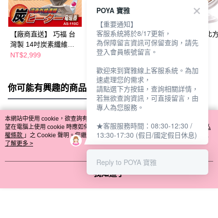
POYA 寶雅
【重要通知】
客服系統將於8/17更新，
【廠商直送】 巧福 台
【廠商直送】北方14吋
【廠商直送】北方
為保障留言資訊可保留查詢，請先
灣製 14吋炭素纖維電
碳晶電暖器
碳晶電暖器
登入會員帳號留言。
暖器 AS-110C (大)
NR14800S
NR16800S
NT$2,999
NT$2,280
NT$2,380
歡迎來到寶雅線上客服系統。為加
速處理您的需求，
你可能有興趣的商品
全站排行
請點選下方按鈕，查詢相關詳情，
若無欲查詢資訊，可直接留言，由
專人為您服務。
本網站中使用 cookie，欲查詢有關本網站使用 cookie 方式之詳情，及若您不希
★客服服務時間：08:30-12:30 /
熱門標籤
望在電腦上使用 cookie 時應如何變更電腦的 cookie 設定，請參閱本網站「
隱私
13:30-17:30 (假日/國定假日休息)
權條款
」之 Cookie 聲明。您繼續使用本網站即表示您同意本公司得按本網站使
用條款之 Cookie 聲明使用 cookie。
了解更多 >
Reply to POYA 寶雅
我知道了