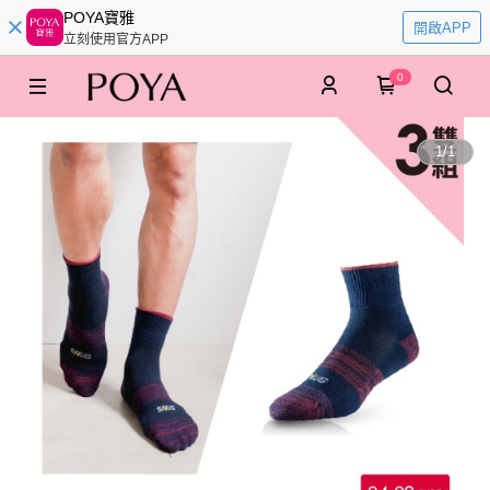
POYA寶雅
開啟APP
立刻使用官方APP
0
1
/
1