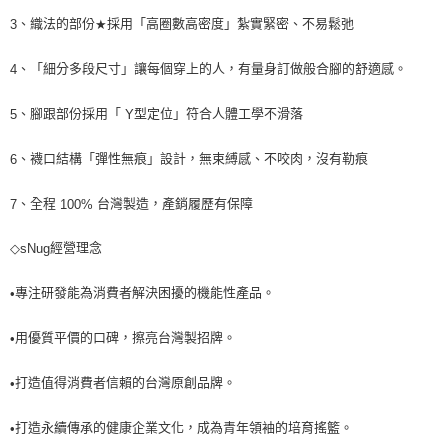
、織法的部份
採用「高圈數高密度」紮實緊密、不易鬆弛
3
★
、「細分多段尺寸」讓每個穿上的人，有量身訂做般合腳的舒適感。
4
、腳跟部份採用「
型定位」符合人體工學不滑落
5
Y
、襪口結構「彈性無痕」設計，無束縛感、不咬肉，沒有勒痕
6
、全程
台灣製造，產銷履歷有保障
7
100%
經營理念
◇sNug
專注研發能為消費者解決困擾的機能性產品。
•
用優質平價的口碑，擦亮台灣製招牌。
•
打造值得消費者信賴的台灣原創品牌。
•
打造永續傳承的健康企業文化，成為青年領袖的培育搖籃。
•