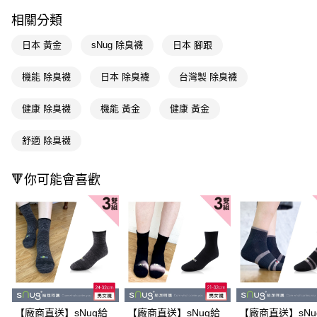
２．訂單成立數日內，您將收到繳費通知簡訊。
３．收到繳費通知簡訊後14天內，點擊此簡訊中的連結，可透過四大超商／
相關分類
ATM／網路銀行／等多元方式進行付款，方視為交易完成。
※ 請注意：結帳手續完成當下不需立刻繳費，但若您需要取消訂單，請聯絡
日本 黃金
sNug 除臭襪
日本 腳跟
購買商品的店家。未經商家同意取消之訂單仍視為有效，需透過AFTEE先享
後付繳納相關費用。
機能 除臭襪
日本 除臭襪
台灣製 除臭襪
※ 交易是否成功請以「AFTEE先享後付 」之結帳頁面顯示為準，若有關於
是否繳費成功／繳費後需取消欲退款等相關疑問，請聯繫「AFTEE先享後付
客戶支援中心」
https://netprotections.freshdesk.com/support/home
健康 除臭襪
機能 黃金
健康 黃金
【注意事項】
舒適 除臭襪
１．透過由恩沛科技股份有限公司提供之「AFTEE先享後付」服務完成之交
易，需依本服務之必要範圍內提供個人資料，並將交易相關給付款項請求債
權轉讓予恩沛科技股份有限公司。
🔻你可能會喜歡
２．關於個人資料處理事宜，請瀏覽以下網址：
https://aftee.tw/terms/#terms3
３．未成年的使用者請事先徵得法定代理人或監護人之同意方可使用
「AFTEE先享後付」，若未經同意申辦者引起之損失，本公司不負相關責
任。
４．使用「AFTEE先享後付」時，將依據個別帳號之用戶狀況，依本公司即
時審查核予不同之上限額度；若仍有額度不足之情形，本公司將視審查結果
請求用戶進行身份認證。
５．嚴禁一人註冊多個帳號或使用他人資訊註冊。若發現惡意使用之情形，
恩沛科技股份有限公司將有權停止該用戶之使用額度並採取法律行動。
【廠商直送】sNug給
【廠商直送】sNug給
【廠商直送】sNu