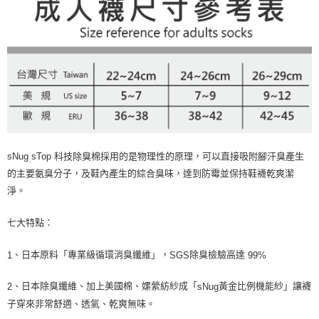
sNug sTop
科技除臭棉採用的是物理性的原理，可以直接吸附腳汗臭產生
的主要氨臭分子，及鞋內產生的綜合臭味，達到防霉並保持鞋襪乾爽潔
淨。
七大特點：
、日本原料「專業級循環消臭纖維」，
除臭檢驗高達
1
SGS
99%
、日本除臭纖維、加上美國棉、嫘縈紡紗成「
黃金比例機能紗」讓襪
2
sNug
子穿來非常舒適、透氣、乾爽無味。