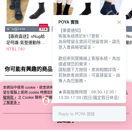
POYA 寶雅
【重要通知】
客服系統將於8/17更新，
【廠商直送】sNug給
【廠商直送】sNug給
【廠商直送】sNu
為保障留言資訊可保留查詢，請先
足呵護-氣墊運動除臭
足呵護-氣墊運動除臭
足呵護-氣墊運動
登入會員帳號留言。
襪-黑灰-三雙入(多尺寸
襪-黑色-三雙入(多尺寸
襪-線條-三雙入(
NT$1,740
NT$1,740
NT$1,740
任選)
任選)
任選)
歡迎來到寶雅線上客服系統。為加
速處理您的需求，
你可能有興趣的商品
全站排行
請點選下方按鈕，查詢相關詳情，
若無欲查詢資訊，可直接留言，由
專人為您服務。
本網站中使用 cookie，欲查詢有關本網站使用 cookie 方式之詳情，及若您不希
★客服服務時間：08:30-12:30 /
熱門標籤
望在電腦上使用 cookie 時應如何變更電腦的 cookie 設定，請參閱本網站「
隱私
13:30-17:30 (假日/國定假日休息)
權條款
」之 Cookie 聲明。您繼續使用本網站即表示您同意本公司得按本網站使
用條款之 Cookie 聲明使用 cookie。
了解更多 >
Reply to POYA 寶雅
我知道了