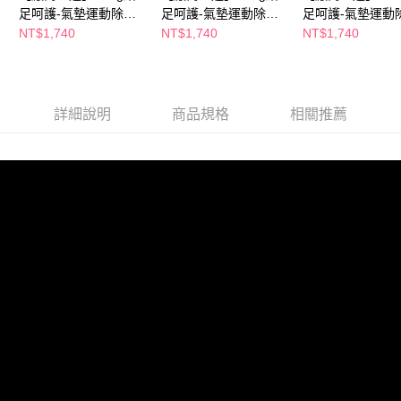
足呵護-氣墊運動除臭
足呵護-氣墊運動除臭
足呵護-氣墊運動
襪-黑灰-三雙入(多尺寸
襪-黑色-三雙入(多尺寸
襪-線條-三雙入(
NT$1,740
NT$1,740
NT$1,740
任選)
任選)
任選)
詳細說明
商品規格
相關推薦