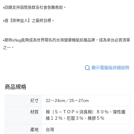
回饋支持弱勢族群及社會急難救助。
•
達【榮神益人】之最終目標。
•
期待
能夠成為世界聞名的台灣健康機能紡織品牌，成為來台必買清單
•
sNug
之一。
顯示電腦版詳細說明
商品規格
尺寸
22－24cm／25－27cm
材質
棉（Ｓ－ＴＯＰ＋消臭棉）８０％、彈性纖
維１２％、尼龍３％、橡膠５％
產地
台灣