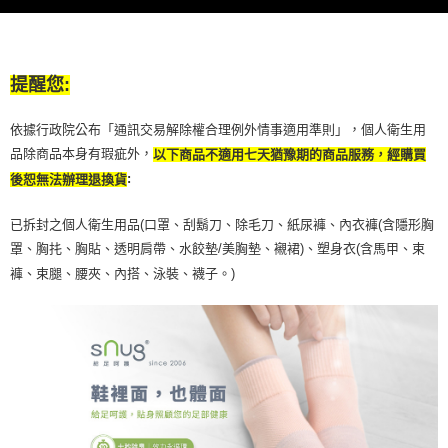
提醒您:
依據行政院公布「通訊交易解除權合理例外情事適用準則」，個人衛生用
品除商品本身有瑕疵外，
以下商品不適用七天猶豫期的商品服務，經購買
:
後恕無法辦理退換貨
已拆封之個人衛生用品(口罩、刮鬍刀、除毛刀、紙尿褲、內衣褲(含隱形胸
罩、胸扥、胸貼、透明肩帶、水餃墊/美胸墊、襯裙)、塑身衣(含馬甲、束
褲、束腿、腰夾、內搭、泳裝、襪子。)