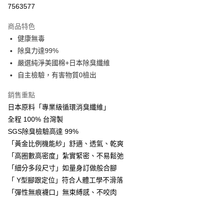
信用卡一次付款
7563577
LINE Pay
商品特色
Apple Pay
健康無毒
除臭力達99%
街口支付
嚴選純淨美國棉+日本除臭纖維
悠遊付
自主檢驗，有害物質0檢出
Google Pay
銷售重點
日本原料「專業級循環消臭纖維」
AFTEE先享後付
全程 100% 台灣製
相關說明
SGS除臭檢驗高達 99%
【關於「AFTEE先享後付」】
AFTEE先享後付是「在收到商品之後才付款」的支付方式。 讓您購物簡單
「黃金比例機能紗」舒適、透氣、乾爽
運送方式
便利好安心！
「高圈數高密度」紮實緊密、不易鬆弛
１．簡單：不需註冊會員、不需綁卡、不需儲值。
宅配(廠商直送🚚)
２．便利：只要手機號碼，簡訊認證，即可結帳。
「細分多段尺寸」如量身訂做般合腳
每筆NT$100，滿NT$590(含以上)免運費
３．安心：先確認商品／服務後，再付款。
「 Y型腳跟定位」符合人體工學不滑落
宅配(離島廠商直送🚚)
「彈性無痕襪口」無束縛感、不咬肉
【「AFTEE先享後付」結帳流程】
１．於結帳方式選擇「AFTEE先享後付」後，將跳轉至「AFTEE先享後付」
每筆NT$300
結帳頁面，進行簡訊認證並確認金額後，即可完成結帳。