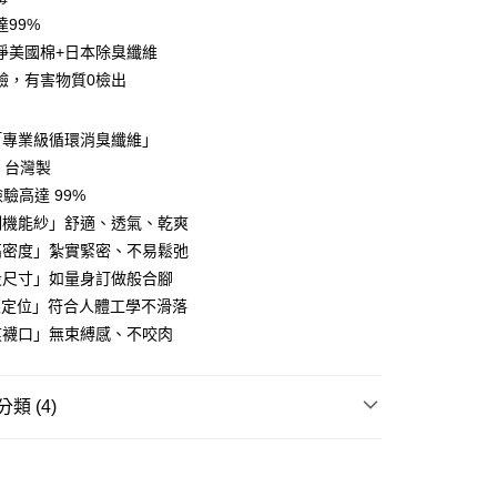
達99%
淨美國棉+日本除臭纖維
驗，有害物質0檢出
「專業級循環消臭纖維」
y
% 台灣製
享後付
驗高達 99%
例機能紗」舒適、透氣、乾爽
FTEE先享後付」】
高密度」紮實緊密、不易鬆弛
先享後付是「在收到商品之後才付款」的支付方式。 讓您購物簡單
段尺寸」如量身訂做般合腳
心！
：不需註冊會員、不需綁卡、不需儲值。
跟定位」符合人體工學不滑落
：只要手機號碼，簡訊認證，即可結帳。
送🚚)
痕襪口」無束縛感、不咬肉
：先確認商品／服務後，再付款。
00，滿NT$590(含以上)免運費
EE先享後付」結帳流程】
廠商直送🚚)
方式選擇「AFTEE先享後付」後，將跳轉至「AFTEE先享後
類 (4)
頁面，進行簡訊認證並確認金額後，即可完成結帳。
00
成立數日內，您將收到繳費通知簡訊。
功能襪
抗菌消臭襪
費通知簡訊後14天內，點擊此簡訊中的連結，可透過四大超商
網路銀行／等多元方式進行付款，方視為交易完成。
★帽襪品牌精選
給足呵護 sNug