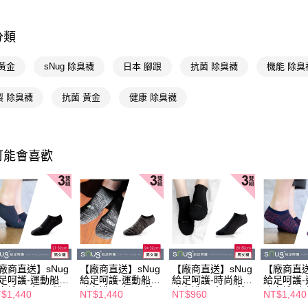
※ 請注意
🚚廠商直
絡購買商品
先享後付
分類
優質帽襪
※ 交易是
是否繳費成
付客戶支
黃金
sNug 除臭襪
日本 腳跟
抗菌 除臭襪
機能 除臭
【注意事
製 除臭襪
抗菌 黃金
健康 除臭襪
１．透過由
交易，需
求債權轉
２．關於
https://aft
可能會喜歡
３．未成
「AFTE
任。
４．使用「
即時審查
結果請求
５．嚴禁
形，恩沛
動。
廠商直送】sNug
【廠商直送】sNug
【廠商直送】sNug
【廠商直送
足呵護-運動船型
給足呵護-運動船型
給足呵護-時尚船型
給足呵護
臭襪-黑色-三雙
除臭襪-黑灰-三雙
除臭襪-黑色-三雙
除臭襪-棗
$1,440
NT$1,440
NT$960
NT$1,440
(多尺寸任選)
入(多尺寸任選)
入(多尺寸任選)
入(多尺寸