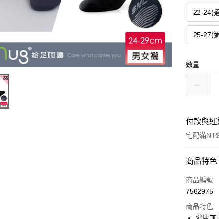
22-24(
25-27(
數量
付款與運
宅配滿NT$
付款方式
商品特色
POYA支付
商品編號
7562975
信用卡一
商品特色
LINE Pay
健康無