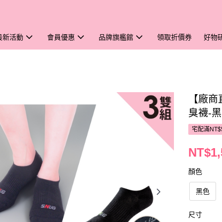
最新活動
會員優惠
品牌旗艦館
領取折價券
好物
【廠商
臭襪-黑
宅配滿NT$
NT$1,
顏色
黑色
尺寸