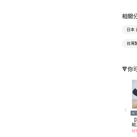
相關
日本 
台灣
🔻你
【
給
除
NT
入