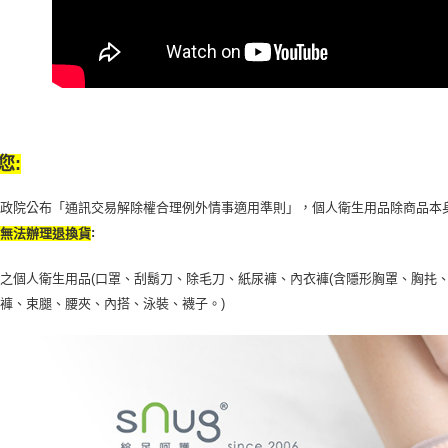
您:
行政院公布「通訊交易解除權合理例外情事適用準則」，個人衛生用品除商品本
:
恕無法辦理退換貨
之個人衛生用品(口罩、刮鬍刀、除毛刀、紙尿褲、內衣褲(含隱形胸罩、胸扥、
褲、束腿、腰夾、內搭、泳裝、襪子。)