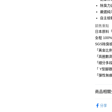
除臭力
Apple Pay
嚴選純
街口支付
自主檢
悠遊付
銷售重點
日本原料
Google Pa
全程 100
AFTEE先
SGS除臭檢
相關說明
「黃金比
【關於「A
「高圈數
AFTEE
「細分多
便利好安
運送方式
１．簡單
「 Y型腳
２．便利
宅配(廠商直
「彈性無
３．安心
每筆NT$1
【「AFT
宅配(離島
１．於結帳
商品相關分
付」結帳
每筆NT$3
２．訂單
優質帽襪
３．收到繳
分享
／ATM／
優質帽襪