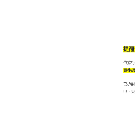
提醒
依據
買後
已拆封
甲、束