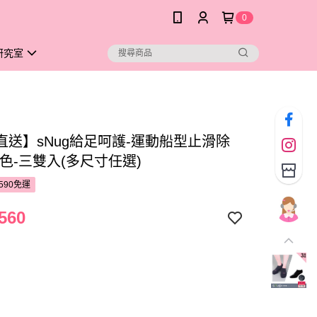
0
研究室
直送】sNug給足呵護-運動船型止滑除
色-三雙入(多尺寸任選)
590免運
560