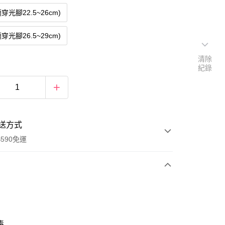
適穿光腳22.5~26cm)
適穿光腳26.5~29cm)
清除
紀錄
送方式
590免運
次付款
毒