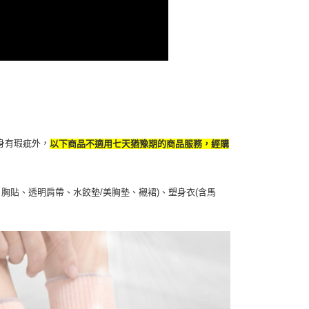
身有瑕疵外，
以下商品不適用七天猶豫期的商品服務，經購
胸貼、透明肩帶、水餃墊/美胸墊、襯裙)、塑身衣(含馬