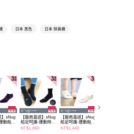
：結帳手續完成當下不需立刻繳費，但若您需要取消訂單，請聯
送專區
的店家。未經商家同意取消之訂單仍視為有效，需透過AFTEE
繳納相關費用。
成人襪
船型/踝襪
否成功請以「AFTEE先享後付 」之結帳頁面顯示為準，若有關於
功／繳費後需取消欲退款等相關疑問，請聯繫「AFTEE先享後
援中心」
https://netprotections.freshdesk.com/support/home
襪
日本 黑色
日本 除臭襪
項】
恩沛科技股份有限公司提供之「AFTEE先享後付」服務完成之
依本服務之必要範圍內提供個人資料，並將交易相關給付款項請
讓予恩沛科技股份有限公司。
個人資料處理事宜，請瀏覽以下網址：
ee.tw/terms/#terms3
年的使用者請事先徵得法定代理人或監護人之同意方可使用
E先享後付」，若未經同意申辦者引起之損失，本公司不負相關責
AFTEE先享後付」時，將依據個別帳號之用戶狀況，依本公司
核予不同之上限額度；若仍有額度不足之情形，本公司將視審查
用戶進行身份認證。
一人註冊多個帳號或使用他人資訊註冊。若發現惡意使用之情
科技股份有限公司將有權停止該用戶之使用額度並採取法律行
】sNug
【廠商直送】sNug
【廠商直送】sNug
【廠商直送】sNu
-運動船型
給足呵護-運動除臭
給足呵護-運動船型
給足呵護-運動船
紅-三雙
襪(止滑)-黑色-三
除臭襪-米白-三雙
除臭襪-丈青-三雙
NT$1,860
NT$1,440
NT$1,440
任選)
雙入(多尺寸任選)
入(多尺寸任選)
入(多尺寸任選)