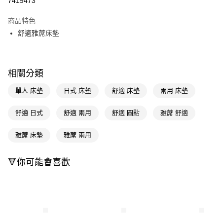
7419473
LINE Pay
商品特色
Apple Pay
舒適雅蓆床墊
街口支付
悠遊付
相關分類
Google Pay
單人 床墊
日式 床墊
舒適 床墊
兩用 床墊
AFTEE先享後付
舒適 日式
舒適 兩用
舒適 圓點
雅蓆 舒適
相關說明
【關於「AFTEE先享後付」】
雅蓆 床墊
雅蓆 兩用
AFTEE先享後付是「在收到商品之後才付款」的支付方式。 讓您購物簡單
運送方式
便利好安心！
１．簡單：不需註冊會員、不需綁卡、不需儲值。
宅配(廠商直送🚚)
🔻你可能會喜歡
２．便利：只要手機號碼，簡訊認證，即可結帳。
每筆NT$100，滿NT$590(含以上)免運費
３．安心：先確認商品／服務後，再付款。
宅配(離島廠商直送🚚)
【「AFTEE先享後付」結帳流程】
１．於結帳方式選擇「AFTEE先享後付」後，將跳轉至「AFTEE先享後付」
每筆NT$300
結帳頁面，進行簡訊認證並確認金額後，即可完成結帳。
２．訂單成立數日內，您將收到繳費通知簡訊。