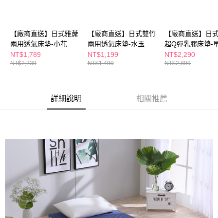
３．收到繳費通知簡訊後14天內，點擊此簡訊中的連結，可透過四大超商／
ATM／網路銀行／等多元方式進行付款，方視為交易完成。
※ 請注意：結帳手續完成當下不需立刻繳費，但若您需要取消訂單，請聯絡
購買商品的店家。未經商家同意取消之訂單仍視為有效，需透過AFTEE先享
【廠商直送】日式雅蓆
【廠商直送】日式雙竹
【廠商直送】日
後付繳納相關費用。
兩用透氣床墊-小花條
兩用透氣床墊-水玉點
超Q彈乳膠床墊-
※ 交易是否成功請以「AFTEE先享後付 」之結帳頁面顯示為準，若有關於
紋咖5cm
點
2.5cm
NT$1,789
NT$1,199
NT$2,290
是否繳費成功／繳費後需取消欲退款等相關疑問，請聯繫「AFTEE先享後付
NT$2,239
NT$1,499
NT$2,899
客戶支援中心」
https://netprotections.freshdesk.com/support/home
【注意事項】
１．透過由恩沛科技股份有限公司提供之「AFTEE先享後付」服務完成之交
詳細說明
相關推薦
易，需依本服務之必要範圍內提供個人資料，並將交易相關給付款項請求債
權轉讓予恩沛科技股份有限公司。
２．關於個人資料處理事宜，請瀏覽以下網址：
https://aftee.tw/terms/#terms3
３．未成年的使用者請事先徵得法定代理人或監護人之同意方可使用
「AFTEE先享後付」，若未經同意申辦者引起之損失，本公司不負相關責
任。
４．使用「AFTEE先享後付」時，將依據個別帳號之用戶狀況，依本公司即
時審查核予不同之上限額度；若仍有額度不足之情形，本公司將視審查結果
請求用戶進行身份認證。
５．嚴禁一人註冊多個帳號或使用他人資訊註冊。若發現惡意使用之情形，
恩沛科技股份有限公司將有權停止該用戶之使用額度並採取法律行動。