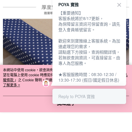
POYA 寶雅
【重要通知】
客服系統將於8/17更新，
為保障留言資訊可保留查詢，請先
登入會員帳號留言。
歡迎來到寶雅線上客服系統。為加
速處理您的需求，
請點選下方按鈕，查詢相關詳情，
若無欲查詢資訊，可直接留言，由
專人為您服務。
本網站中使用 cookie，欲查詢有關本網站使用 cookie 方式之詳情，及若您不希
★客服服務時間：08:30-12:30 /
望在電腦上使用 cookie 時應如何變更電腦的 cookie 設定，請參閱本網站「
隱私
13:30-17:30 (假日/國定假日休息)
權條款
」之 Cookie 聲明。您繼續使用本網站即表示您同意本公司得按本網站使
用條款之 Cookie 聲明使用 cookie。
了解更多 >
Reply to POYA 寶雅
我知道了