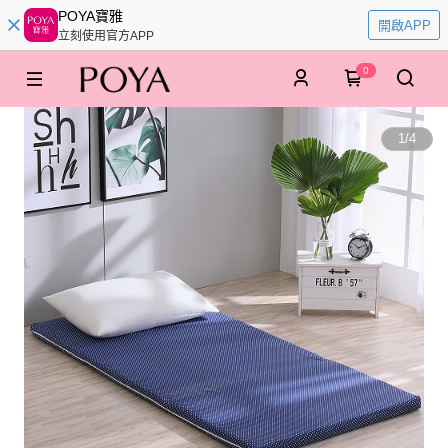
POYA寶雅
開啟APP
立刻使用官方APP
0
1
/
4