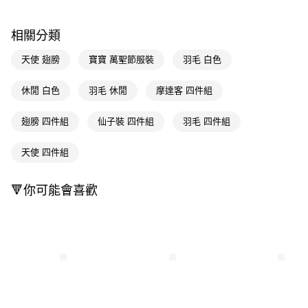
Apple Pay
相關分類
街口支付
天使 翅膀
寶寶 萬聖節服裝
羽毛 白色
悠遊付
休閒 白色
羽毛 休閒
摩達客 四件組
Google Pay
翅膀 四件組
仙子裝 四件組
羽毛 四件組
AFTEE先享後付
相關說明
天使 四件組
【關於「AFTEE先享後付」】
AFTEE先享後付是「在收到商品之後才付款」的支付方式。 讓您購物簡單
運送方式
便利好安心！
🔻你可能會喜歡
１．簡單：不需註冊會員、不需綁卡、不需儲值。
宅配(廠商直送🚚)
２．便利：只要手機號碼，簡訊認證，即可結帳。
每筆NT$100，滿NT$590(含以上)免運費
３．安心：先確認商品／服務後，再付款。
宅配(離島廠商直送🚚)
【「AFTEE先享後付」結帳流程】
１．於結帳方式選擇「AFTEE先享後付」後，將跳轉至「AFTEE先享後付」
每筆NT$300
結帳頁面，進行簡訊認證並確認金額後，即可完成結帳。
２．訂單成立數日內，您將收到繳費通知簡訊。
３．收到繳費通知簡訊後14天內，點擊此簡訊中的連結，可透過四大超商／
ATM／網路銀行／等多元方式進行付款，方視為交易完成。