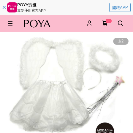
POYA寶雅
開啟APP
立刻使用官方APP
0
1
/
2