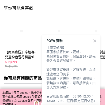
🔻你可能會喜歡
POYA 寶雅
【重要通知】
客服系統將於8/17更新，
【廠商直送】摩達客-
【廠商直送】摩達客-
【廠商直送】摩達
為保障留言資訊可保留查詢，請先
兒童粉色雪花精靈仙子
兒童藍色雪花皇冠精靈
白色大天使翅膀
登入會員帳號留言。
裝四件組
仙子裝四件組
NT$699
NT$699
NT$519
NT$1,399
NT$1,399
NT$999
歡迎來到寶雅線上客服系統。為加
速處理您的需求，
你可能有興趣的商品
全站排行
請點選下方按鈕，查詢相關詳情，
若無欲查詢資訊，可直接留言，由
專人為您服務。
本網站中使用 cookie，欲查詢有關本網站使用 cookie 方式之詳情，及若您不希
★客服服務時間：08:30-12:30 /
熱門標籤
望在電腦上使用 cookie 時應如何變更電腦的 cookie 設定，請參閱本網站「
隱私
13:30-17:30 (假日/國定假日休息)
權條款
」之 Cookie 聲明。您繼續使用本網站即表示您同意本公司得按本網站使
用條款之 Cookie 聲明使用 cookie。
了解更多 >