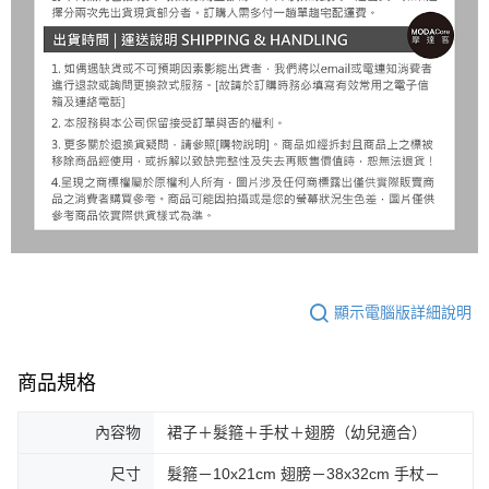
顯示電腦版詳細說明
商品規格
內容物
裙子＋髮箍＋手杖＋翅膀（幼兒適合）
尺寸
髮箍－10x21cm 翅膀－38x32cm 手杖－