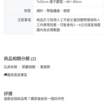
7x31cm 裙子腰寬－40～82cm
材質
網紗、聚酯纖維、塑膠
注意事項
商品尺寸採用人工平放丈量因實際環境與人
工作業等因素、可能會有2－4公分誤差值範
圍內為合理範圍
商品相關分類 (2)
玩具休閒
節慶相關
萬聖節
🚚廠商直送專區
評價
喜歡這個商品嗎？購買後給他一個好評吧