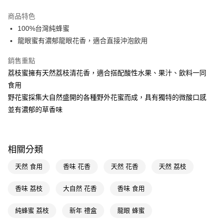
LINE Pay
商品特色
Apple Pay
100%台灣純蜂蜜
龍眼蜜有濃郁龍眼花香，適合直接沖泡飲用
街口支付
銷售重點
悠遊付
荔枝蜜擁有天然荔枝清花香，適合搭配酸性水果、果汁、飲料一同
Google Pay
食用
野花蜜採集大自然盛開的各種野外花蜜而成，具有獨特的微酸口感
AFTEE先享後付
並有濃郁的草香味
相關說明
【關於「AFTEE先享後付」】
AFTEE先享後付是「在收到商品之後才付款」的支付方式。 讓您購物簡單
運送方式
便利好安心！
１．簡單：不需註冊會員、不需綁卡、不需儲值。
相關分類
宅配(廠商直送🚚)
２．便利：只要手機號碼，簡訊認證，即可結帳。
每筆NT$100，滿NT$590(含以上)免運費
３．安心：先確認商品／服務後，再付款。
天然 食用
香味 花香
天然 花香
天然 荔枝
【「AFTEE先享後付」結帳流程】
香味 荔枝
大自然 花香
香味 食用
１．於結帳方式選擇「AFTEE先享後付」後，將跳轉至「AFTEE先享後付」
結帳頁面，進行簡訊認證並確認金額後，即可完成結帳。
２．訂單成立數日內，您將收到繳費通知簡訊。
純蜂蜜 荔枝
新年 禮盒
龍眼 蜂蜜
３．收到繳費通知簡訊後14天內，點擊此簡訊中的連結，可透過四大超商／