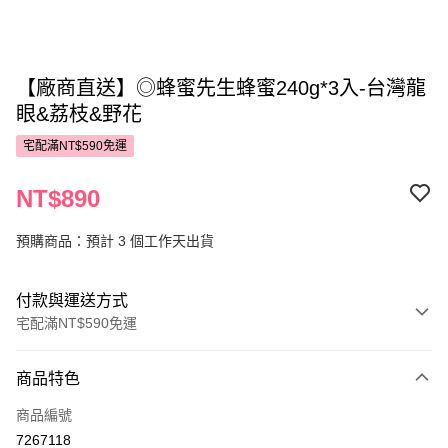
【廠商直送】◎蜂蜜先生蜂蜜240g*3入-台灣龍
眼&荔枝&野花
宅配滿NT$590免運
NT$890
預購商品：預計 3 個工作天出貨
付款與運送方式
宅配滿NT$590免運
付款方式
商品特色
POYA支付
商品編號
信用卡一次付款
7267118