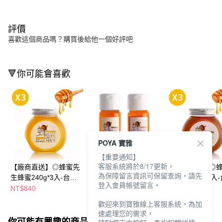
評價
喜歡這個商品嗎？購買後給他一個好評吧
🔻你可能會喜歡
POYA 寶雅
【重要通知】
客服系統將於8/17更新，
【廠商直送】◎蜂蜜先
【廠商直送】◎蜂蜜先
【廠商直送】◎
為保障留言資訊可保留查詢，請先
生蜂蜜240g*3入-台灣
生蜂蜜700g*2入-台灣
生蜂蜜240g*3入
登入會員帳號留言。
荔枝
龍眼&野花
龍眼
NT$840
NT$1,650
NT$990
歡迎來到寶雅線上客服系統。為加
速處理您的需求，