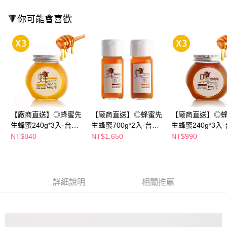
ATM／網路銀行／等多元方式進行付款，方視為交易完成。
※ 請注意：結帳手續完成當下不需立刻繳費，但若您需要取消訂單，請聯絡
🔻你可能會喜歡
購買商品的店家。未經商家同意取消之訂單仍視為有效，需透過AFTEE先享
後付繳納相關費用。
※ 交易是否成功請以「AFTEE先享後付 」之結帳頁面顯示為準，若有關於
是否繳費成功／繳費後需取消欲退款等相關疑問，請聯繫「AFTEE先享後付
客戶支援中心」
https://netprotections.freshdesk.com/support/home
【注意事項】
１．透過由恩沛科技股份有限公司提供之「AFTEE先享後付」服務完成之交
易，需依本服務之必要範圍內提供個人資料，並將交易相關給付款項請求債
權轉讓予恩沛科技股份有限公司。
【廠商直送】◎蜂蜜先
【廠商直送】◎蜂蜜先
【廠商直送】◎
２．關於個人資料處理事宜，請瀏覽以下網址：
生蜂蜜240g*3入-台灣
生蜂蜜700g*2入-台灣
生蜂蜜240g*3入
https://aftee.tw/terms/#terms3
荔枝
龍眼&野花
龍眼
NT$840
NT$1,650
NT$990
３．未成年的使用者請事先徵得法定代理人或監護人之同意方可使用
「AFTEE先享後付」，若未經同意申辦者引起之損失，本公司不負相關責
任。
４．使用「AFTEE先享後付」時，將依據個別帳號之用戶狀況，依本公司即
時審查核予不同之上限額度；若仍有額度不足之情形，本公司將視審查結果
詳細說明
相關推薦
請求用戶進行身份認證。
５．嚴禁一人註冊多個帳號或使用他人資訊註冊。若發現惡意使用之情形，
恩沛科技股份有限公司將有權停止該用戶之使用額度並採取法律行動。