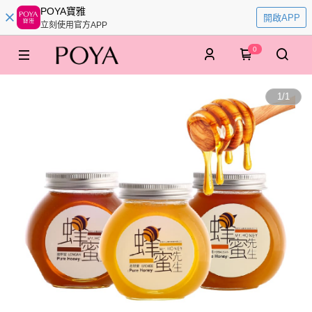
POYA寶雅
開啟APP
立刻使用官方APP
0
1
/
1