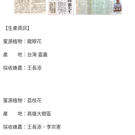
【生產資訊】
蜜源植物：龍眼花
產 地：台灣 嘉義
採收蜂農：王長添
蜜源植物：荔枝花
產 地：高雄大樹區
採收蜂農：王長添、李宗憲