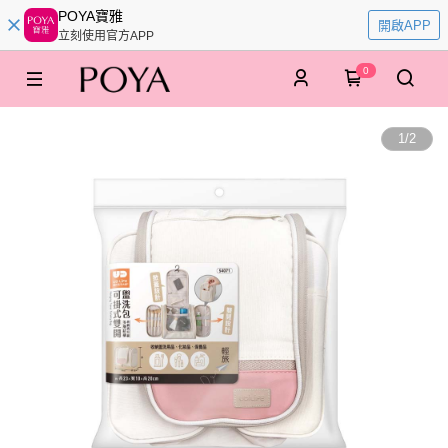
POYA寶雅
開啟APP
立刻使用官方APP
0
1
/
2