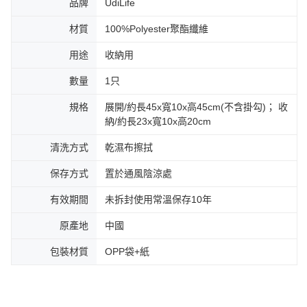
品牌
UdiLife
材質
100%Polyester聚酯纖維
用途
收納用
數量
1只
規格
展開/約長45x寬10x高45cm(不含掛勾)； 收
納/約長23x寬10x高20cm
清洗方式
乾濕布擦拭
保存方式
置於通風陰涼處
有效期間
未拆封使用常溫保存10年
原產地
中國
包裝材質
OPP袋+紙