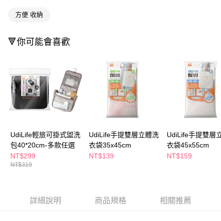
ATM／網路銀行／等多元方式進行付款，方視為交易完成。
萊爾富取貨付款
※ 請注意：結帳手續完成當下不需立刻繳費，但若您需要取消訂單，請聯絡
方便 收納
每筆NT$65，滿NT$490(含以上)免運費
購買商品的店家。未經商家同意取消之訂單仍視為有效，需透過AFTEE先享
後付繳納相關費用。
付款後萊爾富取貨
※ 交易是否成功請以「AFTEE先享後付 」之結帳頁面顯示為準，若有關於
🔻你可能會喜歡
是否繳費成功／繳費後需取消欲退款等相關疑問，請聯繫「AFTEE先享後付
每筆NT$65，滿NT$490(含以上)免運費
客戶支援中心」
https://netprotections.freshdesk.com/support/home
7-11取貨付款
【注意事項】
１．透過由恩沛科技股份有限公司提供之「AFTEE先享後付」服務完成之交
每筆NT$65，滿NT$490(含以上)免運費
易，需依本服務之必要範圍內提供個人資料，並將交易相關給付款項請求債
權轉讓予恩沛科技股份有限公司。
付款後7-11取貨
２．關於個人資料處理事宜，請瀏覽以下網址：
每筆NT$65，滿NT$490(含以上)免運費
https://aftee.tw/terms/#terms3
３．未成年的使用者請事先徵得法定代理人或監護人之同意方可使用
宅配(本島)
UdiLife輕旅可掛式盥洗
UdiLife手提雙層立體洗
UdiLife手提雙
「AFTEE先享後付」，若未經同意申辦者引起之損失，本公司不負相關責
包40*20cm-多款任選
衣袋35x45cm
衣袋45x55cm
任。
每筆NT$100，滿NT$790(含以上)免運費
４．使用「AFTEE先享後付」時，將依據個別帳號之用戶狀況，依本公司即
NT$299
NT$139
NT$159
時審查核予不同之上限額度；若仍有額度不足之情形，本公司將視審查結果
付款後寶雅門市自取(由倉庫統一出貨)
NT$319
請求用戶進行身份認證。
每筆NT$80，滿NT$290(含以上)免運費
５．嚴禁一人註冊多個帳號或使用他人資訊註冊。若發現惡意使用之情形，
恩沛科技股份有限公司將有權停止該用戶之使用額度並採取法律行動。
詳細說明
商品規格
相關推薦