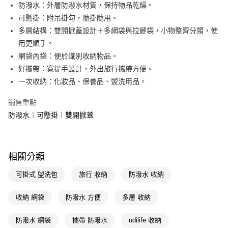
LINE Pay
防潑水：外層防潑水材質，保持物品乾燥。
可懸掛：附吊掛勾，隨掛隨用。
Apple Pay
多層結構：雙開掀蓋設計＋多網袋與拉鏈袋，小物整齊分類，使
街口支付
用更順手。
網袋內袋：便於識別收納物品。
悠遊付
好攜帶：寬提手設計，外出旅行攜帶方便。
Google Pay
一次收納：化妝品、保養品、盥洗用品。
AFTEE先享後付
銷售重點
相關說明
防潑水︱可懸掛︱雙開掀蓋
【關於「AFTEE先享後付」】
即享券
AFTEE先享後付是「在收到商品之後才付款」的支付方式。 讓您購物簡單
便利好安心！
１．簡單：不需註冊會員、不需綁卡、不需儲值。
運送方式
相關分類
２．便利：只要手機號碼，簡訊認證，即可結帳。
３．安心：先確認商品／服務後，再付款。
全家取貨付款
可掛式 盥洗包
旅行 收納
防潑水 收納
每筆NT$65，滿NT$390(含以上)免運費
【「AFTEE先享後付」結帳流程】
１．於結帳方式選擇「AFTEE先享後付」後，將跳轉至「AFTEE先享後付」
收納 網袋
防潑水 方便
多層 收納
付款後全家取貨
結帳頁面，進行簡訊認證並確認金額後，即可完成結帳。
２．訂單成立數日內，您將收到繳費通知簡訊。
每筆NT$65，滿NT$390(含以上)免運費
防潑水 網袋
攜帶 防潑水
udilife 收納
３．收到繳費通知簡訊後14天內，點擊此簡訊中的連結，可透過四大超商／