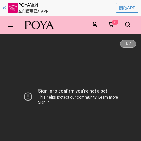
POYA寶雅
開啟APP
立刻使用官方APP
0
1
/
2