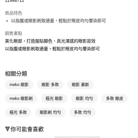
11946712
超商取貨付款
商品特色
LINE Pay
以指腹或眼影刷取適量，輕點於眼皮均勻暈染即可
Apple Pay
銷售重點
美化眼部，打造服貼顯色、具光澤感的眼影妝效
街口支付
以指腹或眼影刷取適量，輕點於眼皮均勻暈染即可
悠遊付
Google Pay
相關分類
AFTEE先享後付
相關說明
meko 眼影
眼影 多款
眼影 慕斯
【關於「AFTEE先享後付」】
即享券
AFTEE先享後付是「在收到商品之後才付款」的支付方式。 讓您購物簡單
meko 眼影刷
極光 眼影
眼影 均勻
多款 眼皮
便利好安心！
１．簡單：不需註冊會員、不需綁卡、不需儲值。
運送方式
極光 多款
眼影刷 均勻
多款 均勻
２．便利：只要手機號碼，簡訊認證，即可結帳。
３．安心：先確認商品／服務後，再付款。
全家取貨付款
每筆NT$65，滿NT$390(含以上)免運費
🔻你可能會喜歡
【「AFTEE先享後付」結帳流程】
１．於結帳方式選擇「AFTEE先享後付」後，將跳轉至「AFTEE先享後付」