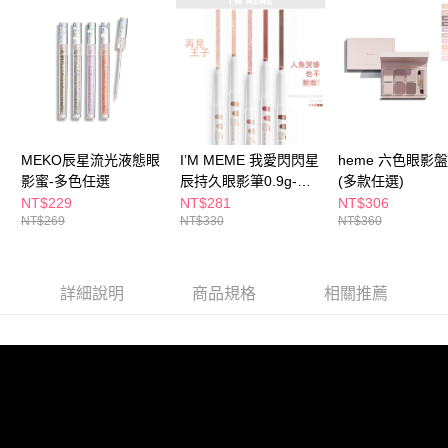
付款後全家取貨
結帳頁面，進行簡訊認證並確認金額後，即可完成結帳。
２．訂單成立數日內，您將收到繳費通知簡訊。
每筆NT$65，滿NT$390(含以上)免運費
３．收到繳費通知簡訊後14天內，點擊此簡訊中的連結，可透過四大超商／
ATM／網路銀行／等多元方式進行付款，方視為交易完成。
萊爾富取貨付款
※ 請注意：結帳手續完成當下不需立刻繳費，但若您需要取消訂單，請聯絡
每筆NT$65，滿NT$490(含以上)免運費
購買商品的店家。未經商家同意取消之訂單仍視為有效，需透過AFTEE先享
後付繳納相關費用。
付款後萊爾富取貨
※ 交易是否成功請以「AFTEE先享後付 」之結帳頁面顯示為準，若有關於
是否繳費成功／繳費後需取消欲退款等相關疑問，請聯繫「AFTEE先享後付
MEKO辰星流光液態眼
I’M MEME 我愛閃閃星
heme 六色眼影盤 
每筆NT$65，滿NT$490(含以上)免運費
客戶支援中心」
https://netprotections.freshdesk.com/support/home
影蜜-多色任選
辰持久眼影筆0.9g-多
(多款任選)
7-11取貨付款
款任選
NT$229
NT$281
NT$306
【注意事項】
NT$269
NT$330
NT$360
１．透過由恩沛科技股份有限公司提供之「AFTEE先享後付」服務完成之交
每筆NT$65，滿NT$490(含以上)免運費
易，需依本服務之必要範圍內提供個人資料，並將交易相關給付款項請求債
權轉讓予恩沛科技股份有限公司。
付款後7-11取貨
２．關於個人資料處理事宜，請瀏覽以下網址：
每筆NT$65，滿NT$490(含以上)免運費
詳細說明
商品規格
相關推薦
https://aftee.tw/terms/#terms3
３．未成年的使用者請事先徵得法定代理人或監護人之同意方可使用
宅配(本島)
「AFTEE先享後付」，若未經同意申辦者引起之損失，本公司不負相關責
任。
每筆NT$100，滿NT$790(含以上)免運費
４．使用「AFTEE先享後付」時，將依據個別帳號之用戶狀況，依本公司即
時審查核予不同之上限額度；若仍有額度不足之情形，本公司將視審查結果
付款後寶雅門市自取(由倉庫統一出貨)
請求用戶進行身份認證。
每筆NT$80，滿NT$290(含以上)免運費
５．嚴禁一人註冊多個帳號或使用他人資訊註冊。若發現惡意使用之情形，
恩沛科技股份有限公司將有權停止該用戶之使用額度並採取法律行動。