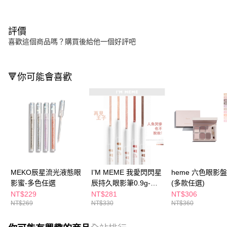
評價
喜歡這個商品嗎？購買後給他一個好評吧
🔻你可能會喜歡
MEKO辰星流光液態眼
I’M MEME 我愛閃閃星
heme 六色眼影盤 
影蜜-多色任選
辰持久眼影筆0.9g-多
(多款任選)
款任選
NT$229
NT$281
NT$306
NT$269
NT$330
NT$360