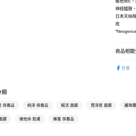
維他命E
求債權轉
２．關於
神經醯胺
付款後7-1
https://aft
日本天絲
每筆NT$6
３．未成
底
「AFTE
宅配(本島)
任。
*Neoge
４．使用「
每筆NT$1
即時審查
結果請求
付款後寶雅
商品相關分
５．嚴禁
每筆NT$8
形，恩沛
🎀獨家商品
動。
分享
臉部保養
醫學美容
分類
思 保養品
純淨 保養品
賦活 面膜
霓淨思 面膜
麗珠蘭
面膜
維他命 肌膚
蜂蜜 保養品