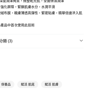
，深度潤澤角質，微整乾荒肌，全面保濕潤澤
讓予恩沛科技股份有限公司。
個人資料處理事宜，請瀏覽以下網址：
，強化屏障，緊鎖肌膚水分，水潤平滑
1取貨
ee.tw/terms/#terms3
桉絨布膜，親膚薄透高彈性，緊密貼膚，精華倍速滲入肌
5，滿NT$490(含以上)免運費
年的使用者請事先徵得法定代理人或監護人之同意方可使用
E先享後付」，若未經同意申辦者引起之損失，本公司不負相關責
nce產品中首次使用此技術
AFTEE先享後付」時，將依據個別帳號之用戶狀況，依本公司
00，滿NT$790(含以上)免運費
核予不同之上限額度；若仍有額度不足之情形，本公司將視審查
用戶進行身份認證。
門市自取(由倉庫統一出貨)
類 (3)
一人註冊多個帳號或使用他人資訊註冊。若發現惡意使用之情
0，滿NT$290(含以上)免運費
科技股份有限公司將有權停止該用戶之使用額度並採取法律行
🎀
通路限定
★精選推薦
★品牌精選
霓淨思 Neogence
精華液/油
保濕
 保養品
賦活 肌底
賦活 肌膚