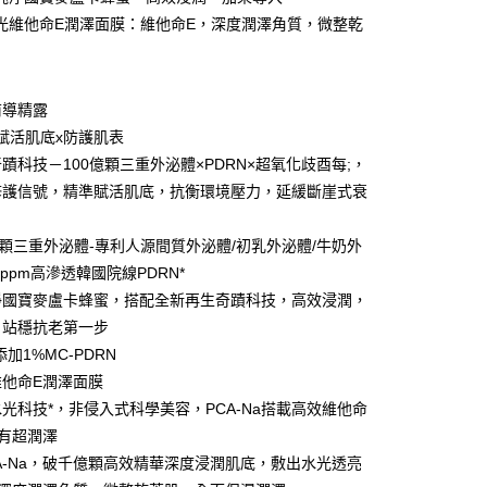
光維他命E潤澤面膜：維他命E，深度潤澤角質，微整乾
FTEE先享後付」】
先享後付是「在收到商品之後才付款」的支付方式。 讓您購物簡單
心！
：不需註冊會員、不需綁卡、不需儲值。
前導精露
：只要手機號碼，簡訊認證，即可結帳。
賦活肌底x防護肌表
：先確認商品／服務後，再付款。
蹟科技－100億顆三重外泌體×PDRN×超氧化歧酉每;，
付款
EE先享後付」結帳流程】
修護信號，精準賦活肌底，抗衡環境壓力，延緩斷崖式衰
5，滿NT$390(含以上)免運費
方式選擇「AFTEE先享後付」後，將跳轉至「AFTEE先享後
頁面，進行簡訊認證並確認金額後，即可完成結帳。
家取貨
成立數日內，您將收到繳費通知簡訊。
億顆三重外泌體-專利人源間質外泌體/初乳外泌體/牛奶外
費通知簡訊後14天內，點擊此簡訊中的連結，可透過四大超商
5，滿NT$390(含以上)免運費
0ppm高滲透韓國院線PDRN*
網路銀行／等多元方式進行付款，方視為交易完成。
淨國寶麥盧卡蜂蜜，搭配全新再生奇蹟科技，高效浸潤，
：結帳手續完成當下不需立刻繳費，但若您需要取消訂單，請聯
貨付款
的店家。未經商家同意取消之訂單仍視為有效，需透過AFTEE
，站穩抗老第一步
繳納相關費用。
5，滿NT$490(含以上)免運費
加1%MC-PDRN
否成功請以「AFTEE先享後付 」之結帳頁面顯示為準，若有關於
功／繳費後需取消欲退款等相關疑問，請聯繫「AFTEE先享後
爾富取貨
維他命E潤澤面膜
援中心」
https://netprotections.freshdesk.com/support/home
光科技*，非侵入式科學美容，PCA-Na搭載高效維他命
5，滿NT$490(含以上)免運費
有超潤澤
項】
付款
恩沛科技股份有限公司提供之「AFTEE先享後付」服務完成之
A-Na，破千億顆高效精華深度浸潤肌底，敷出水光透亮
依本服務之必要範圍內提供個人資料，並將交易相關給付款項請
5，滿NT$490(含以上)免運費