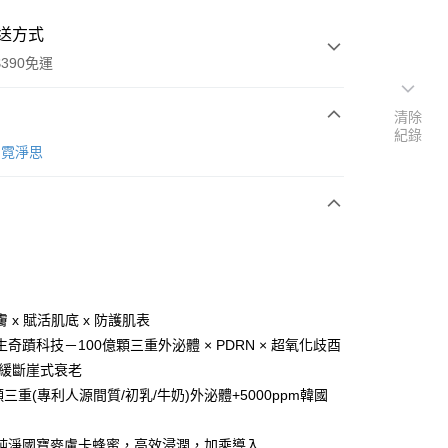
送方式
390免運
清除
紀錄
e 霓淨思
次付款
付款
 x 賦活肌底 x 防護肌表
奇蹟科技－100億顆三重外泌體 × PDRN × 超氧化歧酉
延緩斷崖式衰老
顆三重(專利人源間質/初乳/牛奶)外泌體+5000ppm韓國
y
純淨國寶麥盧卡蜂蜜，高效浸潤，加乘導入
享後付