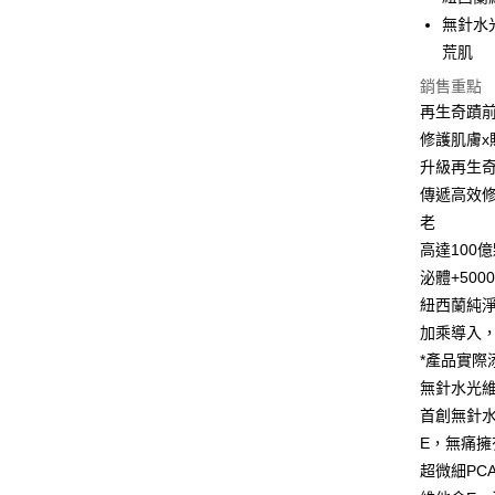
無針水
相關說明
【關於「A
荒肌
即享券
AFTEE
銷售重點
便利好安
１．簡單
再生奇蹟
２．便利
運送方式
修護肌膚x
３．安心
升級再生奇
全家取貨
【「AFT
傳遞高效
每筆NT$6
１．於結帳
老
付」結帳
付款後全
２．訂單
高達100
３．收到繳
每筆NT$6
泌體+500
／ATM／
紐西蘭純
※ 請注意
萊爾富取
絡購買商品
加乘導入
先享後付
每筆NT$6
*產品實際添
※ 交易是
是否繳費成
付款後萊
無針水光
付客戶支
首創無針水
每筆NT$6
E，無痛擁
【注意事
7-11取貨
１．透過由
超微細PC
交易，需
每筆NT$6