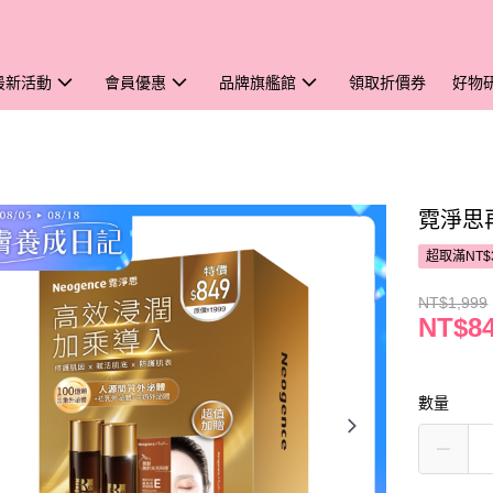
最新活動
會員優惠
品牌旗艦館
領取折價券
好物
霓淨思
超取滿NT$
NT$1,999
NT$8
數量