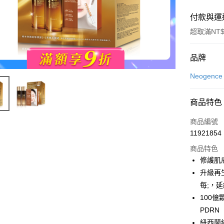
付款與運
超取滿NT$
付款方式
品牌
POYA支付
Neogenc
信用卡一
商品特色
超商取貨
商品編號
LINE Pay
11921854
商品特色
Apple Pay
修護肌膚
街口支付
升級再生
每;，
悠遊付
100億
Google Pa
PDRN
紐西蘭
AFTEE先