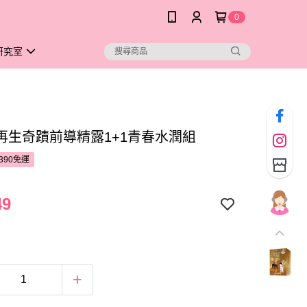
0
研究室
再生奇蹟前導精露1+1青春水潤組
390免運
49