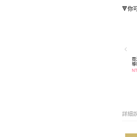
🔻你
霓
導
1
NT
泌
詳細