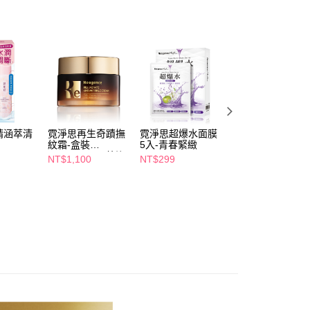
精涵萃清
霓淨思再生奇蹟撫
霓淨思超爆水面膜
霓淨思薰衣草清爽
紋霜-盒裝
5入-青春緊緻
水感花美肌面膜6
50ML(PDRN/外泌
入
NT$1,100
NT$299
NT$99
體)
NT$299