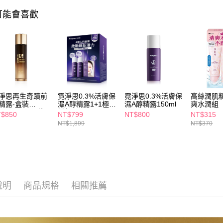
可能會喜歡
淨思再生奇蹟前
霓淨思0.3%活膚保
霓淨思0.3%活膚保
高絲潤肌
精露-盒裝
濕A醇精露1+1極緊
濕A醇精露150ml
爽水潤組
50ML(PDRN/外
緻組
$850
NT$799
NT$800
NT$315
體)
NT$1,899
NT$370
說明
商品規格
相關推薦