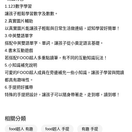
1.123數字學習
Apple Pay
讓孩子輕鬆學習數字及數數。
街口支付
2.真實圖片輔助
以真實圖片能讓孩子輕鬆與日常生活做連結，認知學習好簡單！
悠遊付
3.中英雙語單字
Google Pay
搭配中英雙語單字、單詞，讓孩子從小奠定語言基礎。
4.書末互動遊戲
AFTEE先享後付
若搭配FOOD超人多重點讀筆，有不同的互動知識玩法！
相關說明
5.小知識補充說明
【關於「AFTEE先享後付」】
即享券
AFTEE先享後付是「在收到商品之後才付款」的支付方式。 讓您購物簡單
可愛的FOOD超人成員在旁邊補充一些小知識，讓孩子學習與閱讀
便利好安心！
都具有趣味性。
１．簡單：不需註冊會員、不需綁卡、不需儲值。
運送方式
6.手提把好攜帶
２．便利：只要手機號碼，簡訊認證，即可結帳。
３．安心：先確認商品／服務後，再付款。
全家取貨付款
特殊的手提把設計，讓孩子可以隨身帶著走，走到哪，讀到哪！
每筆NT$65，滿NT$390(含以上)免運費
【「AFTEE先享後付」結帳流程】
１．於結帳方式選擇「AFTEE先享後付」後，將跳轉至「AFTEE先享後付」
付款後全家取貨
結帳頁面，進行簡訊認證並確認金額後，即可完成結帳。
相關分類
２．訂單成立數日內，您將收到繳費通知簡訊。
每筆NT$65，滿NT$390(含以上)免運費
３．收到繳費通知簡訊後14天內，點擊此簡訊中的連結，可透過四大超商／
food超人 有趣
food超人 手提
有趣 手提
ATM／網路銀行／等多元方式進行付款，方視為交易完成。