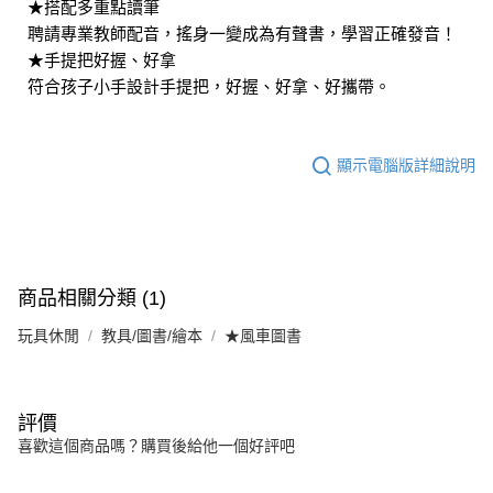
★搭配多重點讀筆
聘請專業教師配音，搖身一變成為有聲書，學習正確發音！
★手提把好握、好拿
符合孩子小手設計手提把，好握、好拿、好攜帶。
顯示電腦版詳細說明
商品相關分類 (1)
玩具休閒
教具/圖書/繪本
★風車圖書
評價
喜歡這個商品嗎？購買後給他一個好評吧