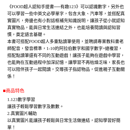
《FOOD超人認知手提書──有趣123》可以認識數字，另外也
可以學習一些中英文必學單字，包含大象、汽車等，並搭配真
實圖片，旁邊也有小對話框補充知識說明，讓孩子從小就認知
真實物品，能與日常生活連結之外，也能培養閱讀與認知習
慣，奠定語言基礎。
本書可搭配FOOD超人多重點讀筆使用，並聘請專業教科書老
師配音，發音標準，1-10的阿拉伯數字和國字數字+總複習，
搭配點讀筆還有不同的互動遊戲！讓孩子能夠在遊戲中學習，
也能夠在互動過程中加深記憶，讓學習不再枯燥乏味，家長也
可以陪伴孩子一起閱讀，交導孩子指認物品，促進親子互動關
係！
■商品特色
1.123數字學習
讓孩子輕鬆學習數字及數數。
2.真實圖片輔助
以真實圖片能讓孩子輕鬆與日常生活做連結，認知學習好簡
單！