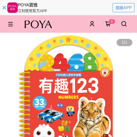
POYA寶雅
開啟APP
立刻使用官方APP
0
1
/
1