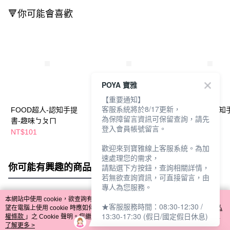
🔻你可能會喜歡
POYA 寶雅
【重要通知】
客服系統將於8/17更新，
FOOD超人-認知手提
FOOD超人-認知手提
FOOD超人-認知
為保障留言資訊可保留查詢，請先
書-趣味ㄅㄆㄇ
書-美味食物
書-日常生活
登入會員帳號留言。
NT$101
NT$101
NT$101
歡迎來到寶雅線上客服系統。為加
速處理您的需求，
你可能有興趣的商品
全站排行
請點選下方按鈕，查詢相關詳情，
若無欲查詢資訊，可直接留言，由
專人為您服務。
本網站中使用 cookie，欲查詢有關本網站使用 cookie 方式之詳情，及若您不希
★客服服務時間：08:30-12:30 /
熱門標籤
望在電腦上使用 cookie 時應如何變更電腦的 cookie 設定，請參閱本網站「
隱私
13:30-17:30 (假日/國定假日休息)
權條款
」之 Cookie 聲明。您繼續使用本網站即表示您同意本公司得按本網站使
用條款之 Cookie 聲明使用 cookie。
了解更多 >