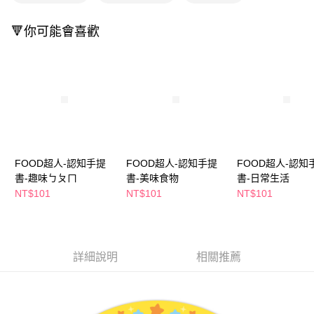
萊爾富取貨付款
※ 請注意：結帳手續完成當下不需立刻繳費，但若您需要取消訂單，請聯絡
每筆NT$65，滿NT$490(含以上)免運費
購買商品的店家。未經商家同意取消之訂單仍視為有效，需透過AFTEE先享
🔻你可能會喜歡
後付繳納相關費用。
付款後萊爾富取貨
※ 交易是否成功請以「AFTEE先享後付 」之結帳頁面顯示為準，若有關於
是否繳費成功／繳費後需取消欲退款等相關疑問，請聯繫「AFTEE先享後付
每筆NT$65，滿NT$490(含以上)免運費
客戶支援中心」
https://netprotections.freshdesk.com/support/home
7-11取貨付款
【注意事項】
１．透過由恩沛科技股份有限公司提供之「AFTEE先享後付」服務完成之交
每筆NT$65，滿NT$490(含以上)免運費
易，需依本服務之必要範圍內提供個人資料，並將交易相關給付款項請求債
權轉讓予恩沛科技股份有限公司。
付款後7-11取貨
２．關於個人資料處理事宜，請瀏覽以下網址：
每筆NT$65，滿NT$490(含以上)免運費
https://aftee.tw/terms/#terms3
FOOD超人-認知手提
FOOD超人-認知手提
FOOD超人-認知
３．未成年的使用者請事先徵得法定代理人或監護人之同意方可使用
書-趣味ㄅㄆㄇ
書-美味食物
書-日常生活
宅配(本島)
「AFTEE先享後付」，若未經同意申辦者引起之損失，本公司不負相關責
NT$101
NT$101
NT$101
任。
每筆NT$100，滿NT$790(含以上)免運費
４．使用「AFTEE先享後付」時，將依據個別帳號之用戶狀況，依本公司即
時審查核予不同之上限額度；若仍有額度不足之情形，本公司將視審查結果
付款後寶雅門市自取(由倉庫統一出貨)
請求用戶進行身份認證。
每筆NT$80，滿NT$290(含以上)免運費
５．嚴禁一人註冊多個帳號或使用他人資訊註冊。若發現惡意使用之情形，
詳細說明
相關推薦
恩沛科技股份有限公司將有權停止該用戶之使用額度並採取法律行動。